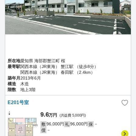
所在地
愛知県 海部郡蟹江町 桜
最寄駅
関西本線（JR東海） 蟹江駅 （徒歩8分）
関西本線（JR東海） 春田駅 （2.4km）
築年月
2013年6月
構造
木造
階数
地上3階
E201号室
9.6
万円
(共益費 5,000円)
96,000円
96,000円
－
敷
礼
保
－
償