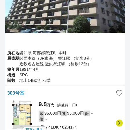
所在地
愛知県 海部郡蟹江町 本町
最寄駅
関西本線（JR東海） 蟹江駅 （徒歩8分）
近鉄名古屋線 近鉄蟹江駅 （徒歩12分）
築年月
1991年4月
構造
SRC
階数
地上14階地下3階
303号室
9.5
万円
(共益費 －円)
95,000円
95,000円
－
敷
礼
保
－
償
3階 / 4LDK / 82.41㎡