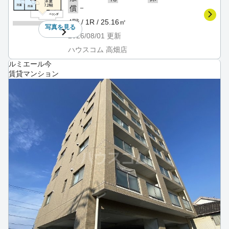
－
償
4階 / 1R / 25.16㎡
写真を
見る
2026/08/01
更新
ハウスコム 高畑店
ルミエール今
賃貸マンション