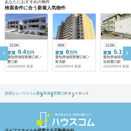
あなたにおすすめの物件
検索条件に合う新着人気物件
2LDK
4DK
1LDK
9.4
6
5.1
家賃
万円
家賃
万円
家賃
万円
愛知県海部郡蟹江町／
愛知県海部郡蟹江町／
愛知県海部郡蟹
蟹江駅
富吉駅
近鉄蟹江駅
2026/08/08 更新
2026/08/04 更新
2026/08/04 更新
賃貸ならハウスコム
愛知県
海部郡蟹江町
オートロック
ライフスタイルを提案する不動産会社