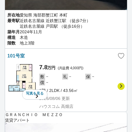
所在地
愛知県 海部郡蟹江町 本町
最寄駅
近鉄名古屋線 近鉄蟹江駅 （徒歩7分）
近鉄名古屋線 戸田駅 （徒歩16分）
築年月
2024年11月
構造
木造
階数
地上3階
101号室
7.8
万円
(共益費 4,000円)
－
－
－
敷
礼
保
－
償
1階 / 2LDK / 43.56㎡
写真を
見る
2026/08/06
更新
ハウスコム 高畑店
ＧＲＡＮＣＨＩＯ ＭＥＺＺＯ
賃貸アパート