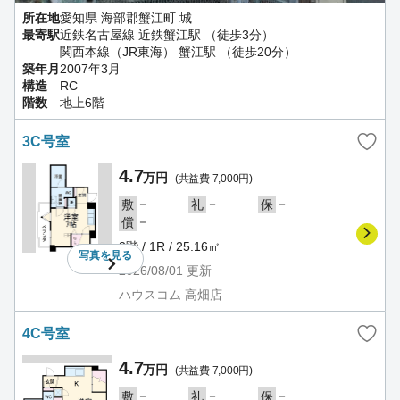
所在地
愛知県 海部郡蟹江町 城
最寄駅
近鉄名古屋線 近鉄蟹江駅 （徒歩3分）
関西本線（JR東海） 蟹江駅 （徒歩20分）
築年月
2007年3月
構造
RC
階数
地上6階
3C号室
4.7
万円
(共益費 7,000円)
－
－
－
敷
礼
保
－
償
3階 / 1R / 25.16㎡
写真を
見る
2026/08/01
更新
ハウスコム 高畑店
4C号室
4.7
万円
(共益費 7,000円)
－
－
－
敷
礼
保