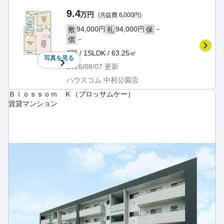
9.4
万円
(共益費 6,000円)
94,000円
94,000円
－
敷
礼
保
－
償
2階 / 1SLDK / 63.25㎡
写真を
見る
2026/08/07
更新
ハウスコム 中村公園店
Ｂｌｏｓｓｏｍ Ｋ（ブロッサムケー）
賃貸マンション