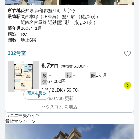
所在地
愛知県 海部郡蟹江町 大字今
最寄駅
関西本線（JR東海） 蟹江駅 （徒歩5分）
近鉄名古屋線 近鉄蟹江駅 （徒歩21分）
築年月
2005年1月
構造
RC
階数
地上6階
302号室
6.7
万円
(共益費 6,000円)
－
－
1ヶ月
敷
礼
保
67,000円
償
3階 / 2LDK / 56.70㎡
写真を
見る
2026/07/30
更新
ハウスコム 高畑店
カニエ中央ハイツ
賃貸マンション