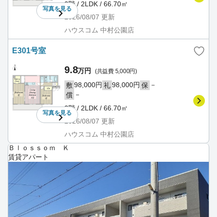
2階 / 2LDK / 66.70㎡
写真を
見る
2026/08/07
更新
ハウスコム 中村公園店
E301号室
9.8
万円
(共益費 5,000円)
98,000円
98,000円
－
敷
礼
保
－
償
3階 / 2LDK / 66.70㎡
写真を
見る
2026/08/07
更新
ハウスコム 中村公園店
Ｂｌｏｓｓｏｍ Ｋ
賃貸アパート