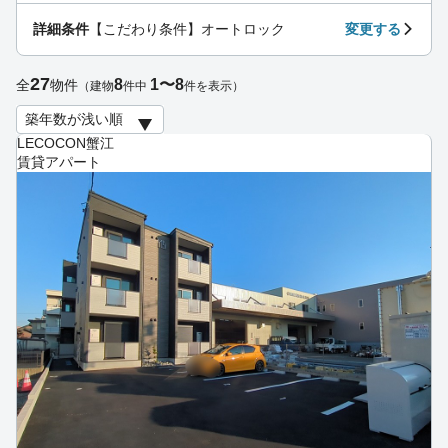
詳細条件
【こだわり条件】オートロック
変更する
27
8
1〜8
全
物件
（建物
件中
件を表示）
LECOCON蟹江
賃貸アパート