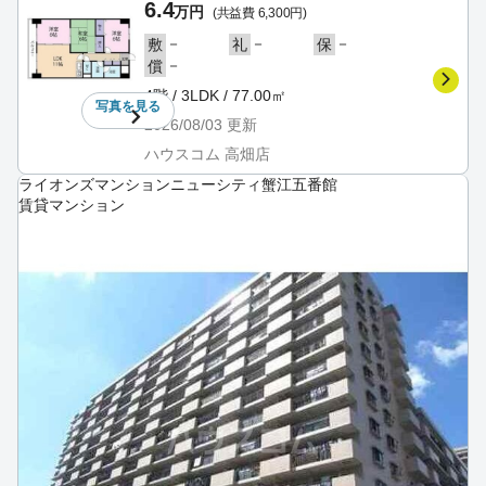
6.4
万円
(共益費 6,300円)
－
－
－
敷
礼
保
－
償
4階 / 3LDK / 77.00㎡
写真を
見る
2026/08/03
更新
ハウスコム 高畑店
ライオンズマンションニューシティ蟹江五番館
賃貸マンション