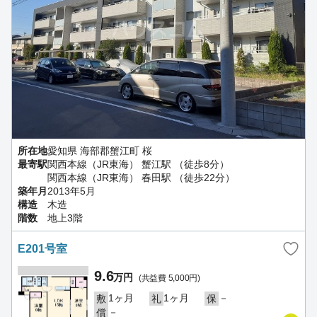
所在地
愛知県 海部郡蟹江町 桜
最寄駅
関西本線（JR東海） 蟹江駅 （徒歩8分）
関西本線（JR東海） 春田駅 （徒歩22分）
築年月
2013年5月
構造
木造
階数
地上3階
E201号室
9.6
万円
(共益費 5,000円)
1ヶ月
1ヶ月
－
敷
礼
保
－
償