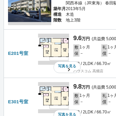
関西本線（JR東海） 春田駅
築年月
2013年5月
構造
木造
階数
地上3階
9.6
万円
(共益費 5,00
1ヶ月
1ヶ
敷
礼
E201号室
－
－
保
償
2階 / 2LDK / 66.70㎡
写真を
見る
ハウスコム 高畑店
9.8
万円
(共益費 5,00
1ヶ月
1ヶ
敷
礼
E301号室
－
－
保
償
3階 / 2LDK / 66.70㎡
写真を
見る