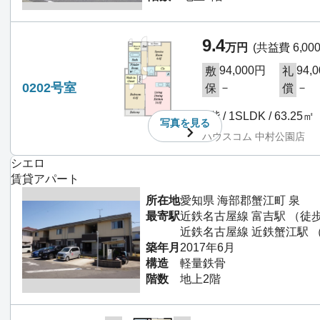
9.4
万円
(共益費 6,00
94,000円
94,
敷
礼
0202号室
－
－
保
償
2階 / 1SLDK / 63.25㎡
写真を
見る
ハウスコム 中村公園店
シエロ
賃貸アパート
所在地
愛知県 海部郡蟹江町 泉
最寄駅
近鉄名古屋線 富吉駅 （徒歩
近鉄名古屋線 近鉄蟹江駅 
築年月
2017年6月
構造
軽量鉄骨
階数
地上2階