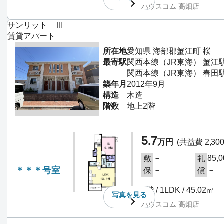
ハウスコム 高畑店
サンリット Ⅲ
賃貸アパート
所在地
愛知県 海部郡蟹江町 桜
最寄駅
関西本線（JR東海） 蟹江駅
関西本線（JR東海） 春田駅
築年月
2012年9月
構造
木造
階数
地上2階
5.7
万円
(共益費 2,30
－
85,
敷
礼
＊＊＊号室
－
－
保
償
1階 / 1LDK / 45.02㎡
写真を
見る
ハウスコム 高畑店