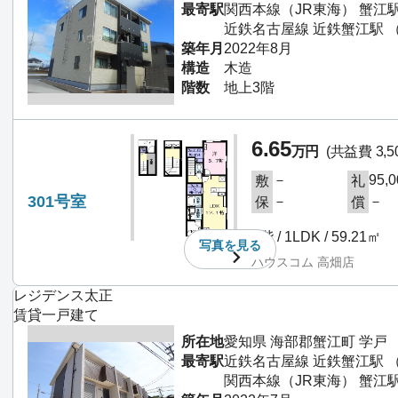
最寄駅
関西本線（JR東海） 蟹江駅
近鉄名古屋線 近鉄蟹江駅 
築年月
2022年8月
構造
木造
階数
地上3階
6.65
万円
(共益費 3,5
－
95,
敷
礼
301号室
－
－
保
償
3階 / 1LDK / 59.21㎡
写真を
見る
ハウスコム 高畑店
レジデンス太正
賃貸一戸建て
所在地
愛知県 海部郡蟹江町 学戸
最寄駅
近鉄名古屋線 近鉄蟹江駅 
関西本線（JR東海） 蟹江駅