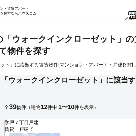
ン・賃貸アパート・
を
探すならハウスコム
来店予
)の「ウォークインクローゼット」
て物件を探す
ト」に該当する賃貸物件[マンション・アパート・戸建]39件、
る「ウォークインクローゼット」に該当す
39
12
1〜10
全
物件
（建物
件中
件を表示）
学戸７丁目戸建
賃貸一戸建て