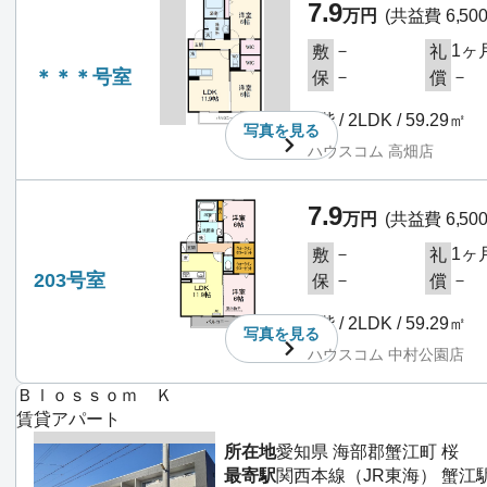
7.9
万円
(共益費 6,50
－
1ヶ
敷
礼
＊＊＊号室
－
－
保
償
2階 / 2LDK / 59.29㎡
写真を
見る
ハウスコム 高畑店
7.9
万円
(共益費 6,50
－
1ヶ
敷
礼
203号室
－
－
保
償
2階 / 2LDK / 59.29㎡
写真を
見る
ハウスコム 中村公園店
Ｂｌｏｓｓｏｍ Ｋ
賃貸アパート
所在地
愛知県 海部郡蟹江町 桜
最寄駅
関西本線（JR東海） 蟹江