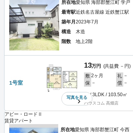
所在地
愛知県 海部郡蟹江町 学戸
最寄駅
近鉄名古屋線 近鉄蟹江駅 
築年月
2023年7月
構造
木造
階数
地上2階
13
万円
(共益費 －円)
2ヶ月
－
敷
礼
1号室
－
－
保
償
－ / 3LDK / 103.50㎡
写真を
見る
ハウスコム 高畑店
アビー・ロードⅡ
賃貸アパート
所在地
愛知県 海部郡蟹江町 今西