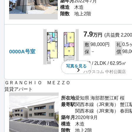
築年月
2022年7月
構造
木造
階数
地上2階
7.9
万円
(共益費 2,20
98,000円
0.5
敷
礼
0000A号室
－
98,
保
償
2階 / 2LDK / 62.95㎡
写真を
見る
ハウスコム 中村公園店
ＧＲＡＮＣＨＩＯ ＭＥＺＺＯ
賃貸アパート
所在地
愛知県 海部郡蟹江町 桜
最寄駅
関西本線（JR東海） 蟹江
関西本線（JR東海） 春田駅 
築年月
2020年9月
構造
木造
階数
地上2階