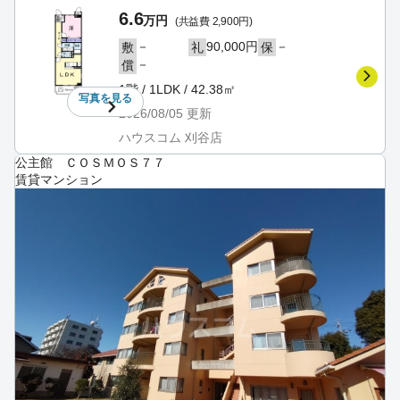
6.6
万円
(共益費 2,900円)
－
90,000円
－
敷
礼
保
－
償
1階 / 1LDK / 42.38㎡
写真を
見る
2026/08/05
更新
ハウスコム 刈谷店
公主館 ＣＯＳＭＯＳ７７
賃貸マンション