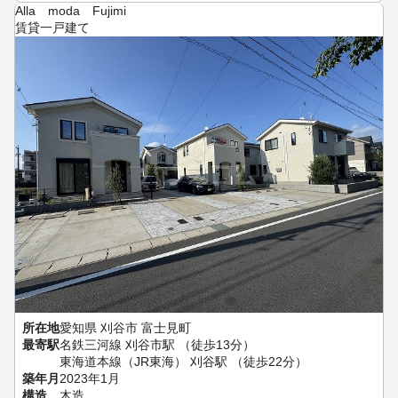
Alla moda Fujimi
賃貸一戸建て
所在地
愛知県 刈谷市 富士見町
最寄駅
名鉄三河線 刈谷市駅 （徒歩13分）
東海道本線（JR東海） 刈谷駅 （徒歩22分）
築年月
2023年1月
構造
木造