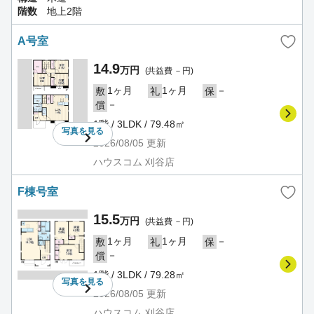
階数
地上2階
A号室
14.9
万円
(共益費 －円)
1ヶ月
1ヶ月
－
敷
礼
保
－
償
1階 / 3LDK / 79.48㎡
写真を
見る
2026/08/05
更新
ハウスコム 刈谷店
F棟号室
15.5
万円
(共益費 －円)
1ヶ月
1ヶ月
－
敷
礼
保
－
償
1階 / 3LDK / 79.28㎡
写真を
見る
2026/08/05
更新
ハウスコム 刈谷店