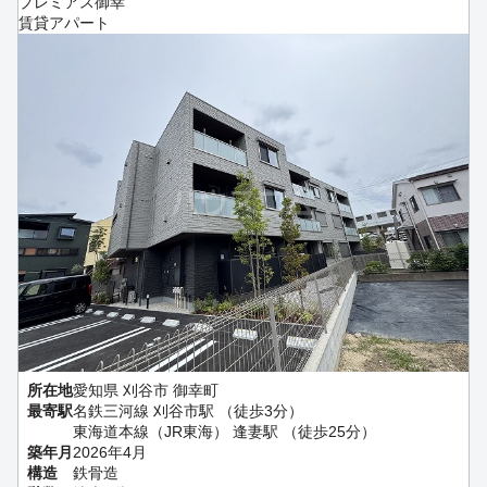
プレミアス御幸
賃貸アパート
所在地
愛知県 刈谷市 御幸町
最寄駅
名鉄三河線 刈谷市駅 （徒歩3分）
東海道本線（JR東海） 逢妻駅 （徒歩25分）
築年月
2026年4月
構造
鉄骨造