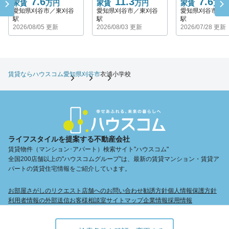
7.6
11.3
7.6
家賃
万円
家賃
万円
家賃
万円
愛知県刈谷市／東刈谷
愛知県刈谷市／東刈谷
愛知県刈谷市／
駅
駅
駅
2026/08/05 更新
2026/08/03 更新
2026/07/28 更新
賃貸ならハウスコム
愛知県
刈谷市
衣浦小学校
ライフスタイルを提案する不動産会社
賃貸物件（マンション･アパート）検索サイト"ハウスコム"
全国200店舗以上の"ハウスコムグループ"は、最新の賃貸マンション・賃貸ア
パートの賃貸住宅情報をご紹介しています。
お部屋さがしのリクエスト
店舗へのお問い合わせ
勧誘方針
個人情報保護方針
利用者情報の外部送信
お客様相談室
サイトマップ
企業情報
採用情報