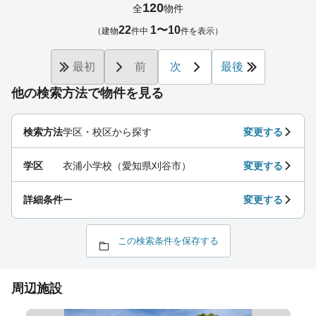
120
全
物件
22
1〜10
（建物
件中
件を表示）
最初
前
次
最後
他の検索方法で物件を見る
検索方法
学区・校区から探す
変更する
学区
衣浦小学校（愛知県刈谷市）
変更する
詳細条件
ー
変更する
この検索条件を保存する
周辺施設