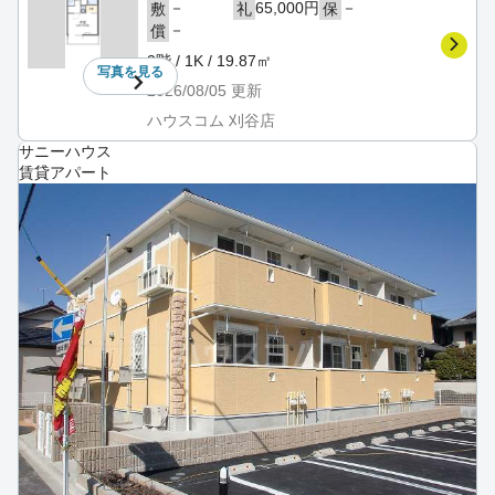
－
65,000円
－
敷
礼
保
－
償
3階 / 1K / 19.87㎡
写真を
見る
2026/08/05
更新
ハウスコム 刈谷店
サニーハウス
賃貸アパート