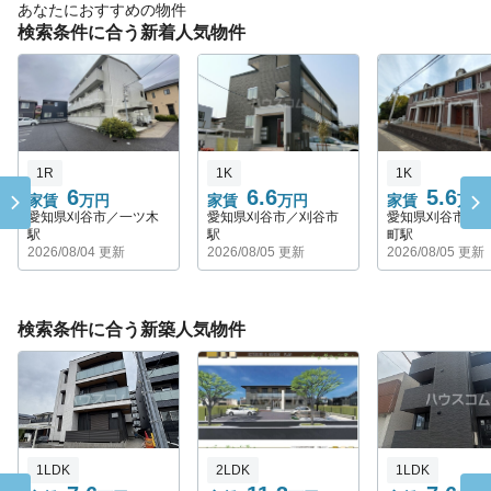
あなたにおすすめの物件
検索条件に合う新着人気物件
1R
1K
1K
6
6.6
5.6
家賃
万円
家賃
万円
家賃
万円
愛知県刈谷市／一ツ木
愛知県刈谷市／刈谷市
愛知県刈谷市／
駅
駅
町駅
2026/08/04 更新
2026/08/05 更新
2026/08/05 更新
検索条件に合う新築人気物件
1LDK
2LDK
1LDK