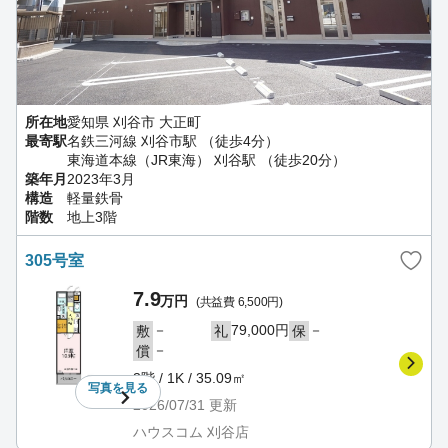
所在地
愛知県 刈谷市 大正町
最寄駅
名鉄三河線 刈谷市駅 （徒歩4分）
東海道本線（JR東海） 刈谷駅 （徒歩20分）
築年月
2023年3月
構造
軽量鉄骨
階数
地上3階
305号室
7.9
万円
(共益費 6,500円)
－
79,000円
－
敷
礼
保
－
償
3階 / 1K / 35.09㎡
写真を
見る
2026/07/31
更新
ハウスコム 刈谷店