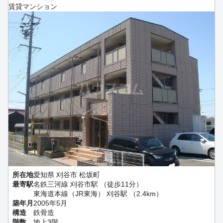
賃貸マンション
所在地
愛知県 刈谷市 松坂町
最寄駅
名鉄三河線 刈谷市駅 （徒歩11分）
東海道本線（JR東海） 刈谷駅 （2.4km）
築年月
2005年5月
構造
鉄骨造
階数
地上3階