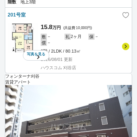
階数
地上3階
201号室
15.8
万円
(共益費 10,000円)
－
2ヶ月
－
敷
礼
保
－
償
2階 / 2LDK / 80.13㎡
写真を
見る
2026/08/01
更新
ハウスコム 刈谷店
フォンターナ刈谷
賃貸アパート