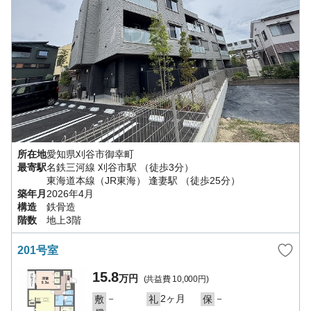
所在地
愛知県
刈谷市
御幸町
最寄駅
名鉄三河線
刈谷市駅
（徒歩3分）
東海道本線（JR東海）
逢妻駅
（徒歩25分）
築年月
2026年4月
構造
鉄骨造
階数
地上3階
201号室
15.8
万円
(共益費
10,000円
)
－
2ヶ月
－
敷
礼
保