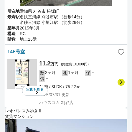
所在地
愛知県 刈谷市 松坂町
最寄駅
名鉄三河線 刈谷市駅 （徒歩14分）
名鉄三河線 小垣江駅 （徒歩28分）
築年月
2015年3月
構造
RC
階数
地上15階
14F号室
11.2
万円
(共益費 10,000円)
2ヶ月
1ヶ月
－
敷
礼
保
－
償
14階 / 3LDK / 75.22㎡
写真を
見る
2026/07/31
更新
ハウスコム 刈谷店
レオパレスみゆきⅡ
賃貸マンション