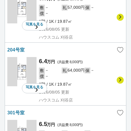
－
57,000円
－
敷
礼
保
－
償
1階 / 1K / 19.87㎡
写真を
見る
2026/08/05
更新
ハウスコム 刈谷店
204号室
6.4
万円
(共益費 8,000円)
－
64,000円
－
敷
礼
保
－
償
2階 / 1K / 19.87㎡
写真を
見る
2026/08/05
更新
ハウスコム 刈谷店
301号室
6.5
万円
(共益費 8,000円)