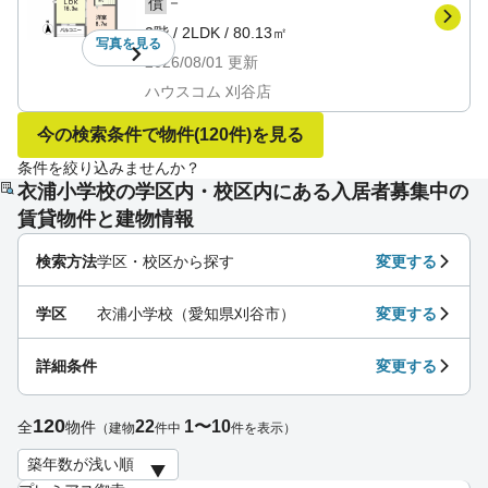
－
償
2階
/
2LDK
/
80.13㎡
写真を
見る
2026/08/01
更新
ハウスコム 刈谷店
今の検索条件で物件
(120件)
を見る
条件を絞り込みませんか？
衣浦小学校の学区内・校区内にある入居者募集中の
賃貸物件と建物情報
検索方法
学区・校区から探す
変更する
学区
衣浦小学校（愛知県刈谷市）
変更する
詳細条件
変更する
120
22
1〜10
全
物件
（建物
件中
件を表示）