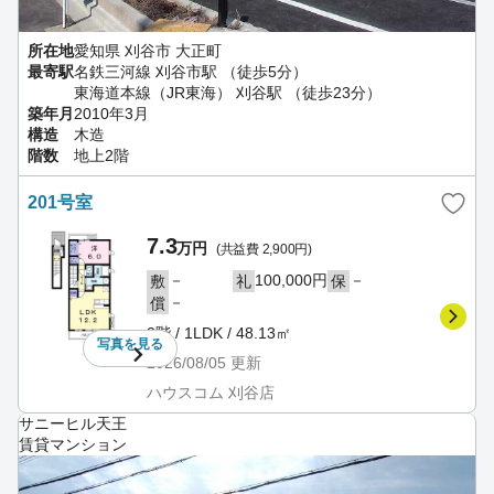
所在地
愛知県 刈谷市 大正町
最寄駅
名鉄三河線 刈谷市駅 （徒歩5分）
東海道本線（JR東海） 刈谷駅 （徒歩23分）
築年月
2010年3月
構造
木造
階数
地上2階
201号室
7.3
万円
(共益費 2,900円)
－
100,000円
－
敷
礼
保
－
償
2階 / 1LDK / 48.13㎡
写真を
見る
2026/08/05
更新
ハウスコム 刈谷店
サニーヒル天王
賃貸マンション