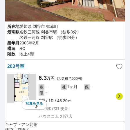
所在地
愛知県 刈谷市 御幸町
最寄駅
名鉄三河線 刈谷市駅 （徒歩3分）
名鉄三河線 刈谷駅 （徒歩24分）
築年月
2006年2月
構造
RC
階数
地上4階
203号室
6.3
万円
(共益費 7,000円)
－
1ヶ月
－
敷
礼
保
－
償
2階 / 1R / 46.20㎡
写真を
見る
2026/07/31
更新
ハウスコム 刈谷店
キャブ・アン北館
賃貸一戸建て