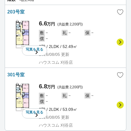
203号室
6.6
万円
(共益費 2,200円)
－
－
－
敷
礼
保
－
償
2階 / 2LDK / 52.49㎡
写真を
見る
2026/08/05
更新
ハウスコム 刈谷店
301号室
6.8
万円
(共益費 2,200円)
－
－
－
敷
礼
保
－
償
3階 / 2LDK / 53.09㎡
写真を
見る
2026/08/05
更新
ハウスコム 刈谷店