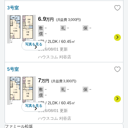
3号室
6.9
万円
(共益費 3,000円)
－
－
－
敷
礼
保
－
償
1階 / 2LDK / 60.45㎡
写真を
見る
2026/08/01
更新
ハウスコム 刈谷店
5号室
7
万円
(共益費 3,000円)
－
－
－
敷
礼
保
－
償
1階 / 2LDK / 60.45㎡
写真を
見る
2026/08/01
更新
ハウスコム 刈谷店
ファミール松坂