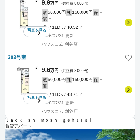
9.9
万円
(共益費 8,000円)
50,000円
150,000円
－
敷
礼
保
－
償
3階 / 1LDK / 40.32㎡
写真を
見る
2026/07/31
更新
ハウスコム 刈谷店
303号室
9.6
万円
(共益費 8,000円)
50,000円
150,000円
－
敷
礼
保
－
償
3階 / 1LDK / 43.71㎡
写真を
見る
2026/07/31
更新
ハウスコム 刈谷店
Ｊａｃｋ ｓｈｉｍｏｓｈｉｇｅｈａｒａⅠ
賃貸アパート