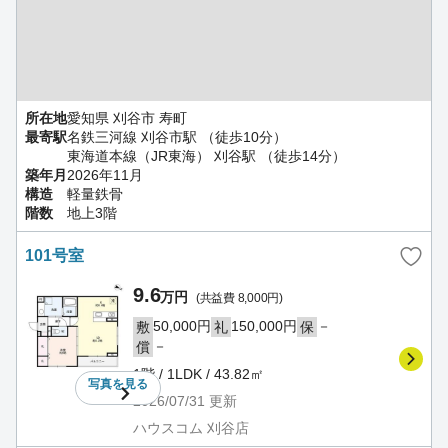
所在地
愛知県 刈谷市 寿町
最寄駅
名鉄三河線 刈谷市駅 （徒歩10分）
東海道本線（JR東海） 刈谷駅 （徒歩14分）
築年月
2026年11月
構造
軽量鉄骨
階数
地上3階
101号室
9.6
万円
(共益費 8,000円)
50,000円
150,000円
－
敷
礼
保
－
償
1階 / 1LDK / 43.82㎡
写真を
見る
2026/07/31
更新
ハウスコム 刈谷店