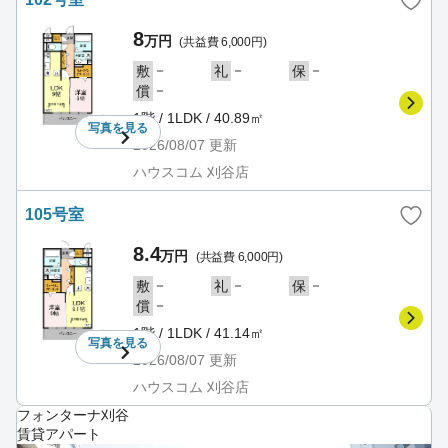
8
万円
(共益費 6,000円)
－
－
－
敷
礼
保
－
償
1階 / 1LDK / 40.89㎡
写真を
見る
2026/08/07
更新
ハウスコム 刈谷店
105号室
8.4
万円
(共益費 6,000円)
－
－
－
敷
礼
保
－
償
1階 / 1LDK / 41.14㎡
写真を
見る
2026/08/07
更新
ハウスコム 刈谷店
フォンターナ刈谷
賃貸アパート