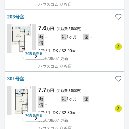
ハウスコム 刈谷店
203号室
7.6
万円
(共益費 3,500円)
－
1ヶ月
－
敷
礼
保
－
償
2階 / 1LDK / 32.90㎡
写真を
見る
2026/08/07
更新
ハウスコム 刈谷店
301号室
7.7
万円
(共益費 3,500円)
－
1ヶ月
－
敷
礼
保
－
償
3階 / 1LDK / 32.30㎡
写真を
見る
2026/08/07
更新
ハウスコム 刈谷店