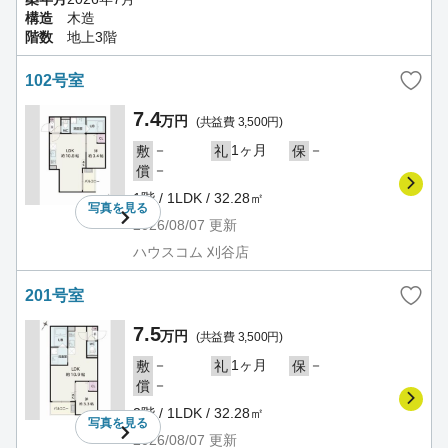
構造
木造
階数
地上3階
102号室
7.4
万円
(共益費 3,500円)
－
1ヶ月
－
敷
礼
保
－
償
1階 / 1LDK / 32.28㎡
写真を
見る
2026/08/07
更新
ハウスコム 刈谷店
201号室
7.5
万円
(共益費 3,500円)
－
1ヶ月
－
敷
礼
保
－
償
2階 / 1LDK / 32.28㎡
写真を
見る
2026/08/07
更新