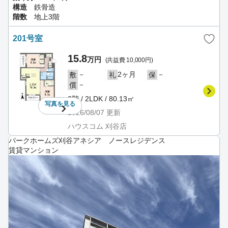
構造
鉄骨造
階数
地上3階
201号室
15.8
万円
(共益費 10,000円)
－
2ヶ月
－
敷
礼
保
－
償
2階 / 2LDK / 80.13㎡
写真を
見る
2026/08/07
更新
ハウスコム 刈谷店
パークホームズ刈谷アネシア ノースレジデンス
賃貸マンション