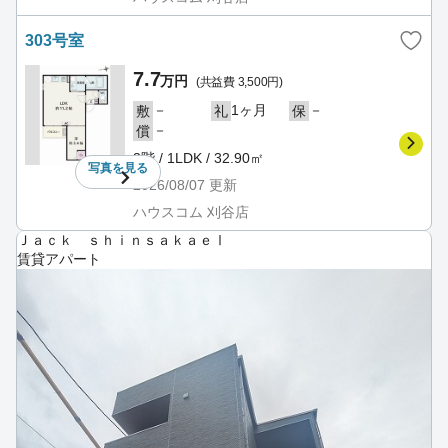
303号室
7.7
万円
(共益費 3,500円)
－
1ヶ月
－
敷
礼
保
－
償
3階 / 1LDK / 32.90㎡
写真を
見る
2026/08/07
更新
ハウスコム 刈谷店
Ｊａｃｋ ｓｈｉｎｓａｋａｅⅠ
賃貸アパート