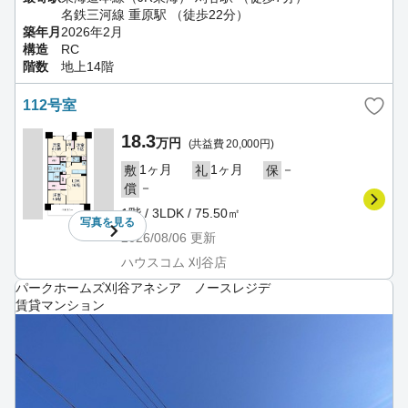
名鉄三河線 重原駅 （徒歩22分）
築年月
2026年2月
構造
RC
階数
地上14階
112号室
18.3
万円
(共益費 20,000円)
1ヶ月
1ヶ月
－
敷
礼
保
－
償
1階 / 3LDK / 75.50㎡
写真を
見る
2026/08/06
更新
ハウスコム 刈谷店
パークホームズ刈谷アネシア ノースレジデ
賃貸マンション