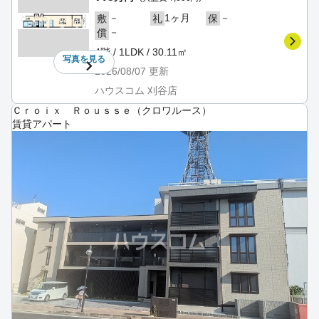
－
1ヶ月
－
敷
礼
保
－
償
4階 / 1LDK / 30.11㎡
写真を
見る
2026/08/07
更新
ハウスコム 刈谷店
Ｃｒｏｉｘ Ｒｏｕｓｓｅ（クロワルース）
賃貸アパート