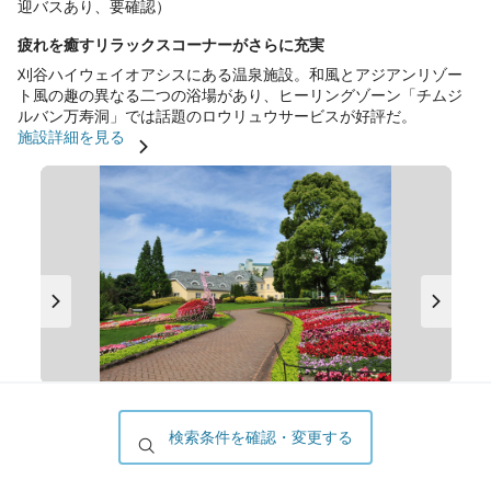
迎バスあり、要確認）
疲れを癒すリラックスコーナーがさらに充実
刈谷ハイウェイオアシスにある温泉施設。和風とアジアンリゾー
ト風の趣の異なる二つの浴場があり、ヒーリングゾーン「チムジ
ルバン万寿洞」では話題のロウリュウサービスが好評だ。
施設詳細を見る
安城産業文化公園デンパーク
検索条件を確認・変更する
名鉄西尾線桜井駅から市内循環（あんくるバス）桜井西線で8
分、デンパーク下車すぐ