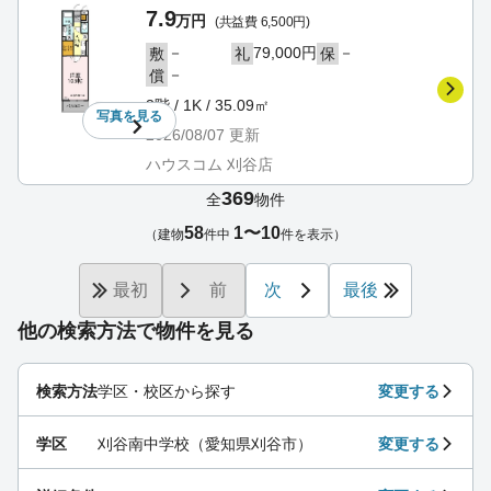
7.9
万円
(共益費 6,500円)
－
79,000円
－
敷
礼
保
－
償
3階 / 1K / 35.09㎡
写真を
見る
2026/08/07
更新
ハウスコム 刈谷店
369
全
物件
58
1〜10
（建物
件中
件を表示）
最初
前
次
最後
他の検索方法で物件を見る
検索方法
学区・校区から探す
変更する
学区
刈谷南中学校（愛知県刈谷市）
変更する