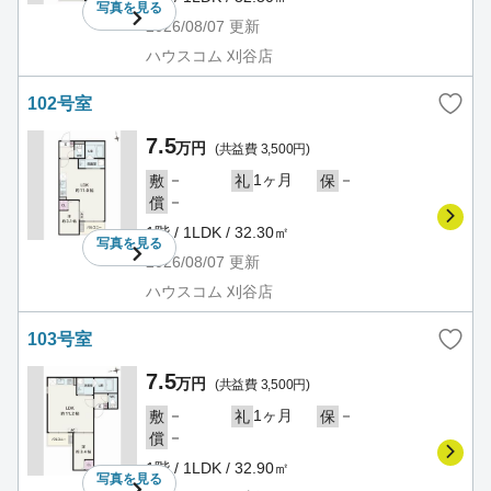
写真を
見る
2026/08/07
更新
ハウスコム 刈谷店
102号室
7.5
万円
(共益費 3,500円)
－
1ヶ月
－
敷
礼
保
－
償
1階 / 1LDK / 32.30㎡
写真を
見る
2026/08/07
更新
ハウスコム 刈谷店
103号室
7.5
万円
(共益費 3,500円)
－
1ヶ月
－
敷
礼
保
－
償
1階 / 1LDK / 32.90㎡
写真を
見る