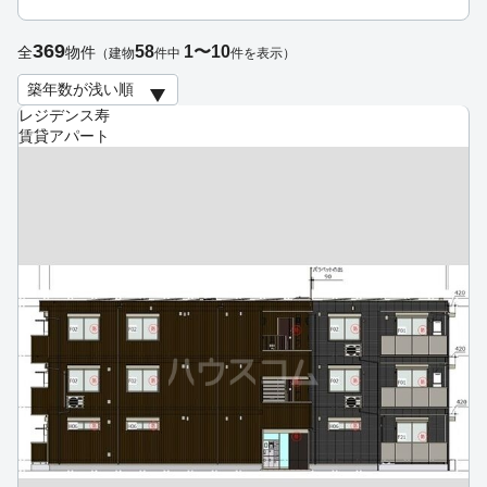
369
58
1〜10
全
物件
（建物
件中
件を表示）
レジデンス寿
賃貸アパート