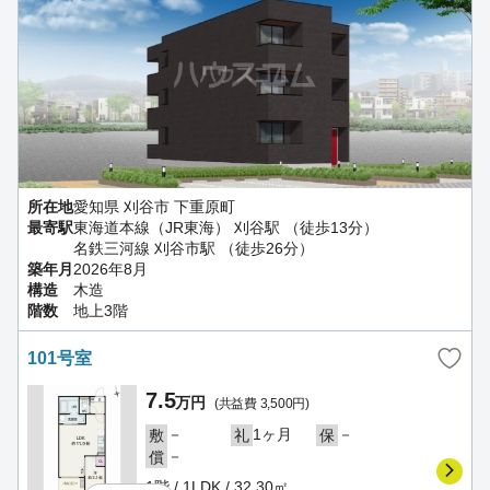
所在地
愛知県 刈谷市 下重原町
最寄駅
東海道本線（JR東海） 刈谷駅 （徒歩13分）
名鉄三河線 刈谷市駅 （徒歩26分）
築年月
2026年8月
構造
木造
階数
地上3階
101号室
7.5
万円
(共益費 3,500円)
－
1ヶ月
－
敷
礼
保
－
償
1階 / 1LDK / 32.30㎡