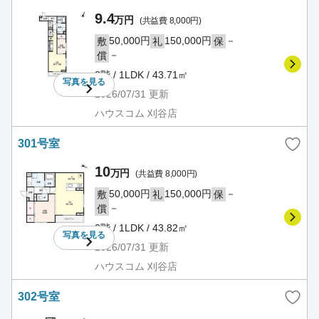
9.4
万円
(共益費 8,000円)
50,000円
150,000円
－
敷
礼
保
－
償
2階 / 1LDK / 43.71㎡
写真を
見る
2026/07/31
更新
ハウスコム 刈谷店
301号室
10
万円
(共益費 8,000円)
50,000円
150,000円
－
敷
礼
保
－
償
3階 / 1LDK / 43.82㎡
写真を
見る
2026/07/31
更新
ハウスコム 刈谷店
302号室