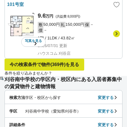
101号室
9.6
万円
(共益費
8,000円
)
50,000円
150,000円
－
敷
礼
保
－
償
1階
/
1LDK
/
43.82㎡
写真を
見る
2026/07/31
更新
ハウスコム 刈谷店
今の検索条件で物件
(369件)
を見る
条件を絞り込みませんか？
刈谷南中学校の学区内・校区内にある入居者募集中
の賃貸物件と建物情報
検索方法
学区・校区から探す
変更する
学区
刈谷南中学校（愛知県刈谷市）
変更する
詳細条件
変更する