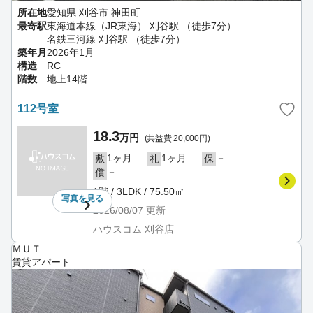
所在地
愛知県 刈谷市 神田町
最寄駅
東海道本線（JR東海） 刈谷駅 （徒歩7分）
名鉄三河線 刈谷駅 （徒歩7分）
築年月
2026年1月
構造
RC
階数
地上14階
112号室
18.3
万円
(共益費 20,000円)
1ヶ月
1ヶ月
－
敷
礼
保
－
償
1階 / 3LDK / 75.50㎡
写真を
見る
2026/08/07
更新
ハウスコム 刈谷店
ＭＵＴ
賃貸アパート