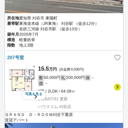
所在地
愛知県 刈谷市 東陽町
最寄駅
東海道本線（JR東海） 刈谷駅 （徒歩12分）
名鉄三河線 刈谷市駅 （徒歩13分）
築年月
2025年7月
構造
軽量鉄骨
階数
地上3階
207号室
15.5
万円
(共益費 9,000円)
50,000円
200,000円
－
敷
礼
保
－
償
2階 / 2LDK / 64.08㎡
写真を
見る
2026/07/31
更新
ハウスコム 刈谷店
ＧＲＡＮＤ Ｄ－ＲＯＯＭ刈谷下重原
賃貸アパート