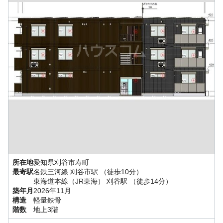
所在地
愛知県
刈谷市
寿町
最寄駅
名鉄三河線
刈谷市駅
（徒歩10分）
東海道本線（JR東海）
刈谷駅
（徒歩14分）
築年月
2026年11月
構造
軽量鉄骨
階数
地上3階