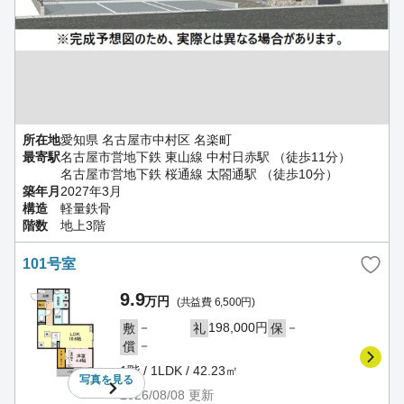
所在地
愛知県 名古屋市中村区 名楽町
最寄駅
名古屋市営地下鉄 東山線 中村日赤駅 （徒歩11分）
名古屋市営地下鉄 桜通線 太閤通駅 （徒歩10分）
築年月
2027年3月
構造
軽量鉄骨
階数
地上3階
101号室
9.9
万円
(共益費 6,500円)
－
198,000円
－
敷
礼
保
－
償
1階 / 1LDK / 42.23㎡
写真を
見る
2026/08/08
更新