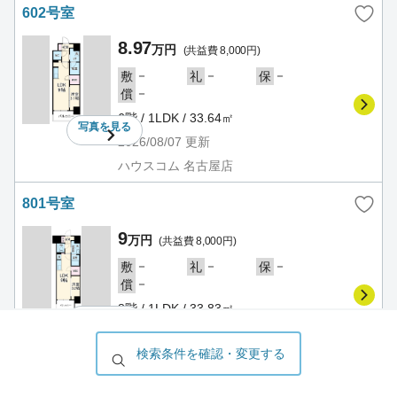
602号室
8.97
万円
(共益費 8,000円)
－
－
－
敷
礼
保
－
償
6階 / 1LDK / 33.64㎡
写真を
見る
2026/08/07
更新
ハウスコム 名古屋店
801号室
9
万円
(共益費 8,000円)
－
－
－
敷
礼
保
－
償
8階 / 1LDK / 33.83㎡
写真を
見る
2026/08/04
更新
検索条件を確認・変更する
ハウスコム 名古屋店
1202号室