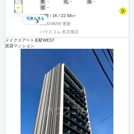
－
－
－
敷
礼
保
－
償
13階 / 1K / 22.58㎡
写真を
見る
2026/08/09
更新
ハウスコム 名古屋店
メイクスアート名駅WEST
賃貸マンション