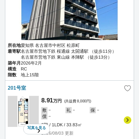
所在地
愛知県 名古屋市中村区 松原町
最寄駅
名古屋市営地下鉄 桜通線 太閤通駅 （徒歩11分）
名古屋市営地下鉄 東山線 本陣駅 （徒歩13分）
築年月
2026年2月
構造
RC
階数
地上15階
201号室
8.91
万円
(共益費 8,000円)
－
－
－
敷
礼
保
－
償
2階 / 1LDK / 33.83㎡
写真を
見る
2026/08/03
更新