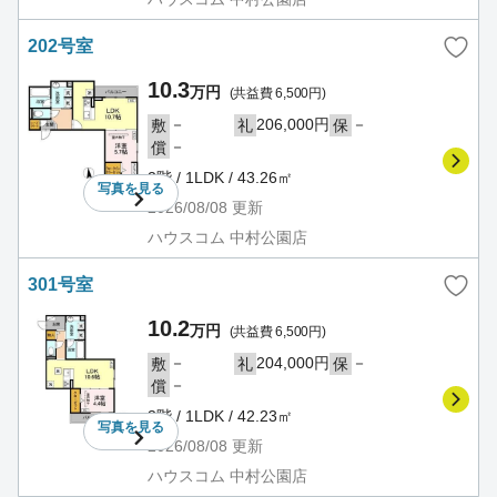
202号室
10.3
万円
(共益費 6,500円)
－
206,000円
－
敷
礼
保
－
償
2階 / 1LDK / 43.26㎡
写真を
見る
2026/08/08
更新
ハウスコム 中村公園店
301号室
10.2
万円
(共益費 6,500円)
－
204,000円
－
敷
礼
保
－
償
3階 / 1LDK / 42.23㎡
写真を
見る
2026/08/08
更新
ハウスコム 中村公園店