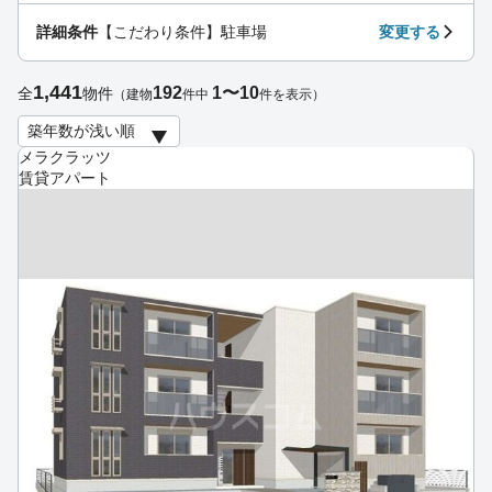
詳細条件
【こだわり条件】駐車場
変更する
1,441
192
1〜10
全
物件
（建物
件中
件を表示）
メラクラッツ
賃貸アパート