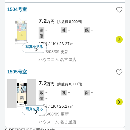
1504号室
7.2
万円
(共益費 8,000円)
－
－
－
敷
礼
保
－
償
15階 / 1K / 26.27㎡
写真を
見る
2026/08/09
更新
ハウスコム 名古屋店
1505号室
7.2
万円
(共益費 8,000円)
－
－
－
敷
礼
保
－
償
15階 / 1K / 26.27㎡
写真を
見る
2026/08/09
更新
ハウスコム 名古屋店
S-RESIDENCE名駅北alesia