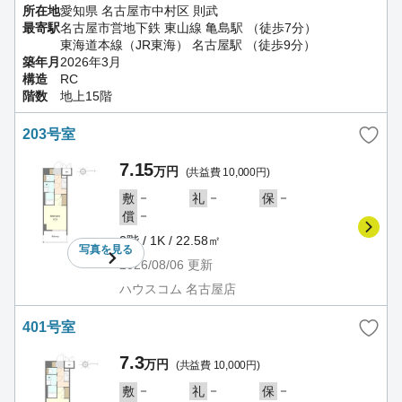
所在地
愛知県 名古屋市中村区 則武
最寄駅
名古屋市営地下鉄 東山線 亀島駅 （徒歩7分）
東海道本線（JR東海） 名古屋駅 （徒歩9分）
築年月
2026年3月
構造
RC
階数
地上15階
203号室
7.15
万円
(共益費 10,000円)
－
－
－
敷
礼
保
－
償
2階 / 1K / 22.58㎡
写真を
見る
2026/08/06
更新
ハウスコム 名古屋店
401号室
7.3
万円
(共益費 10,000円)
－
－
－
敷
礼
保