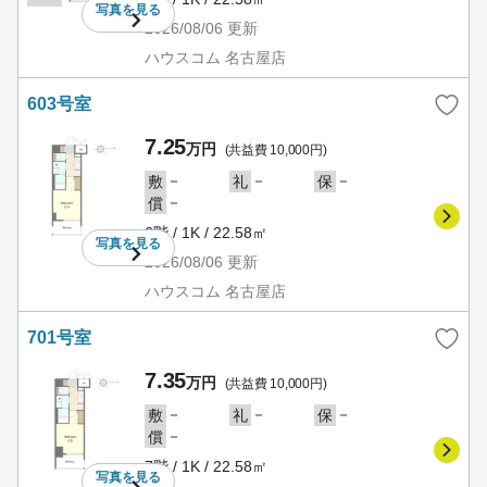
写真を
見る
2026/08/06
更新
ハウスコム 名古屋店
603号室
7.25
万円
(共益費 10,000円)
－
－
－
敷
礼
保
－
償
6階 / 1K / 22.58㎡
写真を
見る
2026/08/06
更新
ハウスコム 名古屋店
701号室
7.35
万円
(共益費 10,000円)
－
－
－
敷
礼
保
－
償
7階 / 1K / 22.58㎡
写真を
見る