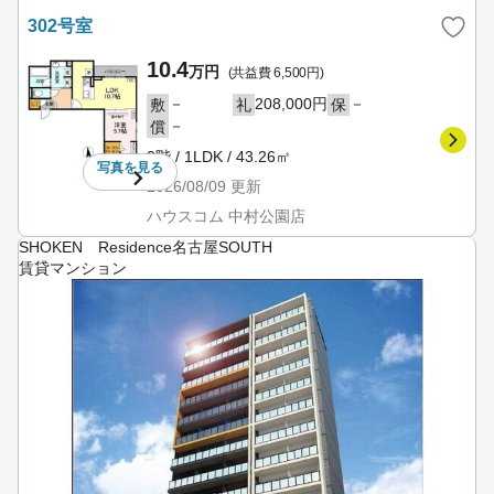
302号室
10.4
万円
(共益費 6,500円)
－
208,000円
－
敷
礼
保
－
償
3階 / 1LDK / 43.26㎡
写真を
見る
2026/08/09
更新
ハウスコム 中村公園店
SHOKEN Residence名古屋SOUTH
賃貸マンション