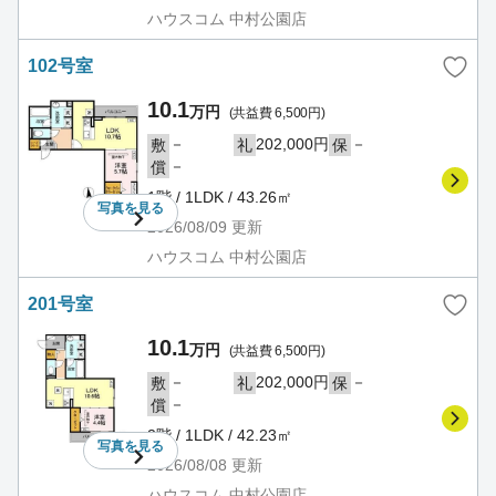
ハウスコム 中村公園店
102号室
10.1
万円
(共益費 6,500円)
－
202,000円
－
敷
礼
保
－
償
1階 / 1LDK / 43.26㎡
写真を
見る
2026/08/09
更新
ハウスコム 中村公園店
201号室
10.1
万円
(共益費 6,500円)
－
202,000円
－
敷
礼
保
－
償
2階 / 1LDK / 42.23㎡
写真を
見る
2026/08/08
更新
ハウスコム 中村公園店