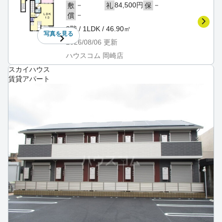
－
84,500円
－
敷
礼
保
－
償
2階 / 1LDK / 46.90㎡
写真を
見る
2026/08/06
更新
ハウスコム 岡崎店
スカイハウス
賃貸アパート