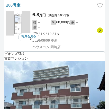
206号室
6.8
万円
(共益費 6,000円)
－
68,000円
－
敷
礼
保
－
償
2階 / 1K / 19.87㎡
写真を
見る
2026/08/06
更新
ハウスコム 岡崎店
ピオンズ羽根
賃貸マンション