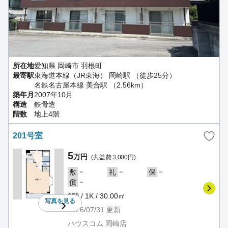
所在地
愛知県 岡崎市 羽根町
最寄駅
東海道本線（JR東海） 岡崎駅 （徒歩25分）
名鉄名古屋本線 美合駅 （2.56km）
築年月
2007年10月
構造
鉄骨造
階数
地上4階
201号室
5
万円
(共益費 3,000円)
－
－
－
敷
礼
保
－
償
2階 / 1K / 30.00㎡
写真を
見る
2026/07/31
更新
ハウスコム 岡崎店