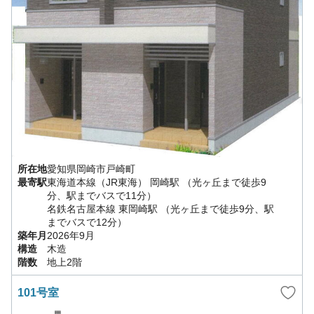
所在地
愛知県
岡崎市
戸崎町
最寄駅
東海道本線（JR東海）
岡崎駅
（光ヶ丘まで徒歩9
分、駅までバスで11分）
名鉄名古屋本線
東岡崎駅
（光ヶ丘まで徒歩9分、駅
までバスで12分）
築年月
2026年9月
構造
木造
階数
地上2階
101号室