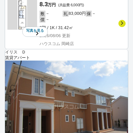
8.3
万円
(共益費 6,000円)
－
83,000円
－
敷
礼
保
－
償
2階 / 1K / 31.42㎡
写真を
見る
2026/08/06
更新
ハウスコム 岡崎店
イリス Ｄ
賃貸アパート