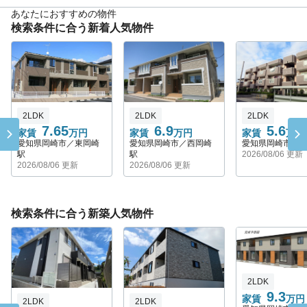
あなたにおすすめの物件
検索条件に合う新着人気物件
2LDK
2LDK
2LDK
7.65
6.9
5.6
家賃
万円
家賃
万円
家賃
万円
愛知県岡崎市／東岡崎
愛知県岡崎市／西岡崎
愛知県岡崎市／
駅
駅
2026/08/06 更新
2026/08/06 更新
2026/08/06 更新
検索条件に合う新築人気物件
2LDK
9.3
家賃
万円
2LDK
2LDK