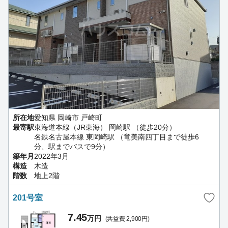
所在地
愛知県 岡崎市 戸崎町
最寄駅
東海道本線（JR東海） 岡崎駅 （徒歩20分）
名鉄名古屋本線 東岡崎駅 （竜美南四丁目まで徒歩6
分、駅までバスで9分）
築年月
2022年3月
構造
木造
階数
地上2階
201号室
7.45
万円
(共益費 2,900円)