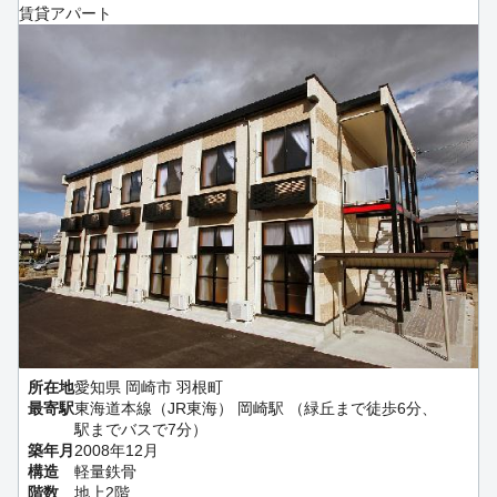
賃貸アパート
所在地
愛知県 岡崎市 羽根町
最寄駅
東海道本線（JR東海） 岡崎駅 （緑丘まで徒歩6分、
駅までバスで7分）
築年月
2008年12月
構造
軽量鉄骨
階数
地上2階