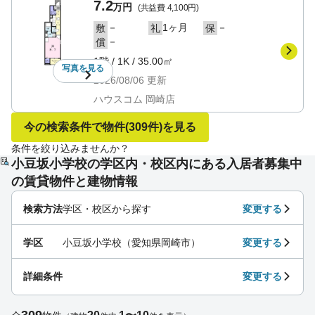
7.2
万円
(共益費
4,100円
)
－
1ヶ月
－
敷
礼
保
－
償
1階
/
1K
/
35.00㎡
写真を
見る
2026/08/06
更新
ハウスコム 岡崎店
今の検索条件で物件
(309件)
を見る
条件を絞り込みませんか？
小豆坂小学校の学区内・校区内にある入居者募集中
の賃貸物件と建物情報
検索方法
学区・校区から探す
変更する
学区
小豆坂小学校（愛知県岡崎市）
変更する
詳細条件
変更する