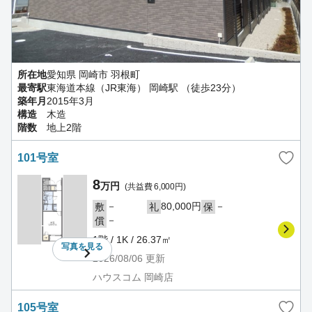
所在地
愛知県 岡崎市 羽根町
最寄駅
東海道本線（JR東海） 岡崎駅 （徒歩23分）
築年月
2015年3月
構造
木造
階数
地上2階
101号室
8
万円
(共益費 6,000円)
－
80,000円
－
敷
礼
保
－
償
1階 / 1K / 26.37㎡
写真を
見る
2026/08/06
更新
ハウスコム 岡崎店
105号室