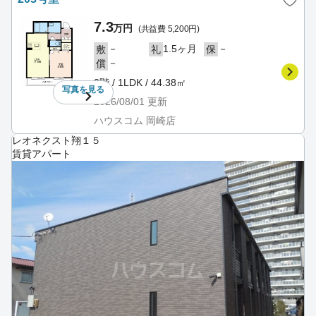
7.3
万円
(共益費 5,200円)
－
1.5ヶ月
－
敷
礼
保
－
償
2階 / 1LDK / 44.38㎡
写真を
見る
2026/08/01
更新
ハウスコム 岡崎店
レオネクスト翔１５
賃貸アパート