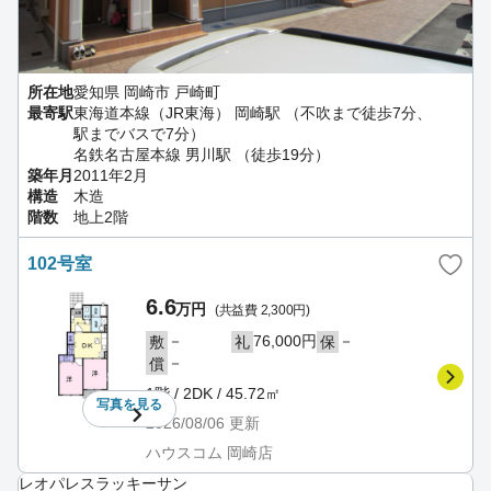
所在地
愛知県 岡崎市 戸崎町
最寄駅
東海道本線（JR東海） 岡崎駅 （不吹まで徒歩7分、
駅までバスで7分）
名鉄名古屋本線 男川駅 （徒歩19分）
築年月
2011年2月
構造
木造
階数
地上2階
102号室
6.6
万円
(共益費 2,300円)
－
76,000円
－
敷
礼
保
－
償
1階 / 2DK / 45.72㎡
写真を
見る
2026/08/06
更新
ハウスコム 岡崎店
レオパレスラッキーサン