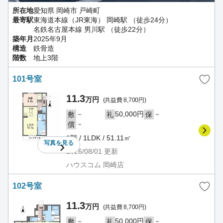
所在地
愛知県 岡崎市 戸崎町
最寄駅
東海道本線（JR東海） 岡崎駅 （徒歩24分）
名鉄名古屋本線 男川駅 （徒歩22分）
築年月
2025年9月
構造
鉄骨造
階数
地上3階
101号室
11.3
万円
(共益費 8,700円)
－
50,000円
－
敷
礼
保
－
償
1階 / 1LDK / 51.11㎡
写真を
見る
2026/08/01
更新
ハウスコム 岡崎店
102号室
11.3
万円
(共益費 8,700円)
－
50,000円
－
敷
礼
保