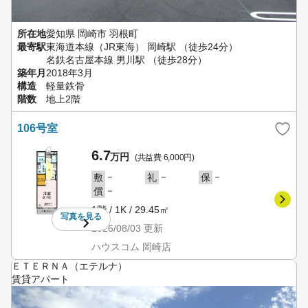
所在地
愛知県 岡崎市 羽根町
最寄駅
東海道本線（JR東海） 岡崎駅 （徒歩24分）
名鉄名古屋本線 男川駅 （徒歩28分）
築年月
2018年3月
構造
軽量鉄骨
階数
地上2階
106号室
6.7
万円
(共益費 6,000円)
－
－
－
敷
礼
保
－
償
1階 / 1K / 29.45㎡
写真を
見る
2026/08/03
更新
ハウスコム 岡崎店
ＥＴＥＲＮＡ（エテルナ）
賃貸アパート