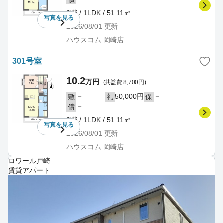
2階 / 1LDK / 51.11㎡
写真を
見る
2026/08/01
更新
ハウスコム 岡崎店
301号室
10.2
万円
(共益費 8,700円)
－
50,000円
－
敷
礼
保
－
償
3階 / 1LDK / 51.11㎡
写真を
見る
2026/08/01
更新
ハウスコム 岡崎店
ロワール戸崎
賃貸アパート