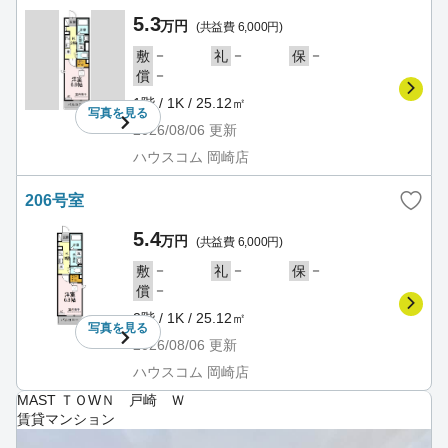
5.3
万円
(共益費 6,000円)
－
－
－
敷
礼
保
－
償
1階 / 1K / 25.12㎡
写真を
見る
2026/08/06
更新
ハウスコム 岡崎店
206号室
5.4
万円
(共益費 6,000円)
－
－
－
敷
礼
保
－
償
2階 / 1K / 25.12㎡
写真を
見る
2026/08/06
更新
ハウスコム 岡崎店
MAST ＴＯWＮ 戸崎 Ｗ
賃貸マンション