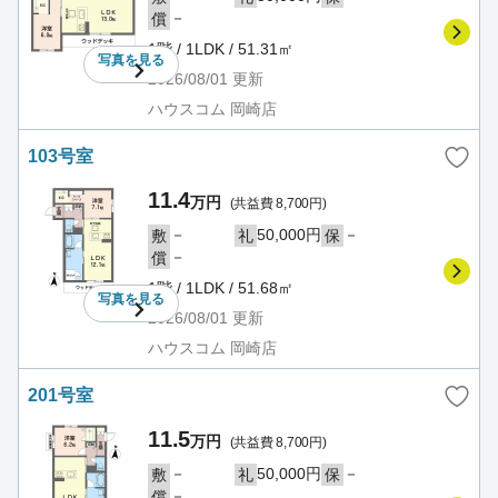
－
償
1階 / 1LDK / 51.31㎡
写真を
見る
2026/08/01
更新
ハウスコム 岡崎店
103号室
11.4
万円
(共益費 8,700円)
－
50,000円
－
敷
礼
保
－
償
1階 / 1LDK / 51.68㎡
写真を
見る
2026/08/01
更新
ハウスコム 岡崎店
201号室
11.5
万円
(共益費 8,700円)
－
50,000円
－
敷
礼
保
－
償