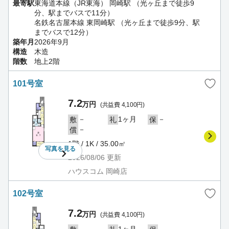
最寄駅
東海道本線（JR東海） 岡崎駅 （光ヶ丘まで徒歩9
分、駅までバスで11分）
名鉄名古屋本線 東岡崎駅 （光ヶ丘まで徒歩9分、駅
までバスで12分）
築年月
2026年9月
構造
木造
階数
地上2階
101号室
7.2
万円
(共益費 4,100円)
－
1ヶ月
－
敷
礼
保
－
償
1階 / 1K / 35.00㎡
写真を
見る
2026/08/06
更新
ハウスコム 岡崎店
102号室
7.2
万円
(共益費 4,100円)