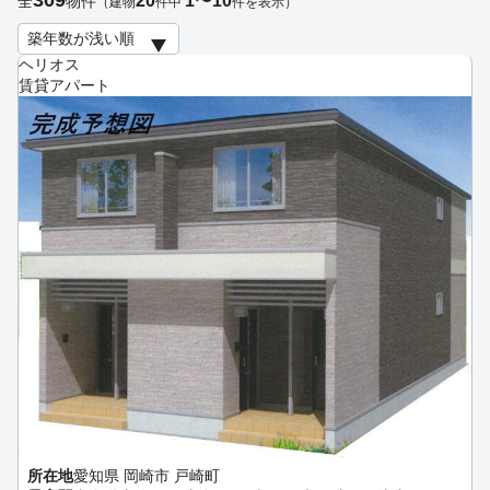
309
20
1〜10
全
物件
（建物
件中
件を表示）
ヘリオス
賃貸アパート
所在地
愛知県 岡崎市 戸崎町