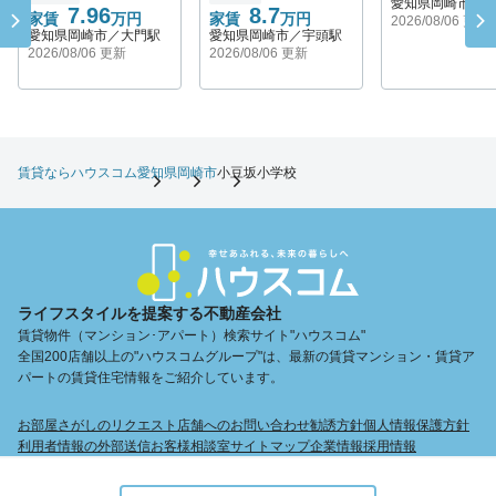
愛知県岡崎市／
7.96
8.7
家賃
万円
家賃
万円
2026/08/06 更新
愛知県岡崎市／大門駅
愛知県岡崎市／宇頭駅
2026/08/06 更新
2026/08/06 更新
賃貸ならハウスコム
愛知県
岡崎市
小豆坂小学校
ライフスタイルを提案する不動産会社
賃貸物件（マンション･アパート）検索サイト"ハウスコム"
全国200店舗以上の"ハウスコムグループ"は、最新の賃貸マンション・賃貸ア
パートの賃貸住宅情報をご紹介しています。
お部屋さがしのリクエスト
店舗へのお問い合わせ
勧誘方針
個人情報保護方針
利用者情報の外部送信
お客様相談室
サイトマップ
企業情報
採用情報