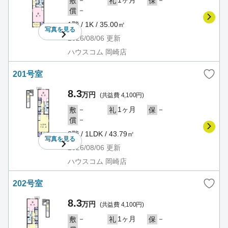
－
1ヶ月
－
敷
礼
保
－
償
1階 / 1K / 35.00㎡
写真を
見る
2026/08/06
更新
ハウスコム 岡崎店
201号室
8.3
万円
(共益費 4,100円)
－
1ヶ月
－
敷
礼
保
－
償
2階 / 1LDK / 43.79㎡
写真を
見る
2026/08/06
更新
ハウスコム 岡崎店
202号室
8.3
万円
(共益費 4,100円)
－
1ヶ月
－
敷
礼
保