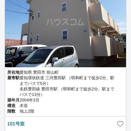
所在地
愛知県 豊田市 前山町
最寄駅
愛知環状鉄道 三河豊田駅 （明和町まで徒歩2分、駅
までバスで5分）
名鉄豊田線 豊田市駅 （明和町まで徒歩2分、駅まで
バスで13分）
築年月
2004年3月
構造
木造
階数
地上2階
101号室