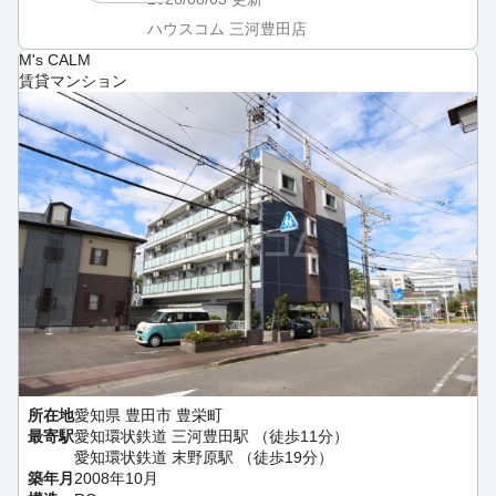
ハウスコム 三河豊田店
M's CALM
賃貸マンション
所在地
愛知県 豊田市 豊栄町
最寄駅
愛知環状鉄道 三河豊田駅 （徒歩11分）
愛知環状鉄道 末野原駅 （徒歩19分）
築年月
2008年10月