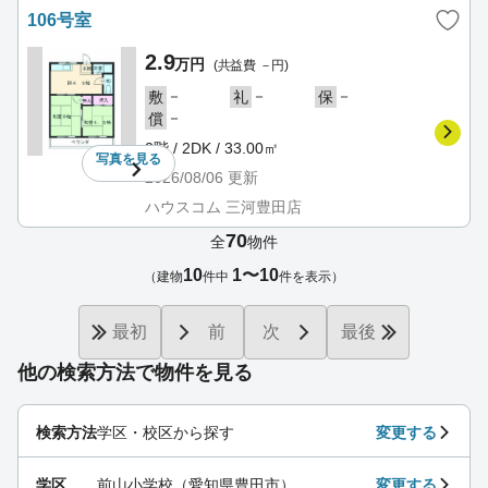
106号室
2.9
万円
(共益費 －円)
－
－
－
敷
礼
保
－
償
2階 / 2DK / 33.00㎡
写真を
見る
2026/08/06
更新
ハウスコム 三河豊田店
70
全
物件
10
1〜10
（建物
件中
件を表示）
最初
前
次
最後
他の検索方法で物件を見る
検索方法
学区・校区から探す
変更する
学区
前山小学校（愛知県豊田市）
変更する