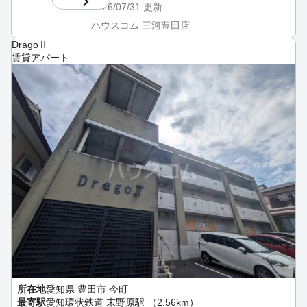
2026/07/31
更新
ハウスコム 三河豊田店
DragoⅡ
賃貸アパート
所在地
愛知県 豊田市 今町
最寄駅
愛知環状鉄道 末野原駅 （2.56km）