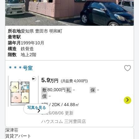
所在地
愛知県 豊田市 明和町
最寄駅
築年月
1999年10月
構造
鉄骨造
階数
地上2階
＊＊＊号室
5.9
万円
(共益費 4,000円)
80,000円
－
－
敷
礼
保
－
償
2階 / 2DK / 44.88㎡
写真を
見る
2026/08/06
更新
ハウスコム 三河豊田店
深津荘
賃貸アパート