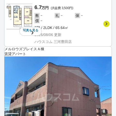
6.7
万円
(共益費 3,500円)
－
－
－
敷
礼
保
－
償
2階 / 2LDK / 65.64㎡
写真を
見る
2026/08/06
更新
ハウスコム 三河豊田店
メルロウズプレイスＡ棟
賃貸アパート