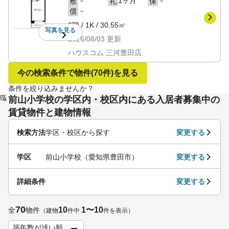
－
1ヶ月
－
敷
礼
保
－
償
2階
/
1K
/
30.55㎡
写真を
見る
2026/08/03
更新
ハウスコム 三河豊田店
今の検索条件で物件
(70件)
を見る
条件を絞り込みませんか？
前山小学校の学区内・校区内にある入居者募集中の
賃貸物件と建物情報
検索方法
学区・校区から探す
変更する
学区
前山小学校（愛知県豊田市）
変更する
詳細条件
変更する
70
10
1〜10
全
物件
（建物
件中
件を表示）