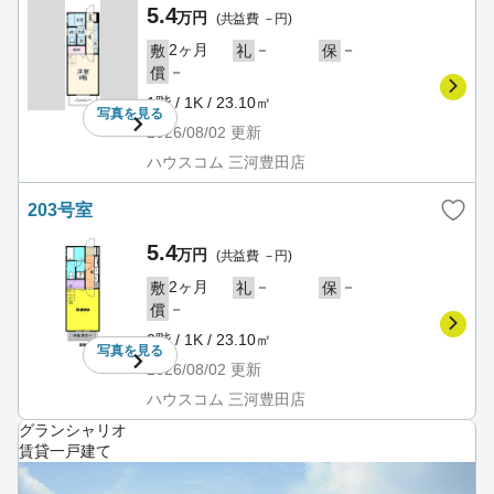
5.4
万円
(共益費 －円)
2ヶ月
－
－
敷
礼
保
－
償
1階 / 1K / 23.10㎡
写真を
見る
2026/08/02
更新
ハウスコム 三河豊田店
203号室
5.4
万円
(共益費 －円)
2ヶ月
－
－
敷
礼
保
－
償
2階 / 1K / 23.10㎡
写真を
見る
2026/08/02
更新
ハウスコム 三河豊田店
グランシャリオ
賃貸一戸建て