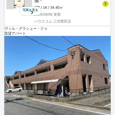
－
償
1階 / 1K / 34.40㎡
写真を
見る
2026/08/06
更新
ハウスコム 三河豊田店
ヴィル・グラシュー・ドゥ
賃貸アパート