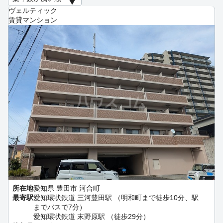
ヴェルティック
賃貸マンション
所在地
愛知県 豊田市 河合町
最寄駅
愛知環状鉄道 三河豊田駅 （明和町まで徒歩10分、駅
までバスで7分）
愛知環状鉄道 末野原駅 （徒歩29分）