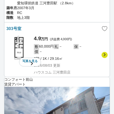
愛知環状鉄道 三河豊田駅 （2.8km）
築年月
2007年3月
構造
RC
階数
地上3階
303号室
4.9
万円
(共益費 4,000円)
60,000円
－
－
敷
礼
保
－
償
3階 / 1K / 29.16㎡
写真を
見る
2026/08/03
更新
ハウスコム 三河豊田店
コンフォート前山
賃貸アパート