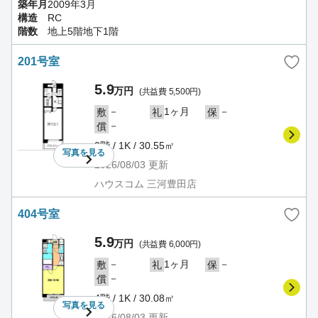
築年月
2009年3月
構造
RC
階数
地上5階地下1階
201号室
5.9
万円
(共益費 5,500円)
－
1ヶ月
－
敷
礼
保
－
償
2階 / 1K / 30.55㎡
写真を
見る
2026/08/03
更新
ハウスコム 三河豊田店
404号室
5.9
万円
(共益費 6,000円)
－
1ヶ月
－
敷
礼
保
－
償
4階 / 1K / 30.08㎡
写真を
見る
2026/08/03
更新