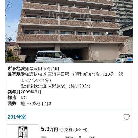
所在地
愛知県
豊田市
河合町
最寄駅
愛知環状鉄道
三河豊田駅
（明和町まで徒歩10分、駅
までバスで7分）
愛知環状鉄道
末野原駅
（徒歩29分）
築年月
2009年3月
構造
RC
階数
地上5階地下1階
201号室
5.9
万円
(共益費
5,500円
)