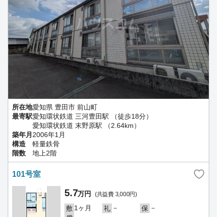
所在地
愛知県 豊田市 前山町
最寄駅
愛知環状鉄道 三河豊田駅 （徒歩18分）
愛知環状鉄道 末野原駅 （2.64km）
築年月
2006年1月
構造
軽量鉄骨
階数
地上2階
101号室
5.7
万円
(共益費 3,000円)
1ヶ月
－
－
敷
礼
保