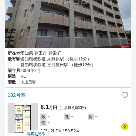
所在地
愛知県 豊田市 豊栄町
最寄駅
愛知環状鉄道 末野原駅 （徒歩12分）
愛知環状鉄道 三河豊田駅 （徒歩12分）
築年月
2008年2月
構造
RC
階数
地上5階
102号室
8.1
万円
(共益費 6,000円)
－
－
－
敷
礼
保
－
償
1階 / 2LDK / 59.52㎡
写真を
見る