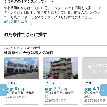
くつろぎのオアシスとして・・・
東名豊田ICからは車で約15分。インターネット環境も充実。ウェ
ディングにも対応し、宴会場も充実している。隣接のスポーツク
ラブも利用でき、心も体もリラックスした時間が過ごせる。
施設詳細を見る
似た条件でさらに探す
あなたにおすすめの物件
検索条件に合う新着人気物件
2LDK
2LDK
2DK
8
7.7
4.1
家賃
万円
家賃
万円
家賃
万円
愛知県豊田市／土橋駅
愛知県豊田市／新豊田
愛知県豊田市／
2026/08/06 更新
駅
塚駅
2026/08/04 更新
2026/08/06 更新