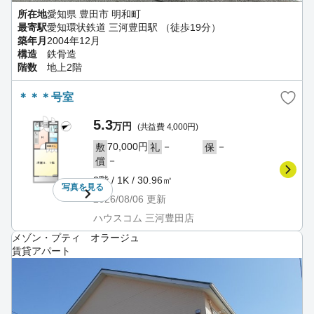
所在地
愛知県 豊田市 明和町
最寄駅
愛知環状鉄道 三河豊田駅 （徒歩19分）
築年月
2004年12月
構造
鉄骨造
階数
地上2階
＊＊＊号室
5.3
万円
(共益費 4,000円)
70,000円
－
－
敷
礼
保
－
償
2階 / 1K / 30.96㎡
写真を
見る
2026/08/06
更新
ハウスコム 三河豊田店
メゾン・プティ オラージュ
賃貸アパート