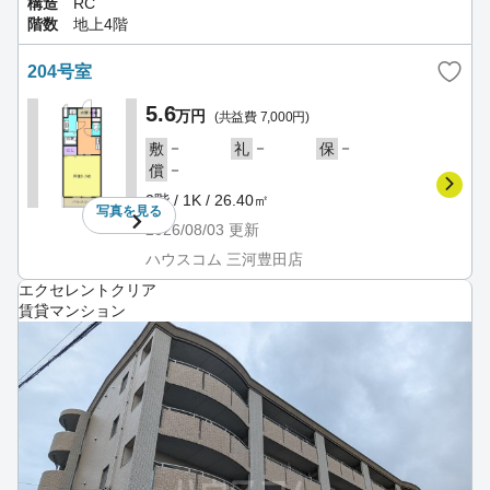
構造
RC
階数
地上4階
204号室
5.6
万円
(共益費 7,000円)
－
－
－
敷
礼
保
－
償
2階 / 1K / 26.40㎡
写真を
見る
2026/08/03
更新
ハウスコム 三河豊田店
エクセレントクリア
賃貸マンション