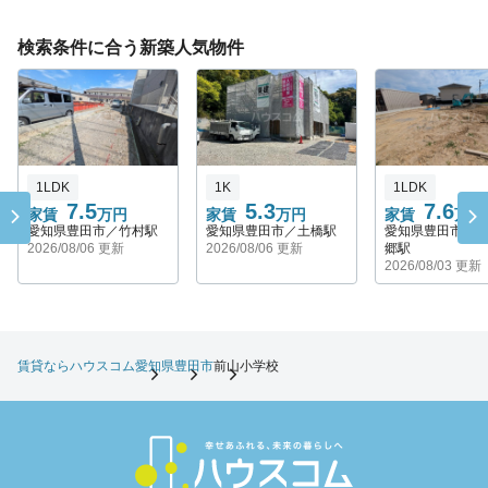
検索条件に合う新築人気物件
1LDK
1K
1LDK
7.5
5.3
7.6
家賃
万円
家賃
万円
家賃
万円
愛知県豊田市／竹村駅
愛知県豊田市／土橋駅
愛知県豊田市／
2026/08/06 更新
2026/08/06 更新
郷駅
2026/08/03 更新
賃貸ならハウスコム
愛知県
豊田市
前山小学校