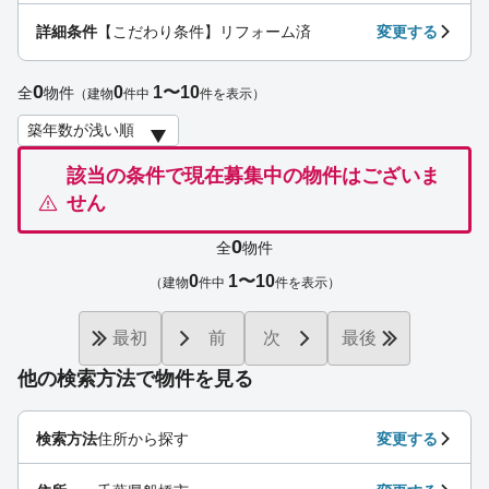
詳細条件
【こだわり条件】リフォーム済
変更する
0
0
1〜10
全
物件
（建物
件中
件を表示）
該当の条件で現在募集中の物件はございま
せん
0
全
物件
0
1〜10
（建物
件中
件を表示）
最初
前
次
最後
他の検索方法で物件を見る
検索方法
住所から探す
変更する