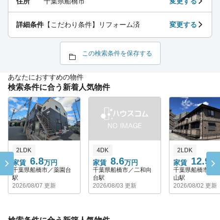
住所
千葉県船橋市
変更する
詳細条件
【こだわり条件】リフォーム済
変更する
この検索条件を保存する
あなたにおすすめの物件
検索条件に合う新着人気物件
2LDK
4DK
2LDK
6.8
8.6
12.9
家賃
万円
家賃
万円
家賃
万
千葉県船橋市／薬園台
千葉県船橋市／二和向
千葉県船橋市／
駅
台駅
山駅
2026/08/07 更新
2026/08/03 更新
2026/08/02 更新