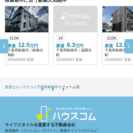
検索条件に合う新築人気物件
2LDK
1K
2LDK
12.5
6.3
13.8
家賃
万円
家賃
万円
家賃
万
千葉県船橋市／船橋法
千葉県船橋市／薬園台
千葉県船橋市／
典駅
駅
駅
2026/08/04 更新
2026/08/07 更新
2026/08/07 更新
賃貸ならハウスコム
千葉県
船橋市
リフォーム済
ライフスタイルを提案する不動産会社
賃貸物件（マンション･アパート）検索サイト"ハウスコム"