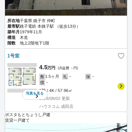
所在地
千葉県 銚子市 仲町
最寄駅
銚子電鉄 本銚子駅 （徒歩13分）
築年月
1979年11月
構造
木造
階数
地上2階地下1階
1号室
4.5
万円
(共益費 －円)
1.5ヶ月
－
－
敷
礼
保
－
償
1階 / 4K / 57.96㎡
写真を
見る
2026/08/02
更新
ハウスコム 成田店
ポスタもとちょうし戸建
賃貸一戸建て