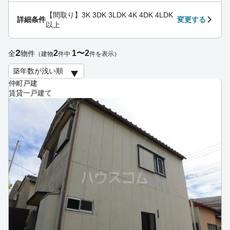
【間取り】3K 3DK 3LDK 4K 4DK 4LDK
詳細条件
変更する
以上
2
2
1〜2
全
物件
（建物
件中
件を表示）
仲町戸建
賃貸一戸建て