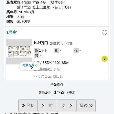
最寄駅
銚子電鉄 本銚子駅 （徒歩6分）
銚子電鉄 笠上黒生駅 （徒歩13分）
築年月
1967年3月
構造
木造
階数
地上2階
1号室
5.9
万円
(共益費 3,000円)
1ヶ月
－
－
敷
礼
保
－
償
1階 / 5SDK / 101.85㎡
写真を
見る
2026/08/01
更新
ハウスコム 成田店
2
全
物件
2
1〜2
（建物
件中
件を表示）
最初
前
次
最後