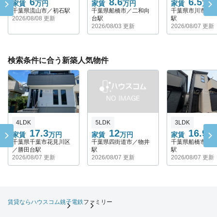
6
8.6
6.5
家賃
万円
家賃
万円
家賃
万円
千葉県流山市／初石駅
千葉県船橋市／二和向
千葉県市川市／
2026/08/08 更新
台駅
駅
2026/08/03 更新
2026/08/07 更新
検索条件に合う新築人気物件
4LDK
5LDK
3LDK
17.3
12
16.9
家賃
万円
家賃
万円
家賃
万
千葉県千葉市花見川区
千葉県四街道市／物井
千葉県船橋市／
／勝田台駅
駅
駅
2026/08/07 更新
2026/08/07 更新
2026/08/07 更新
賃貸ならハウスコム
銚子電鉄
ファミリー