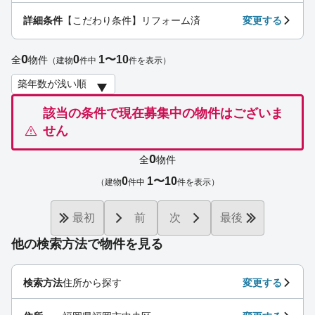
詳細条件
【こだわり条件】リフォーム済
変更する
0
0
1〜10
全
物件
（建物
件中
件を表示）
該当の条件で現在募集中の物件はございま
せん
0
全
物件
0
1〜10
（建物
件中
件を表示）
最初
前
次
最後
他の検索方法で物件を見る
検索方法
住所から探す
変更する