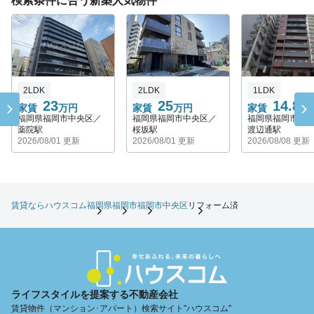
検索条件に合う新築人気物件
2LDK
2LDK
1LDK
23
25
14.8
家賃
万円
家賃
万円
家賃
万
福岡県福岡市中央区／
福岡県福岡市中央区／
福岡県福岡市中
薬院駅
桜坂駅
渡辺通駅
2026/08/01 更新
2026/08/01 更新
2026/08/08 更新
賃貸ならハウスコム
福岡県
福岡市
福岡市中央区
リフォーム済
ライフスタイルを提案する不動産会社
賃貸物件（マンション･アパート）検索サイト"ハウスコム"