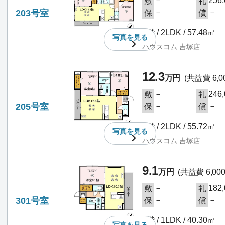
－
256
敷
礼
203号室
－
－
保
償
2階 / 2LDK / 57.48㎡
写真を
見る
ハウスコム 吉塚店
12.3
万円
(共益費 6,0
－
246
敷
礼
205号室
－
－
保
償
2階 / 2LDK / 55.72㎡
写真を
見る
ハウスコム 吉塚店
9.1
万円
(共益費 6,00
－
182
敷
礼
301号室
－
－
保
償
3階 / 1LDK / 40.30㎡