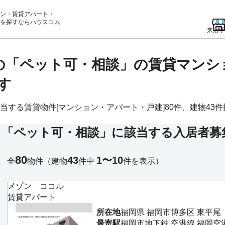
ン・賃貸アパート・
を
探すならハウスコム
来店予
)の「ペット可・相談」の賃貸マン
す
する賃貸物件[マンション・アパート・戸建]80件、建物43件掲
る「ペット可・相談」に該当する入居者募
80
43
1〜10
全
物件
（建物
件中
件を表示）
メゾン ココル
賃貸アパート
所在地
福岡県 福岡市博多区 東平尾
最寄駅
福岡市地下鉄 空港線 福岡空