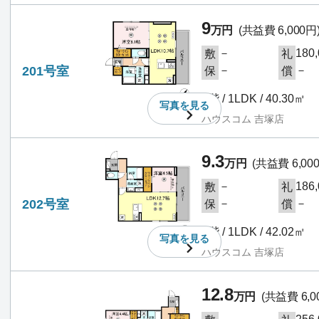
9
万円
(共益費 6,000円
－
180
敷
礼
201号室
－
－
保
償
2階 / 1LDK / 40.30㎡
写真を
見る
ハウスコム 吉塚店
9.3
万円
(共益費 6,00
－
186
敷
礼
202号室
－
－
保
償
2階 / 1LDK / 42.02㎡
写真を
見る
ハウスコム 吉塚店
12.8
万円
(共益費 6,0