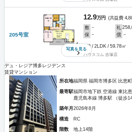
12.9
万円
(共益費 4,8
－
258
敷
礼
205号室
－
－
保
償
2階 / 2LDK / 59.78㎡
写真を
見る
ハウスコム 吉塚店
デュ・レジア博多レジデンス
賃貸マンション
所在地
福岡県 福岡市博多区 比恵
最寄駅
福岡市地下鉄 空港線 東比恵
鹿児島本線 博多駅 （徒歩1
築年月
2026年8月
構造
RC
階数
地上14階