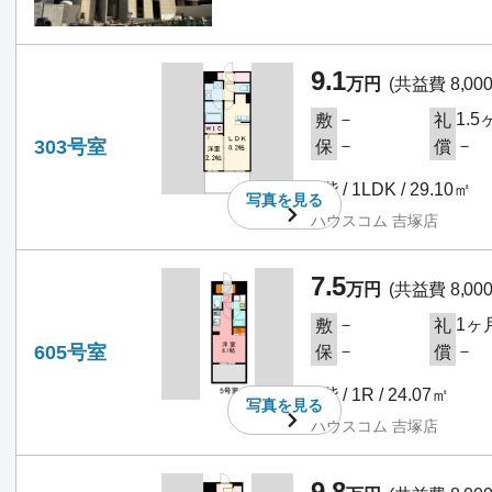
9.1
万円
(共益費 8,00
－
1.5
敷
礼
303号室
－
－
保
償
3階 / 1LDK / 29.10㎡
写真を
見る
ハウスコム 吉塚店
7.5
万円
(共益費 8,00
－
1ヶ
敷
礼
605号室
－
－
保
償
6階 / 1R / 24.07㎡
写真を
見る
ハウスコム 吉塚店
9.8