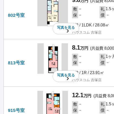
万円
(共益費 8,00
－
1.5
敷
礼
802号室
－
－
保
償
8階 / 1LDK / 28.08㎡
写真を
見る
ハウスコム 吉塚店
8.1
万円
(共益費 8,00
－
1ヶ
敷
礼
813号室
－
－
保
償
8階 / 1R / 23.91㎡
写真を
見る
ハウスコム 吉塚店
12.1
万円
(共益費 8,0
－
1.5
敷
礼
915号室
－
－
保
償