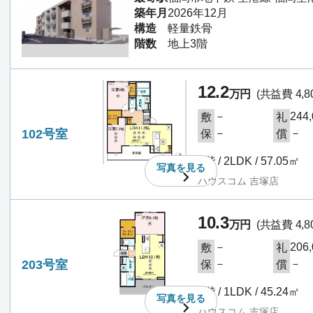
築年月
2026年12月
構造
軽量鉄骨
階数
地上3階
12.2
万円
(共益費 4,8
－
244
敷
礼
102号室
－
－
保
償
1階 / 2LDK / 57.05㎡
写真を
見る
ハウスコム 吉塚店
10.3
万円
(共益費 4,8
－
206
敷
礼
203号室
－
－
保
償
2階 / 1LDK / 45.24㎡
写真を
見る
ハウスコム 吉塚店