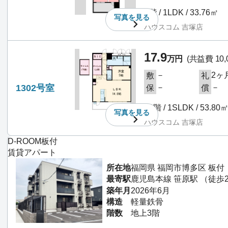
9階 / 1LDK / 33.76㎡
写真を
見る
ハウスコム 吉塚店
17.9
万円
(共益費 10,
－
2ヶ
敷
礼
1302号室
－
－
保
償
13階 / 1SLDK / 53.80
写真を
見る
ハウスコム 吉塚店
D-ROOM板付
賃貸アパート
所在地
福岡県 福岡市博多区 板付
最寄駅
鹿児島本線 笹原駅 （徒歩
築年月
2026年6月
構造
軽量鉄骨
階数
地上3階