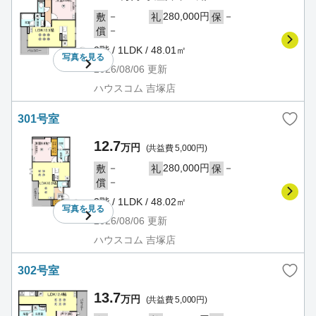
－
280,000円
－
敷
礼
保
－
償
2階 / 1LDK / 48.01㎡
写真を
見る
2026/08/06
更新
ハウスコム 吉塚店
301号室
12.7
万円
(共益費 5,000円)
－
280,000円
－
敷
礼
保
－
償
3階 / 1LDK / 48.02㎡
写真を
見る
2026/08/06
更新
ハウスコム 吉塚店
302号室
13.7
万円
(共益費 5,000円)