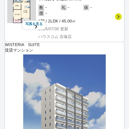
－
－
－
敷
礼
保
－
償
1階 / 2LDK / 45.00㎡
写真を
見る
2026/07/30
更新
ハウスコム 吉塚店
WISTERIA SUITE
賃貸マンション