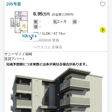
205号室
6.95
万円
(共益費 2,500円)
－
2ヶ月
－
敷
礼
保
－
償
2階 / 1LDK / 47.74㎡
写真を
見る
2026/08/06
更新
ハウスコム 吉塚店
サニーサイド箱崎
賃貸アパート