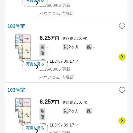
写真を
見る
2026/08/06
更新
ハウスコム 吉塚店
102号室
6.25
万円
(共益費 2,500円)
－
2ヶ月
－
敷
礼
保
－
償
1階 / 1LDK / 39.17㎡
写真を
見る
2026/08/06
更新
ハウスコム 吉塚店
103号室
6.25
万円
(共益費 2,500円)
－
2ヶ月
－
敷
礼
保
－
償
1階 / 1LDK / 39.17㎡
写真を
見る