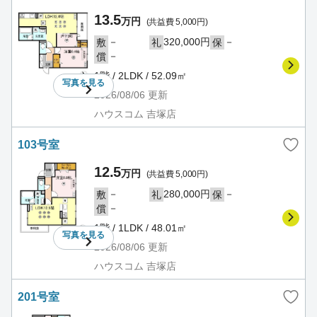
13.5
万円
(共益費 5,000円)
－
320,000円
－
敷
礼
保
－
償
1階 / 2LDK / 52.09㎡
写真を
見る
2026/08/06
更新
ハウスコム 吉塚店
103号室
12.5
万円
(共益費 5,000円)
－
280,000円
－
敷
礼
保
－
償
1階 / 1LDK / 48.01㎡
写真を
見る
2026/08/06
更新
ハウスコム 吉塚店
201号室