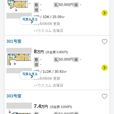
－
50,000円
－
敷
礼
保
－
償
2階 / 1DK / 25.09㎡
写真を
見る
2026/08/06
更新
ハウスコム 吉塚店
301号室
8
万円
(共益費 3,000円)
－
50,000円
－
敷
礼
保
－
償
3階 / 1LDK / 30.83㎡
写真を
見る
2026/08/06
更新
ハウスコム 吉塚店
303号室
7.4
万円
(共益費 3,000円)
－
50,000円
－