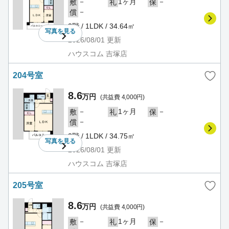
－
1ヶ月
－
敷
礼
保
－
償
2階 / 1LDK / 34.64㎡
写真を
見る
2026/08/01
更新
ハウスコム 吉塚店
204号室
8.6
万円
(共益費 4,000円)
－
1ヶ月
－
敷
礼
保
－
償
2階 / 1LDK / 34.75㎡
写真を
見る
2026/08/01
更新
ハウスコム 吉塚店
205号室
8.6
万円
(共益費 4,000円)
－
1ヶ月
－
敷
礼
保