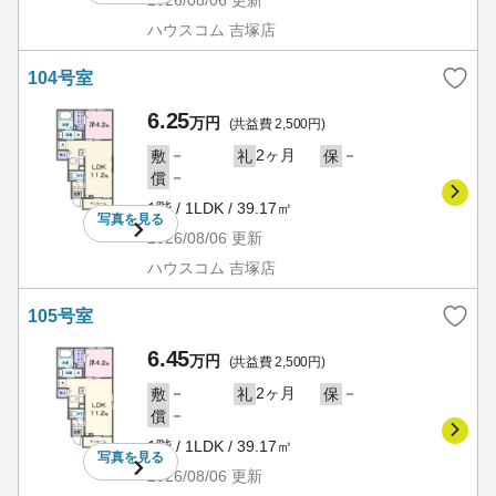
2026/08/06
更新
ハウスコム 吉塚店
104号室
6.25
万円
(共益費 2,500円)
－
2ヶ月
－
敷
礼
保
－
償
1階 / 1LDK / 39.17㎡
写真を
見る
2026/08/06
更新
ハウスコム 吉塚店
105号室
6.45
万円
(共益費 2,500円)
－
2ヶ月
－
敷
礼
保
－
償
1階 / 1LDK / 39.17㎡
写真を
見る
2026/08/06
更新