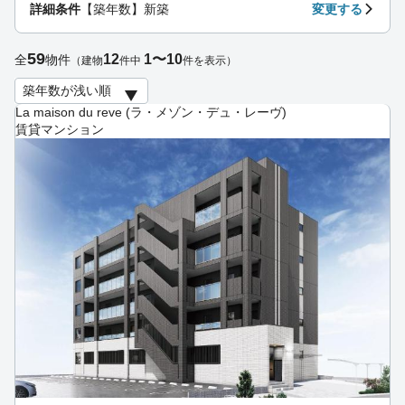
詳細条件
【築年数】新築
変更する
59
12
1〜10
全
物件
（建物
件中
件を表示）
La maison du reve (ラ・メゾン・デュ・レーヴ)
賃貸マンション