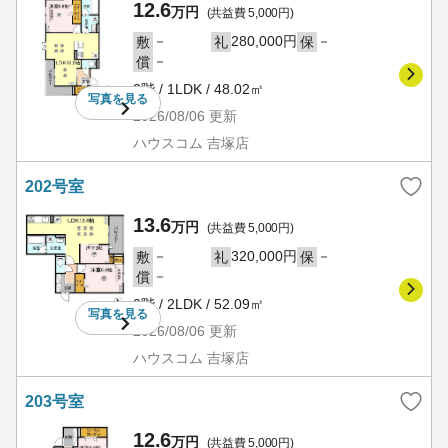
12.6
万円
(共益費 5,000円)
－
280,000円
－
敷
礼
保
－
償
2階 / 1LDK / 48.02㎡
写真を
見る
2026/08/06
更新
ハウスコム 吉塚店
202号室
13.6
万円
(共益費 5,000円)
－
320,000円
－
敷
礼
保
－
償
2階 / 2LDK / 52.09㎡
写真を
見る
2026/08/06
更新
ハウスコム 吉塚店
203号室
12.6
万円
(共益費 5,000円)