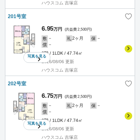
ハウスコム 吉塚店
201号室
6.95
万円
(共益費 2,500円)
－
2ヶ月
－
敷
礼
保
－
償
2階 / 1LDK / 47.74㎡
写真を
見る
2026/08/06
更新
ハウスコム 吉塚店
202号室
6.75
万円
(共益費 2,500円)
－
2ヶ月
－
敷
礼
保
－
償
2階 / 1LDK / 47.74㎡
写真を
見る
2026/08/06
更新
ハウスコム 吉塚店