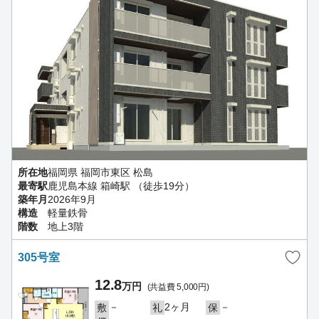
所在地
福岡県 福岡市東区 松島
最寄駅
鹿児島本線 箱崎駅 （徒歩19分）
築年月
2026年9月
構造
軽量鉄骨
階数
地上3階
305号室
12.8
万円
(共益費 5,000円)
－
2ヶ月
－
敷
礼
保