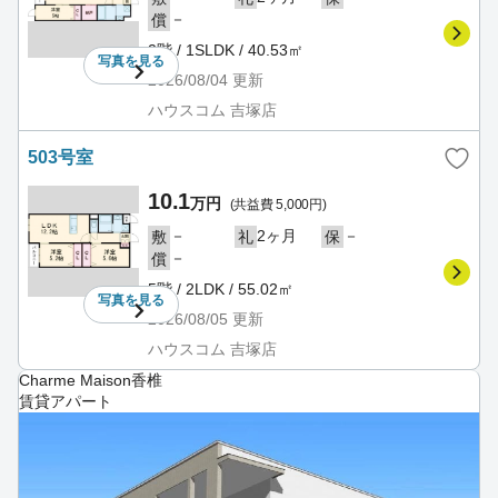
－
償
2階 / 1SLDK / 40.53㎡
写真を
見る
2026/08/04
更新
ハウスコム 吉塚店
503号室
10.1
万円
(共益費 5,000円)
－
2ヶ月
－
敷
礼
保
－
償
5階 / 2LDK / 55.02㎡
写真を
見る
2026/08/05
更新
ハウスコム 吉塚店
Charme Maison香椎
賃貸アパート