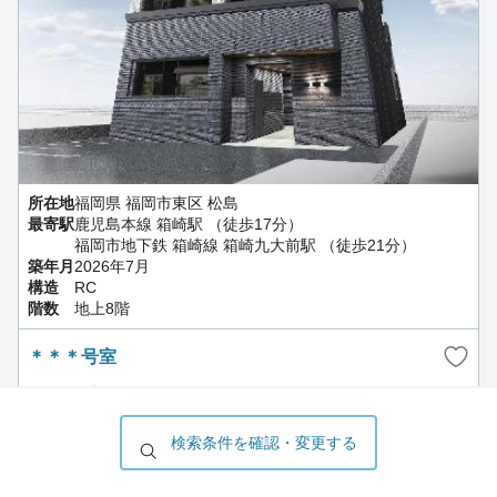
所在地
福岡県 福岡市東区 松島
最寄駅
鹿児島本線 箱崎駅 （徒歩17分）
福岡市地下鉄 箱崎線 箱崎九大前駅 （徒歩21分）
築年月
2026年7月
構造
RC
階数
地上8階
＊＊＊号室
7.4
万円
(共益費 5,000円)
1ヶ月
1ヶ月
－
敷
礼
保
検索条件を確認・変更する
－
償
1階 / 1LDK / 34.78㎡