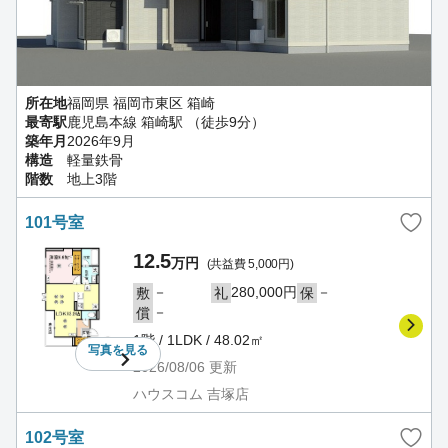
所在地
福岡県 福岡市東区 箱崎
最寄駅
鹿児島本線 箱崎駅 （徒歩9分）
築年月
2026年9月
構造
軽量鉄骨
階数
地上3階
101号室
12.5
万円
(共益費 5,000円)
－
280,000円
－
敷
礼
保
－
償
1階 / 1LDK / 48.02㎡
写真を
見る
2026/08/06
更新
ハウスコム 吉塚店
102号室