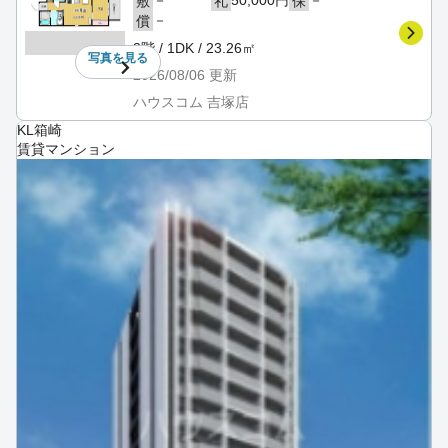
敷
礼
保
－
償
3階 / 1DK / 23.26㎡
写真を
見る
2026/08/06
更新
ハウスコム 吉塚店
KL箱崎
賃貸マンション