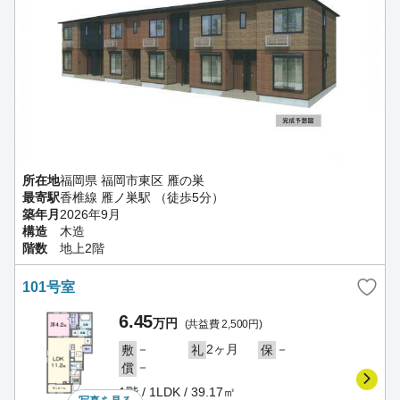
所在地
福岡県 福岡市東区 雁の巣
最寄駅
香椎線 雁ノ巣駅 （徒歩5分）
築年月
2026年9月
構造
木造
階数
地上2階
101号室
6.45
万円
(共益費 2,500円)
－
2ヶ月
－
敷
礼
保
－
償
1階 / 1LDK / 39.17㎡