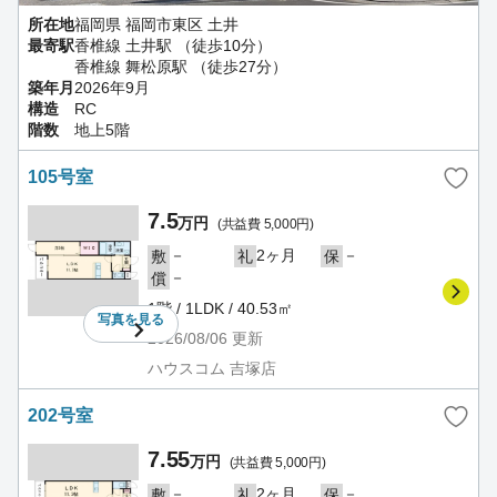
所在地
福岡県 福岡市東区 土井
最寄駅
香椎線 土井駅 （徒歩10分）
香椎線 舞松原駅 （徒歩27分）
築年月
2026年9月
構造
RC
階数
地上5階
105号室
7.5
万円
(共益費 5,000円)
－
2ヶ月
－
敷
礼
保
－
償
1階 / 1LDK / 40.53㎡
写真を
見る
2026/08/06
更新
ハウスコム 吉塚店
202号室
7.55
万円
(共益費 5,000円)
－
2ヶ月
－
敷
礼
保