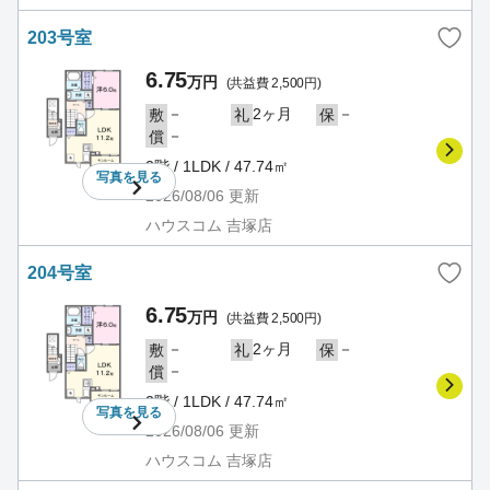
203号室
6.75
万円
(共益費 2,500円)
－
2ヶ月
－
敷
礼
保
－
償
2階 / 1LDK / 47.74㎡
写真を
見る
2026/08/06
更新
ハウスコム 吉塚店
204号室
6.75
万円
(共益費 2,500円)
－
2ヶ月
－
敷
礼
保
－
償
2階 / 1LDK / 47.74㎡
写真を
見る
2026/08/06
更新
ハウスコム 吉塚店