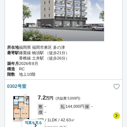
所在地
福岡県 福岡市東区 多の津
最寄駅
篠栗線 柚須駅 （徒歩21分）
香椎線 土井駅 （徒歩26分）
築年月
2026年8月
構造
RC
階数
地上10階
0302号室
7.2
万円
(共益費 5,000円)
－
144,000円
－
敷
礼
保
－
償
3階 / 1LDK / 42.63㎡
写真を
見る