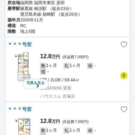
所在地
福岡県 福岡市東区 原田
最寄駅
篠栗線 柚須駅 （徒歩23分）
鹿児島本線 箱崎駅 （徒歩26分）
築年月
2026年11月
構造
RC
階数
地上5階
＊＊＊号室
12.8
万円
(共益費 7,000円)
1ヶ月
1ヶ月
－
敷
礼
保
－
償
1階 / 2LDK / 59.44㎡
写真を
見る
2026/08/06
更新
ハウスコム 吉塚店
＊＊＊号室
12.8
万円
(共益費 7,000円)
1ヶ月
1ヶ月
－
敷
礼
保