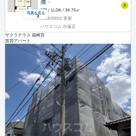
－
償
2階 / 1LDK / 34.75㎡
写真を
見る
2026/08/01
更新
ハウスコム 吉塚店
サクラテラス 箱崎宮
賃貸アパート