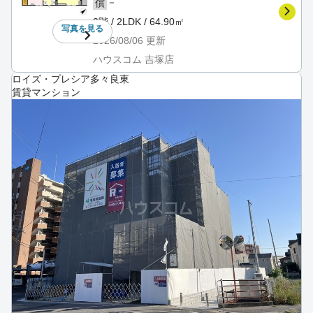
－
償
3階 / 2LDK / 64.90㎡
写真を
見る
2026/08/06
更新
ハウスコム 吉塚店
ロイズ・プレシア多々良東
賃貸マンション