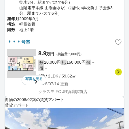
徒歩3分、駅までバスで6分）
山陽電車本線 山陽垂水駅 （福田小学校前まで徒歩3
分、駅までバスで6分）
築年月
2009年9月
構造
軽量鉄骨
階数
地上2階
＊＊＊号室
8.9
万円
(共益費 5,000円)
20,000円
150,000円
－
敷
礼
保
－
償
2階 / 2LDK / 59.62㎡
写真を
見る
2026/07/14
更新
クラスモ FC JR須磨駅前店
向陽の2008/02築の賃貸アパート
賃貸アパート