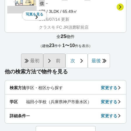
－
償
1階 / 3LDK / 65.49㎡
写真を
見る
2026/07/14
更新
クラスモ FC JR須磨駅前店
25
全
物件
23
1〜10
（建物
件中
件を表示）
最初
前
次
最後
他の検索方法で物件を見る
検索方法
学区・校区から探す
変更する
学区
福田小学校（兵庫県神戸市垂水区）
変更する
詳細条件
ー
変更する