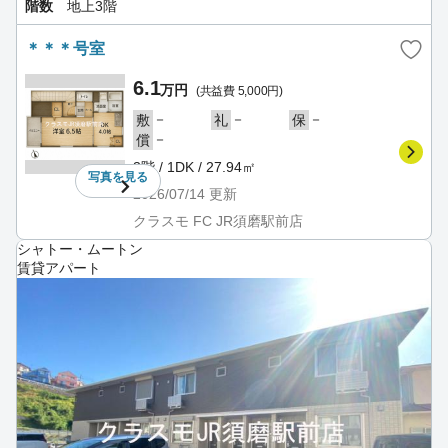
階数
地上3階
＊＊＊号室
6.1
万円
(共益費 5,000円)
－
－
－
敷
礼
保
－
償
3階 / 1DK / 27.94㎡
写真を
見る
2026/07/14
更新
クラスモ FC JR須磨駅前店
シャトー・ムートン
賃貸アパート