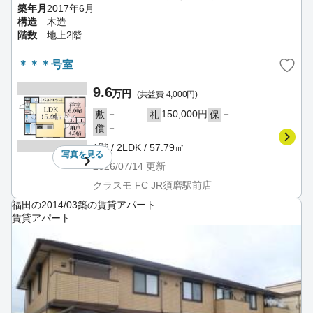
築年月
2017年6月
構造
木造
階数
地上2階
＊＊＊号室
9.6
万円
(共益費 4,000円)
－
150,000円
－
敷
礼
保
－
償
1階 / 2LDK / 57.79㎡
写真を
見る
2026/07/14
更新
クラスモ FC JR須磨駅前店
福田の2014/03築の賃貸アパート
賃貸アパート