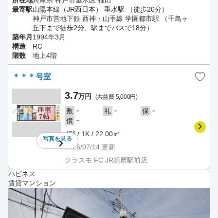
所在地
兵庫県 神戸市垂水区 福田
最寄駅
山陽本線（JR西日本） 垂水駅 （徒歩20分）
神戸市営地下鉄 西神・山手線 学園都市駅 （千鳥ヶ
丘下まで徒歩2分、駅までバスで18分）
築年月
1994年3月
構造
RC
階数
地上4階
＊＊＊号室
3.7
万円
(共益費 5,000円)
－
－
－
敷
礼
保
－
償
4階 / 1K / 22.00㎡
写真を
見る
2026/07/14
更新
クラスモ FC JR須磨駅前店
ハピネス
賃貸マンション