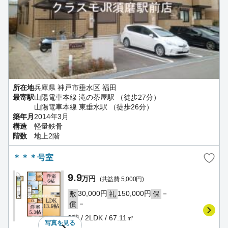
所在地
兵庫県 神戸市垂水区 福田
最寄駅
山陽電車本線 滝の茶屋駅 （徒歩27分）
山陽電車本線 東垂水駅 （徒歩26分）
築年月
2014年3月
構造
軽量鉄骨
階数
地上2階
＊＊＊号室
9.9
万円
(共益費 5,000円)
30,000円
150,000円
－
敷
礼
保
－
償
2階 / 2LDK / 67.11㎡
写真を
見る