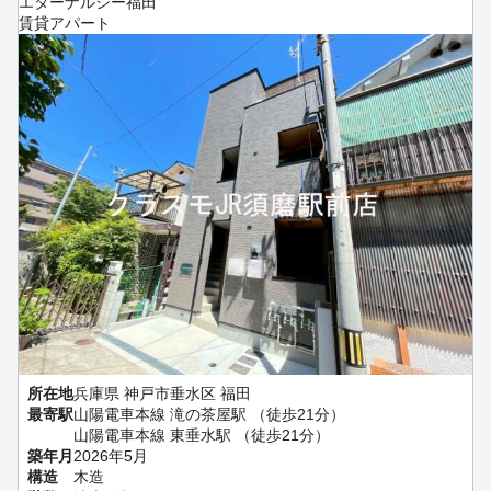
エターナルシー福田
賃貸アパート
所在地
兵庫県 神戸市垂水区 福田
最寄駅
山陽電車本線 滝の茶屋駅 （徒歩21分）
山陽電車本線 東垂水駅 （徒歩21分）
築年月
2026年5月
構造
木造