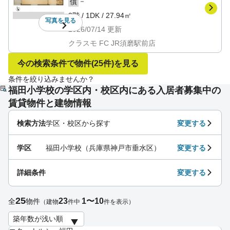
－
償
3階
/
1DK
/
27.94㎡
写真を
見る
2026/07/14
更新
クラスモ FC JR須磨駅前店
今の検索条件で物件
(25件)
を見る
条件を絞り込みませんか？
福田小学校の学区内・校区内にある入居者募集中の
賃貸物件と建物情報
検索方法
学区・校区から探す
変更する
学区
福田小学校（兵庫県神戸市垂水区）
変更する
詳細条件
変更する
25
23
1〜10
全
物件
（建物
件中
件を表示）