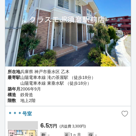
所在地
兵庫県 神戸市垂水区 乙木
最寄駅
山陽電車本線 滝の茶屋駅 （徒歩18分）
山陽電車本線 東垂水駅 （徒歩18分）
築年月
2006年9月
構造
鉄骨造
階数
地上2階
＊＊＊号室
6.5
万円
(共益費 3,300円)
－
1ヶ月
－
敷
礼
保