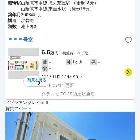
最寄駅
山陽電車本線 滝の茶屋駅 （徒歩18分）
山陽電車本線 東垂水駅 （徒歩18分）
築年月
2006年9月
構造
鉄骨造
階数
地上2階
＊＊＊号室
6.5
万円
(共益費 3,300円)
－
1ヶ月
－
敷
礼
保
－
償
2階 / 1LDK / 44.90㎡
写真を
見る
2026/07/14
更新
クラスモ FC JR須磨駅前店
メゾンアンソレイエⅡ
賃貸アパート