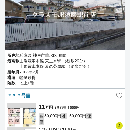
所在地
兵庫県 神戸市垂水区 向陽
最寄駅
山陽電車本線 東垂水駅 （徒歩26分）
山陽電車本線 滝の茶屋駅 （徒歩27分）
築年月
2008年2月
構造
軽量鉄骨
階数
地上1階
＊＊＊号室
11
万円
(共益費 4,000円)
30,000円
150,000円
－
敷
礼
保
－
償
1階 / 3LDK / 78.93㎡