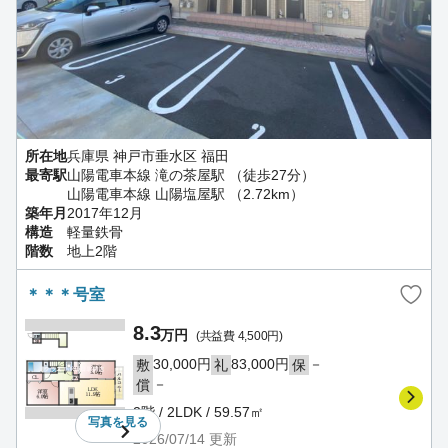
所在地
兵庫県 神戸市垂水区 福田
最寄駅
山陽電車本線 滝の茶屋駅 （徒歩27分）
山陽電車本線 山陽塩屋駅 （2.72km）
築年月
2017年12月
構造
軽量鉄骨
階数
地上2階
＊＊＊号室
8.3
万円
(共益費 4,500円)
30,000円
83,000円
－
敷
礼
保
－
償
2階 / 2LDK / 59.57㎡
写真を
見る
2026/07/14
更新