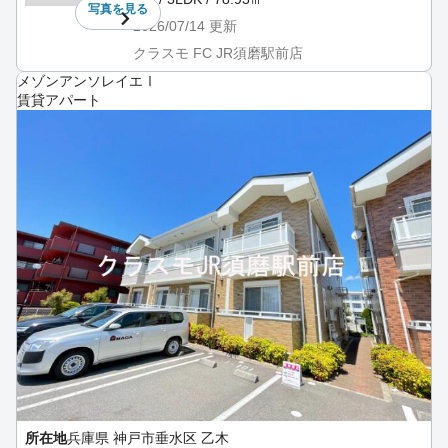
写真を
見る
2026/07/14
更新
クラスモ FC JR須磨駅前店
メゾンアンソレイエⅠ
賃貸アパート
所在地
兵庫県 神戸市垂水区 乙木