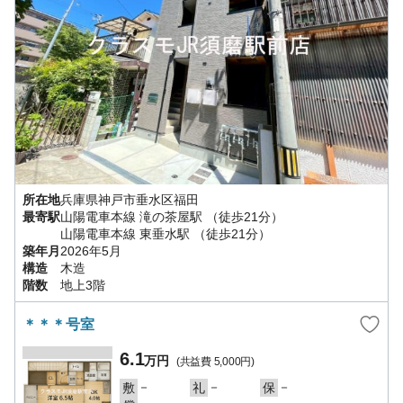
所在地
兵庫県
神戸市垂水区
福田
最寄駅
山陽電車本線
滝の茶屋駅
（徒歩21分）
山陽電車本線
東垂水駅
（徒歩21分）
築年月
2026年5月
構造
木造
階数
地上3階
＊＊＊号室
6.1
万円
(共益費
5,000円
)
－
－
－
敷
礼
保