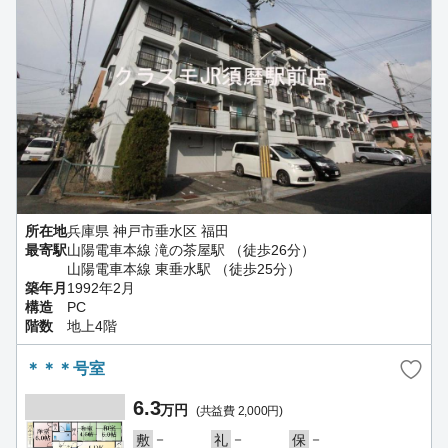
所在地
兵庫県 神戸市垂水区 福田
最寄駅
山陽電車本線 滝の茶屋駅 （徒歩26分）
山陽電車本線 東垂水駅 （徒歩25分）
築年月
1992年2月
構造
PC
階数
地上4階
＊＊＊号室
6.3
万円
(共益費 2,000円)
－
－
－
敷
礼
保