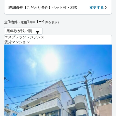
詳細条件
【こだわり条件】ペット可・相談
変更する
1
1
1〜1
全
物件
（建物
件中
件を表示）
エスプレッソレジデンス
賃貸マンション