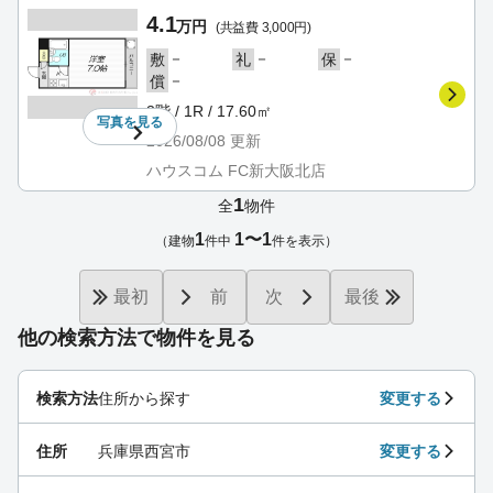
4.1
万円
(共益費 3,000円)
－
－
－
敷
礼
保
－
償
3階 / 1R / 17.60㎡
写真を
見る
2026/08/08
更新
ハウスコム FC新大阪北店
1
全
物件
1
1〜1
（建物
件中
件を表示）
最初
前
次
最後
他の検索方法で物件を見る
検索方法
住所から探す
変更する
住所
兵庫県西宮市
変更する