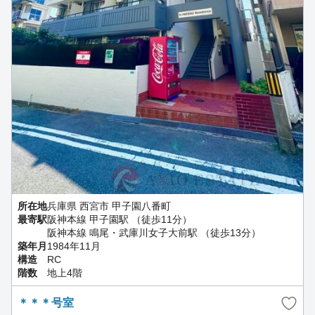
所在地
兵庫県 西宮市 甲子園八番町
最寄駅
阪神本線 甲子園駅 （徒歩11分）
阪神本線 鳴尾・武庫川女子大前駅 （徒歩13分）
築年月
1984年11月
構造
RC
階数
地上4階
＊＊＊号室