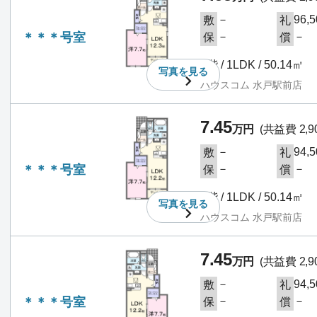
－
96,
敷
礼
＊＊＊号室
－
－
保
償
1階 / 1LDK / 50.14㎡
写真を
見る
ハウスコム 水戸駅前店
7.45
万円
(共益費 2,9
－
94,
敷
礼
＊＊＊号室
－
－
保
償
1階 / 1LDK / 50.14㎡
写真を
見る
ハウスコム 水戸駅前店
7.45
万円
(共益費 2,9
－
94,
敷
礼
＊＊＊号室
－
－
保
償