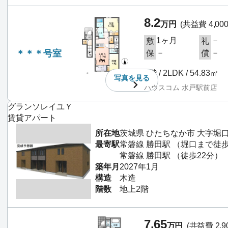
8.2
万円
(共益費 4,00
1ヶ月
－
敷
礼
＊＊＊号室
－
－
保
償
2階 / 2LDK / 54.83㎡
写真を
見る
ハウスコム 水戸駅前店
グランソレイユＹ
賃貸アパート
所在地
茨城県 ひたちなか市 大字堀
最寄駅
常磐線 勝田駅 （堀口まで徒
常磐線 勝田駅 （徒歩22分）
築年月
2027年1月
構造
木造
階数
地上2階
7.65
万円
(共益費 2,9