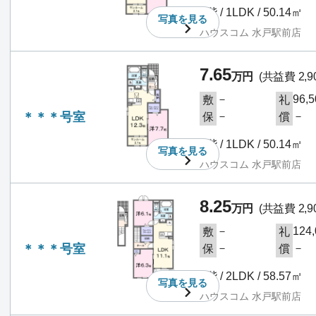
1階 / 1LDK / 50.14㎡
写真を
見る
ハウスコム 水戸駅前店
7.65
万円
(共益費 2,9
－
96,
敷
礼
＊＊＊号室
－
－
保
償
1階 / 1LDK / 50.14㎡
写真を
見る
ハウスコム 水戸駅前店
8.25
万円
(共益費 2,9
－
124
敷
礼
＊＊＊号室
－
－
保
償
2階 / 2LDK / 58.57㎡
写真を
見る
ハウスコム 水戸駅前店