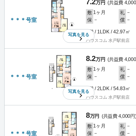
7.2
万円
(共益費 4,00
1ヶ月
－
敷
礼
＊＊＊号室
－
－
保
償
1階 / 1LDK / 42.97㎡
写真を
見る
ハウスコム 水戸駅前店
8.2
万円
(共益費 4,00
1ヶ月
－
敷
礼
＊＊＊号室
－
－
保
償
2階 / 2LDK / 54.83㎡
写真を
見る
ハウスコム 水戸駅前店
8
万円
(共益費 4,000円
1ヶ月
－
敷
礼
＊＊＊号室
－
－
保
償