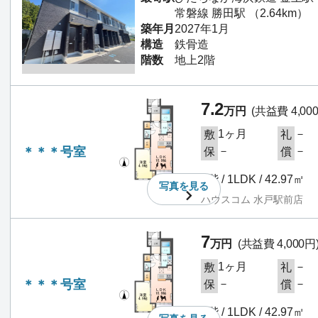
常磐線 勝田駅 （2.64km）
築年月
2027年1月
構造
鉄骨造
階数
地上2階
7.2
万円
(共益費 4,00
1ヶ月
－
敷
礼
＊＊＊号室
－
－
保
償
1階 / 1LDK / 42.97㎡
写真を
見る
ハウスコム 水戸駅前店
7
万円
(共益費 4,000円
1ヶ月
－
敷
礼
＊＊＊号室
－
－
保
償
1階 / 1LDK / 42.97㎡