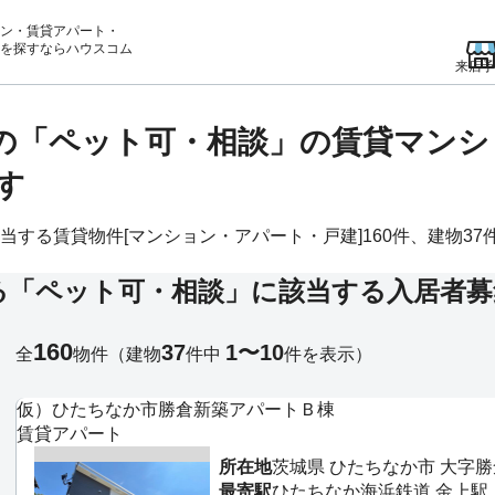
ン・賃貸アパート・
を
探すならハウスコム
来店予
)の「ペット可・相談」の賃貸マン
す
る賃貸物件[マンション・アパート・戸建]160件、建物37件掲
る「ペット可・相談」に該当する入居者募
160
37
1〜10
全
物件
（建物
件中
件を表示）
仮）ひたちなか市勝倉新築アパートＢ棟
賃貸アパート
所在地
茨城県 ひたちなか市 大字勝
最寄駅
ひたちなか海浜鉄道 金上駅 