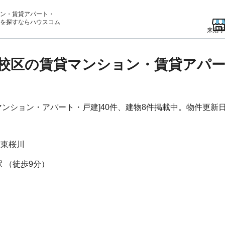
ン・賃貸アパート・
を
探すならハウスコム
来店予
校区の賃貸マンション・賃貸アパー
ション・アパート・戸建]40件、建物8件掲載中。物件更新日：2
市
東桜川
駅
（徒歩9分）