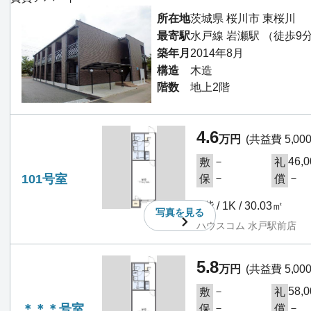
所在地
茨城県 桜川市 東桜川
最寄駅
水戸線 岩瀬駅 （徒歩9
築年月
2014年8月
構造
木造
階数
地上2階
4.6
万円
(共益費 5,00
－
46,
敷
礼
101号室
－
－
保
償
1階 / 1K / 30.03㎡
写真を
見る
ハウスコム 水戸駅前店
5.8
万円
(共益費 5,00
－
58,
敷
礼
＊＊＊号室
－
－
保
償