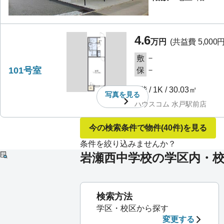
4.6
万円
(共益費
5,000
－
敷
101号室
－
保
1階
/
1K
/
30.03㎡
写真を
見る
ハウスコム 水戸駅前店
今の検索条件で物件
(40件)
を見る
条件を絞り込みませんか？
岩瀬西中学校の学区内・
検索方法
学区・校区から探す
変更する