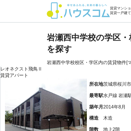
賃貸マンショ
賃貸一戸建て
岩瀬西中学校の学区・
を探す
岩瀬西中学校校区・学区内の賃貸物件[マン
レオネクスト飛鳥Ⅱ
賃貸アパート
所在地
茨城県
桜川
最寄駅
水戸線
岩瀬
築年月
2014年8月
構造
木造
階数
地上2階