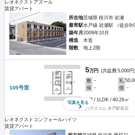
レオネクストアズール
賃貸アパート
所在地
茨城県 桜川市 岩瀬
最寄駅
水戸線 岩瀬駅 （徒歩9
築年月
2009年10月
構造
木造
階数
地上2階
5
万円
(共益費 5,000円
－
50,
敷
礼
105号室
－
－
保
償
1階 / 1LDK / 40.26㎡
写真を
見る
ハウスコム 水戸駅前店
レオネクストコンフォールハイツ
賃貸アパート