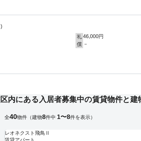
円
)
46,000円
礼
－
償
校区内にある入居者募集中の賃貸物件と建
40
8
1〜8
全
物件
（建物
件中
件を表示）
レオネクスト飛鳥Ⅱ
賃貸アパート