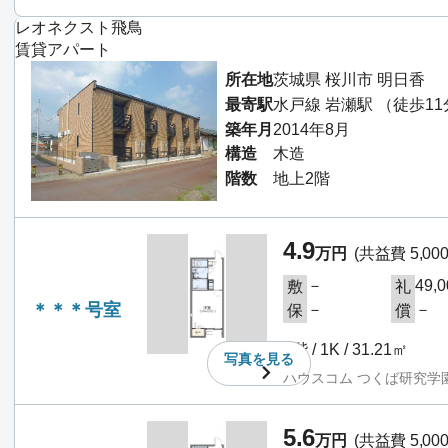
レオネクスト飛鳥
賃貸アパート
所在地
茨城県 桜川市 明日香
最寄駅
水戸線 岩瀬駅 （徒歩1
築年月
2014年8月
構造
木造
階数
地上2階
4.9
万円
(共益費 5,00
－
49,
敷
礼
＊＊＊号室
－
－
保
償
2階 / 1K / 31.21㎡
写真を
見る
ハウスコム つくば研究学
5.6
万円
(共益費 5,00