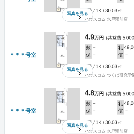
2階 / 1K / 30.03㎡
写真を
見る
ハウスコム 水戸駅前店
4.9
万円
(共益費 5,00
－
49,
敷
礼
＊＊＊号室
－
－
保
償
2階 / 1K / 30.03㎡
写真を
見る
ハウスコム つくば研究学
4.8
万円
(共益費 5,00
－
48,
敷
礼
＊＊＊号室
－
－
保
償
2階 / 1K / 30.03㎡
写真を
見る
ハウスコム 水戸駅前店