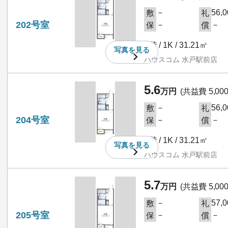
－
56,
敷
礼
202号室
－
－
保
償
2階 / 1K / 31.21㎡
写真を
見る
ハウスコム 水戸駅前店
5.6
万円
(共益費 5,00
－
56,
敷
礼
204号室
－
－
保
償
2階 / 1K / 31.21㎡
写真を
見る
ハウスコム 水戸駅前店
5.7
万円
(共益費 5,00
－
57,
敷
礼
205号室
－
－
保
償