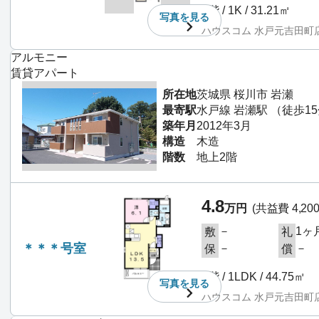
2階 / 1K / 31.21㎡
写真を
見る
ハウスコム 水戸元吉田町
アルモニー
賃貸アパート
所在地
茨城県 桜川市 岩瀬
最寄駅
水戸線 岩瀬駅 （徒歩1
築年月
2012年3月
構造
木造
階数
地上2階
4.8
万円
(共益費 4,20
－
1ヶ
敷
礼
＊＊＊号室
－
－
保
償
1階 / 1LDK / 44.75㎡
写真を
見る
ハウスコム 水戸元吉田町