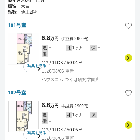
築年月
2026年11月
構造
木造
階数
地上2階
101号室
6.8
万円
(共益費 2,900円)
－
1ヶ月
－
敷
礼
保
－
償
1階 / 1LDK / 50.01㎡
写真を
見る
2026/08/06
更新
ハウスコム つくば研究学園店
102号室
6.6
万円
(共益費 2,900円)
－
1ヶ月
－
敷
礼
保
－
償
1階 / 1LDK / 50.05㎡
写真を
見る
2026/08/06
更新