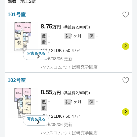
階数
地上2階
101号室
8.75
万円
(共益費 2,900円)
－
1ヶ月
－
敷
礼
保
－
償
1階 / 2LDK / 50.47㎡
写真を
見る
2026/08/06
更新
ハウスコム つくば研究学園店
102号室
8.55
万円
(共益費 2,900円)
－
1ヶ月
－
敷
礼
保
－
償
1階 / 2LDK / 50.47㎡
写真を
見る
2026/08/06
更新
ハウスコム つくば研究学園店