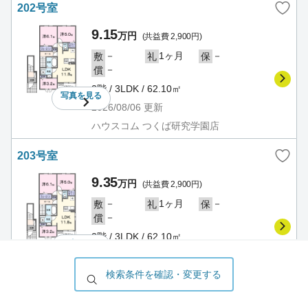
202号室
9.15
万円
(共益費 2,900円)
－
1ヶ月
－
敷
礼
保
－
償
2階 / 3LDK / 62.10㎡
写真を
見る
2026/08/06
更新
ハウスコム つくば研究学園店
203号室
9.35
万円
(共益費 2,900円)
－
1ヶ月
－
敷
礼
保
－
償
2階 / 3LDK / 62.10㎡
写真を
見る
2026/08/06
更新
ハウスコム つくば研究学園店
検索条件を確認・変更する
Ａｘｉｓ２６
賃貸アパート