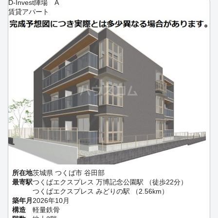
D-Invest陣場 A
賃貸アパート
所在地
茨城県 つくば市 谷田部
最寄駅
つくばエクスプレス 万博記念公園駅 （徒歩22分）
つくばエクスプレス みどりの駅 （2.56km）
築年月
2026年10月
構造
軽量鉄骨