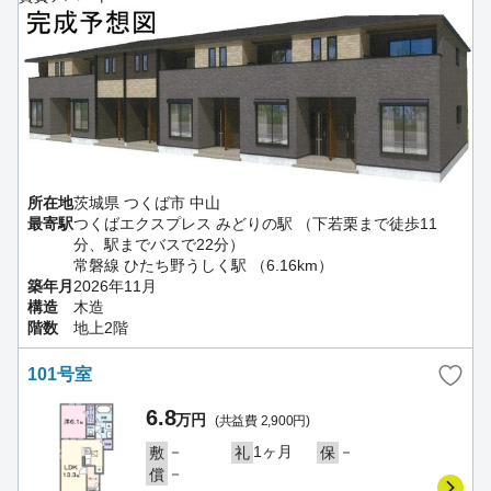
所在地
茨城県 つくば市 中山
最寄駅
つくばエクスプレス みどりの駅 （下若栗まで徒歩11
分、駅までバスで22分）
常磐線 ひたち野うしく駅 （6.16km）
築年月
2026年11月
構造
木造
階数
地上2階
101号室
6.8
万円
(共益費 2,900円)
－
1ヶ月
－
敷
礼
保
－
償