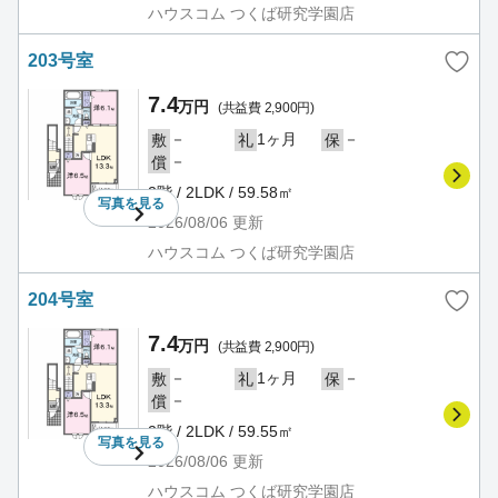
ハウスコム つくば研究学園店
203号室
7.4
万円
(共益費 2,900円)
－
1ヶ月
－
敷
礼
保
－
償
2階 / 2LDK / 59.58㎡
写真を
見る
2026/08/06
更新
ハウスコム つくば研究学園店
204号室
7.4
万円
(共益費 2,900円)
－
1ヶ月
－
敷
礼
保
－
償
2階 / 2LDK / 59.55㎡
写真を
見る
2026/08/06
更新
ハウスコム つくば研究学園店