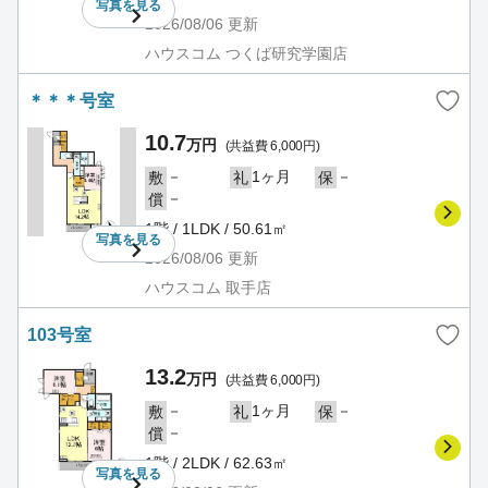
写真を
見る
2026/08/06
更新
ハウスコム つくば研究学園店
＊＊＊号室
10.7
万円
(共益費 6,000円)
－
1ヶ月
－
敷
礼
保
－
償
1階 / 1LDK / 50.61㎡
写真を
見る
2026/08/06
更新
ハウスコム 取手店
103号室
13.2
万円
(共益費 6,000円)
－
1ヶ月
－
敷
礼
保
－
償
1階 / 2LDK / 62.63㎡
写真を
見る