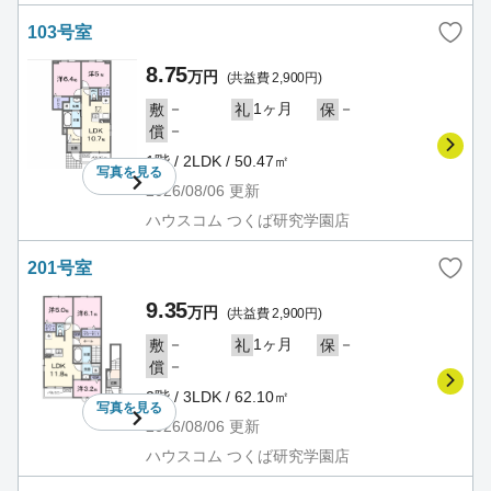
103号室
8.75
万円
(共益費 2,900円)
－
1ヶ月
－
敷
礼
保
－
償
1階 / 2LDK / 50.47㎡
写真を
見る
2026/08/06
更新
ハウスコム つくば研究学園店
201号室
9.35
万円
(共益費 2,900円)
－
1ヶ月
－
敷
礼
保
－
償
2階 / 3LDK / 62.10㎡
写真を
見る
2026/08/06
更新
ハウスコム つくば研究学園店