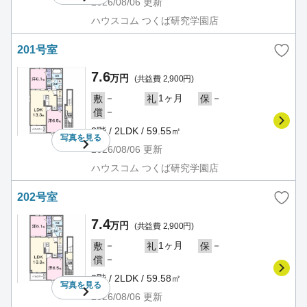
2026/08/06
更新
ハウスコム つくば研究学園店
201号室
7.6
万円
(共益費 2,900円)
－
1ヶ月
－
敷
礼
保
－
償
2階 / 2LDK / 59.55㎡
写真を
見る
2026/08/06
更新
ハウスコム つくば研究学園店
202号室
7.4
万円
(共益費 2,900円)
－
1ヶ月
－
敷
礼
保
－
償
2階 / 2LDK / 59.58㎡
写真を
見る
2026/08/06
更新