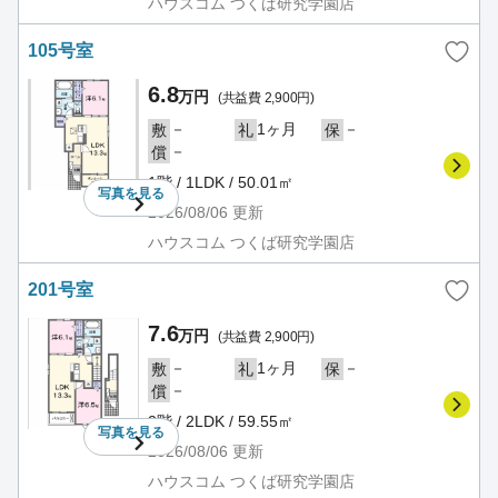
ハウスコム つくば研究学園店
105号室
6.8
万円
(共益費 2,900円)
－
1ヶ月
－
敷
礼
保
－
償
1階 / 1LDK / 50.01㎡
写真を
見る
2026/08/06
更新
ハウスコム つくば研究学園店
201号室
7.6
万円
(共益費 2,900円)
－
1ヶ月
－
敷
礼
保
－
償
2階 / 2LDK / 59.55㎡
写真を
見る
2026/08/06
更新
ハウスコム つくば研究学園店