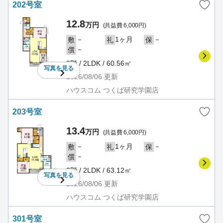
202号室
12.8
万円
(共益費 6,000円)
－
1ヶ月
－
敷
礼
保
－
償
2階 / 2LDK / 60.56㎡
写真を
見る
2026/08/06
更新
ハウスコム つくば研究学園店
203号室
13.4
万円
(共益費 6,000円)
－
1ヶ月
－
敷
礼
保
－
償
2階 / 2LDK / 63.12㎡
写真を
見る
2026/08/06
更新
ハウスコム つくば研究学園店
301号室