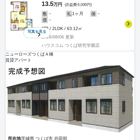
13.5
万円
(共益費 6,000円)
－
1ヶ月
－
敷
礼
保
－
償
3階 / 2LDK / 63.12㎡
写真を
見る
2026/08/06
更新
ハウスコム つくば研究学園店
ニューローズつくばＡ棟
賃貸アパート
所在地
茨城県 つくば市 谷田部