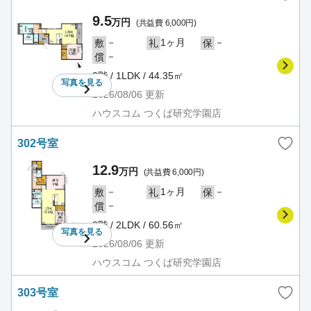
9.5
万円
(共益費 6,000円)
－
1ヶ月
－
敷
礼
保
－
償
3階 / 1LDK / 44.35㎡
写真を
見る
2026/08/06
更新
ハウスコム つくば研究学園店
302号室
12.9
万円
(共益費 6,000円)
－
1ヶ月
－
敷
礼
保
－
償
3階 / 2LDK / 60.56㎡
写真を
見る
2026/08/06
更新
ハウスコム つくば研究学園店
303号室