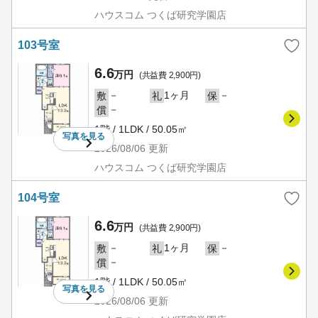
ハウスコム つくば研究学園店
103号室
6.6
万円
(共益費 2,900円)
－
1ヶ月
－
敷
礼
保
－
償
1階 / 1LDK / 50.05㎡
写真を
見る
2026/08/06
更新
ハウスコム つくば研究学園店
104号室
6.6
万円
(共益費 2,900円)
－
1ヶ月
－
敷
礼
保
－
償
1階 / 1LDK / 50.05㎡
写真を
見る
2026/08/06
更新