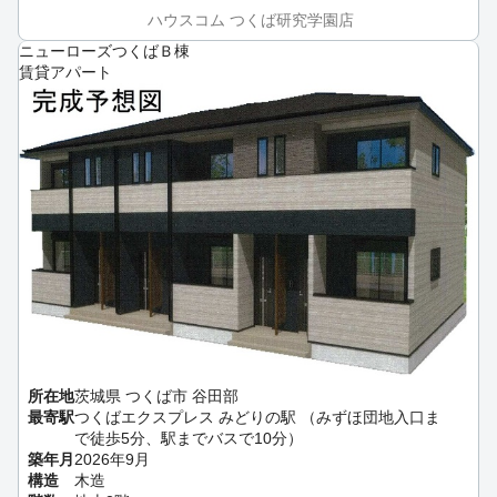
ハウスコム つくば研究学園店
ニューローズつくばＢ棟
賃貸アパート
所在地
茨城県 つくば市 谷田部
最寄駅
つくばエクスプレス みどりの駅 （みずほ団地入口ま
で徒歩5分、駅までバスで10分）
築年月
2026年9月
構造
木造