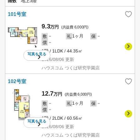
階数
地上3階
101号室
9.3
万円
(共益費 6,000円)
－
1ヶ月
－
敷
礼
保
－
償
1階 / 1LDK / 44.35㎡
写真を
見る
2026/08/06
更新
ハウスコム つくば研究学園店
102号室
12.7
万円
(共益費 6,000円)
－
1ヶ月
－
敷
礼
保
－
償
1階 / 2LDK / 60.56㎡
写真を
見る
2026/08/06
更新
ハウスコム つくば研究学園店