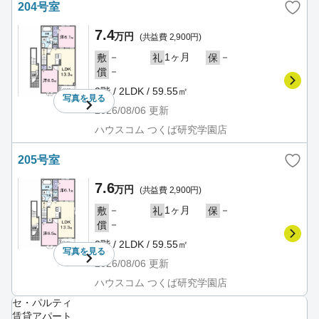
204号室
7.4
万円
(共益費 2,900円)
－
1ヶ月
－
敷
礼
保
－
償
2階 / 2LDK / 59.55㎡
写真を
見る
2026/08/06
更新
ハウスコム つくば研究学園店
205号室
7.6
万円
(共益費 2,900円)
－
1ヶ月
－
敷
礼
保
－
償
2階 / 2LDK / 59.55㎡
写真を
見る
2026/08/06
更新
ハウスコム つくば研究学園店
セ・パルティ
賃貸アパート