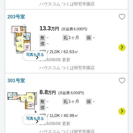
ハウスコム つくば研究学園店
203号室
13.3
万円
(共益費 6,000円)
－
1ヶ月
－
敷
礼
保
－
償
2階 / 2LDK / 62.63㎡
写真を
見る
2026/08/06
更新
ハウスコム つくば研究学園店
301号室
8.8
万円
(共益費 6,000円)
－
1ヶ月
－
敷
礼
保
－
償
3階 / 1LDK / 40.98㎡
写真を
見る
2026/08/06
更新
ハウスコム つくば研究学園店