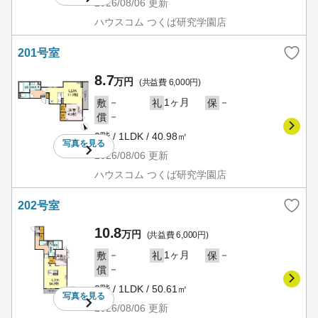
2026/08/06
更新
ハウスコム つくば研究学園店
201号室
8.7
万円
(共益費 6,000円)
－
1ヶ月
－
敷
礼
保
－
償
2階 / 1LDK / 40.98㎡
写真を
見る
2026/08/06
更新
ハウスコム つくば研究学園店
202号室
10.8
万円
(共益費 6,000円)
－
1ヶ月
－
敷
礼
保
－
償
2階 / 1LDK / 50.61㎡
写真を
見る
2026/08/06
更新