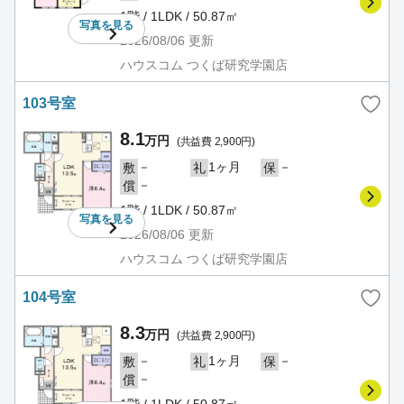
1階 / 1LDK / 50.87㎡
写真を
見る
2026/08/06
更新
ハウスコム つくば研究学園店
103号室
8.1
万円
(共益費 2,900円)
－
1ヶ月
－
敷
礼
保
－
償
1階 / 1LDK / 50.87㎡
写真を
見る
2026/08/06
更新
ハウスコム つくば研究学園店
104号室
8.3
万円
(共益費 2,900円)
－
1ヶ月
－
敷
礼
保
－
償
1階 / 1LDK / 50.87㎡