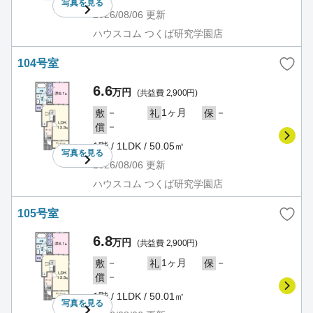
写真を
見る
2026/08/06
更新
ハウスコム つくば研究学園店
104号室
6.6
万円
(共益費 2,900円)
－
1ヶ月
－
敷
礼
保
－
償
1階 / 1LDK / 50.05㎡
写真を
見る
2026/08/06
更新
ハウスコム つくば研究学園店
105号室
6.8
万円
(共益費 2,900円)
－
1ヶ月
－
敷
礼
保
－
償
1階 / 1LDK / 50.01㎡
写真を
見る