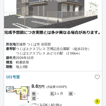
所在地
茨城県 つくば市 谷田部
最寄駅
つくばエクスプレス 万博記念公園駅 （徒歩22分）
つくばエクスプレス みどりの駅 （2.56km）
築年月
2026年10月
構造
軽量鉄骨
階数
地上3階
101号室
8.6
万円
(共益費 6,000円)
－
1ヶ月
－
敷
礼
保
－
償
1階 / 1LDK / 40.98㎡