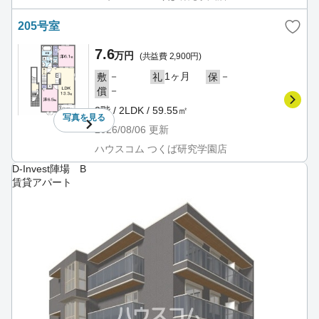
205号室
7.6
万円
(共益費 2,900円)
－
1ヶ月
－
敷
礼
保
－
償
2階 / 2LDK / 59.55㎡
写真を
見る
2026/08/06
更新
ハウスコム つくば研究学園店
D-Invest陣場 B
賃貸アパート