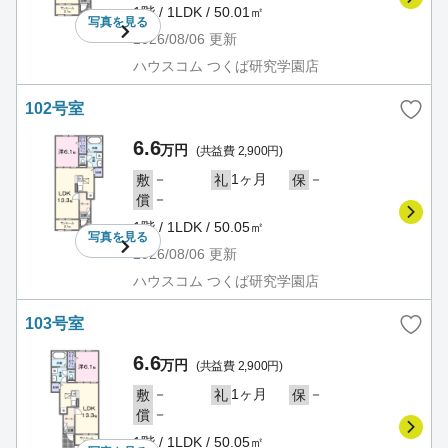
1階 / 1LDK / 50.01㎡
写真を
見る
2026/08/06
更新
ハウスコム つくば研究学園店
102号室
6.6
万円
(共益費 2,900円)
－
1ヶ月
－
敷
礼
保
－
償
1階 / 1LDK / 50.05㎡
写真を
見る
2026/08/06
更新
ハウスコム つくば研究学園店
103号室
6.6
万円
(共益費 2,900円)
－
1ヶ月
－
敷
礼
保
－
償
1階 / 1LDK / 50.05㎡