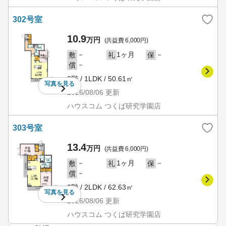
302号室
10.9
万円
(共益費 6,000円)
－
1ヶ月
－
敷
礼
保
－
償
3階 / 1LDK / 50.61㎡
写真を
見る
2026/08/06
更新
ハウスコム つくば研究学園店
303号室
13.4
万円
(共益費 6,000円)
－
1ヶ月
－
敷
礼
保
－
償
3階 / 2LDK / 62.63㎡
写真を
見る
2026/08/06
更新
ハウスコム つくば研究学園店