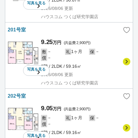
写真を
見る
2026/08/06
更新
ハウスコム つくば研究学園店
201号室
9.25
万円
(共益費 2,900円)
－
1ヶ月
－
敷
礼
保
－
償
2階 / 2LDK / 59.16㎡
写真を
見る
2026/08/06
更新
ハウスコム つくば研究学園店
202号室
9.05
万円
(共益費 2,900円)
－
1ヶ月
－
敷
礼
保
－
償
2階 / 2LDK / 59.16㎡
写真を
見る