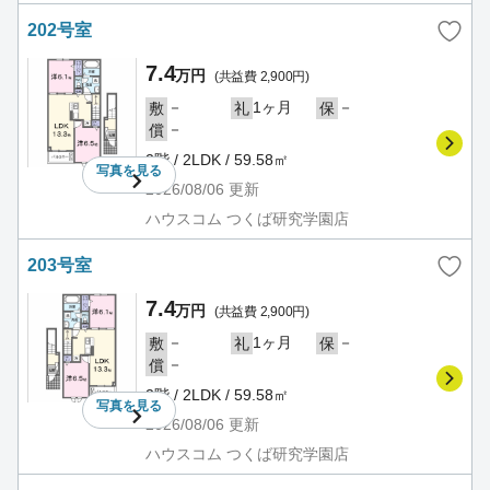
202号室
7.4
万円
(共益費 2,900円)
－
1ヶ月
－
敷
礼
保
－
償
2階 / 2LDK / 59.58㎡
写真を
見る
2026/08/06
更新
ハウスコム つくば研究学園店
203号室
7.4
万円
(共益費 2,900円)
－
1ヶ月
－
敷
礼
保
－
償
2階 / 2LDK / 59.58㎡
写真を
見る
2026/08/06
更新
ハウスコム つくば研究学園店