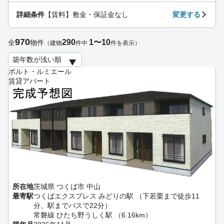
詳細条件
【賃料】敷金・保証金なし
変更する
970
290
1〜10
全
物件
（建物
件中
件を表示）
ポルト・ルミエール
賃貸アパート
所在地
茨城県 つくば市 中山
最寄駅
つくばエクスプレス みどりの駅 （下若栗まで徒歩11
分、駅までバスで22分）
常磐線 ひたち野うしく駅 （6.16km）