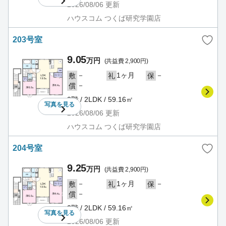
2026/08/06
更新
ハウスコム つくば研究学園店
203号室
9.05
万円
(共益費 2,900円)
－
1ヶ月
－
敷
礼
保
－
償
2階 / 2LDK / 59.16㎡
写真を
見る
2026/08/06
更新
ハウスコム つくば研究学園店
204号室
9.25
万円
(共益費 2,900円)
－
1ヶ月
－
敷
礼
保
－
償
2階 / 2LDK / 59.16㎡
写真を
見る
2026/08/06
更新