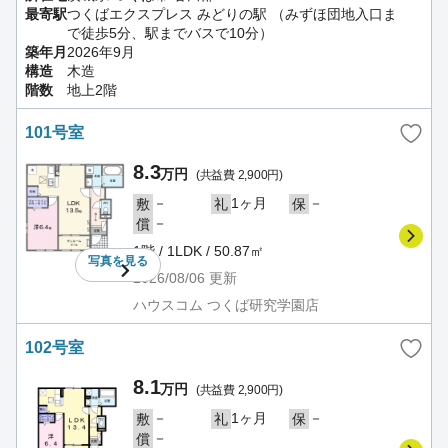
最寄駅
つくばエクスプレス みどりの駅 （みずほ団地入口ま
で徒歩5分、駅までバスで10分）
築年月
2026年9月
構造
木造
階数
地上2階
101号室
8.3
万円
(共益費 2,900円)
－
1ヶ月
－
敷
礼
保
－
償
1階 / 1LDK / 50.87㎡
写真を
見る
2026/08/06
更新
ハウスコム つくば研究学園店
102号室
8.1
万円
(共益費 2,900円)
－
1ヶ月
－
敷
礼
保
－
償