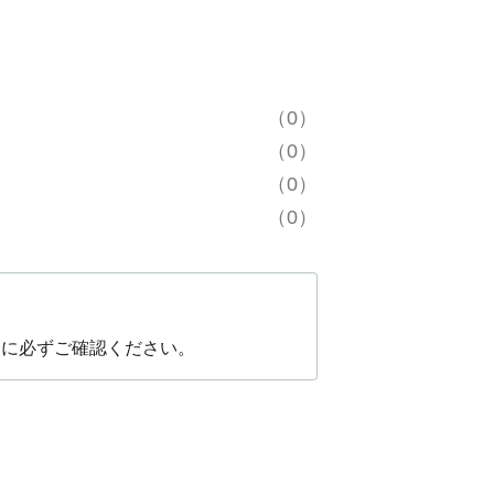
（0）
（0）
（0）
（0）
会に必ずご確認ください。