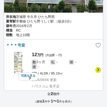
所在地
茨城県 牛久市 ひたち野西
最寄駅
常磐線 ひたち野うしく駅 （徒歩2分）
築年月
2016年2月
構造
RC
階数
地上10階
＊＊＊号室
12
万円
(共益費 －円)
2ヶ月
－
－
敷
礼
保
－
償
8階 / 4LDK / 85.19㎡
写真を
見る
2026/08/06
更新
ハウスコム 取手店
2
全
物件
1
1〜1
（建物
件中
件を表示）