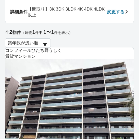
【間取り】3K 3DK 3LDK 4K 4DK 4LDK
詳細条件
変更する
以上
2
1
1〜1
全
物件
（建物
件中
件を表示）
コンフィールひたち野うしく
賃貸マンション