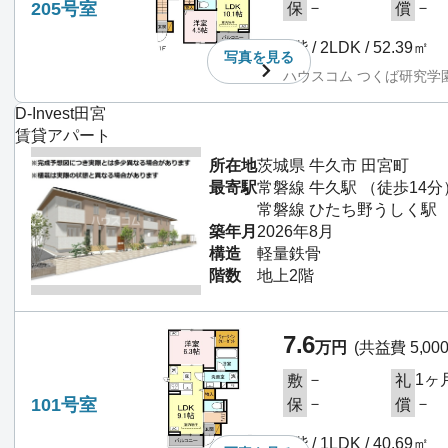
205号室
－
－
保
償
2階 / 2LDK / 52.39㎡
写真を
見る
ハウスコム つくば研究学
D-Invest田宮
賃貸アパート
所在地
茨城県 牛久市 田宮町
最寄駅
常磐線 牛久駅 （徒歩14分
常磐線 ひたち野うしく駅 （
築年月
2026年8月
構造
軽量鉄骨
階数
地上2階
7.6
万円
(共益費 5,00
－
1ヶ
敷
礼
101号室
－
－
保
償
1階 / 1LDK / 40.69㎡