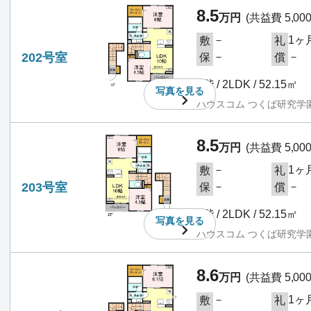
8.5
万円
(共益費 5,00
－
1ヶ
敷
礼
202号室
－
－
保
償
2階 / 2LDK / 52.15㎡
写真を
見る
ハウスコム つくば研究学
8.5
万円
(共益費 5,00
－
1ヶ
敷
礼
203号室
－
－
保
償
2階 / 2LDK / 52.15㎡
写真を
見る
ハウスコム つくば研究学
8.6
万円
(共益費 5,00
－
1ヶ
敷
礼