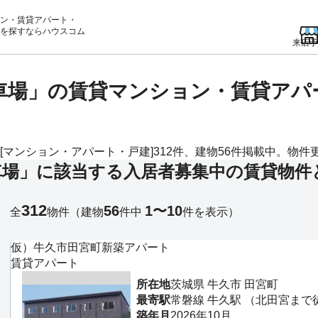
ン・賃貸アパート・
を
探すならハウスコム
来店予
駐車場」の賃貸マンション・賃貸ア
ンション・アパート・戸建]312件、建物56件掲載中。物件更新
車場」に該当する入居者募集中の賃貸物件
312
56
1〜10
全
物件
（建物
件中
件を表示）
仮）牛久市田宮町新築アパート
賃貸アパート
所在地
茨城県 牛久市 田宮町
最寄駅
常磐線 牛久駅 （北田宮まで
築年月
2026年10月