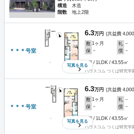
構造
木造
階数
地上2階
6.3
万円
(共益費 4,00
1ヶ月
－
敷
礼
＊＊＊号室
－
－
保
償
2階 / 1LDK / 43.55㎡
写真を
見る
ハウスコム つくば研究学
6.3
万円
(共益費 4,00
1ヶ月
－
敷
礼
＊＊＊号室
－
－
保
償
2階 / 1LDK / 43.55㎡
写真を
見る
ハウスコム つくば研究学