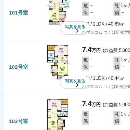
－
1ヶ
敷
礼
101号室
－
－
保
償
1階 / 1LDK / 40.69㎡
写真を
見る
ハウスコム つくば研究学
7.4
万円
(共益費 5,00
－
1ヶ
敷
礼
102号室
－
－
保
償
1階 / 1LDK / 40.44㎡
写真を
見る
ハウスコム つくば研究学
7.4
万円
(共益費 5,00
－
1ヶ
敷
礼
103号室
－
－
保
償