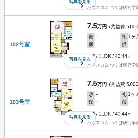
写真を
見る
ハウスコム つくば研究学
7.5
万円
(共益費 5,00
－
1ヶ
敷
礼
102号室
－
－
保
償
1階 / 1LDK / 40.44㎡
写真を
見る
ハウスコム つくば研究学
7.5
万円
(共益費 5,00
－
1ヶ
敷
礼
103号室
－
－
保
償
1階 / 1LDK / 40.44㎡
写真を
見る
ハウスコム つくば研究学