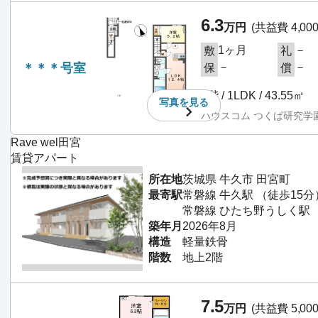
6.3
万円
(共益費 4,00
1ヶ月
－
敷
礼
＊＊＊号室
－
－
保
償
2階 / 1LDK / 43.55㎡
写真を
見る
ハウスコム つくば研究学
Rave wel田宮
賃貸アパート
所在地
茨城県 牛久市 田宮町
最寄駅
常磐線 牛久駅 （徒歩15分
常磐線 ひたち野うしく駅 （
築年月
2026年8月
構造
軽量鉄骨
階数
地上2階
7.5
万円
(共益費 5,00