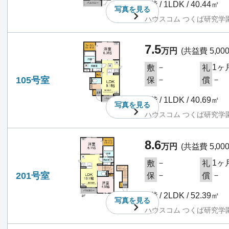
1階 / 1LDK / 40.44㎡
写真を
見る
ハウスコム つくば研究学
7.5
万円
(共益費 5,00
－
1ヶ
敷
礼
105号室
－
－
保
償
1階 / 1LDK / 40.69㎡
写真を
見る
ハウスコム つくば研究学
8.6
万円
(共益費 5,00
－
1ヶ
敷
礼
201号室
－
－
保
償
2階 / 2LDK / 52.39㎡
写真を
見る
ハウスコム つくば研究学