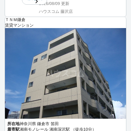
2026/08/09
更新
ハウスコム 藤沢店
ＴＮＭ鎌倉
賃貸マンション
所在地
神奈川県 鎌倉市 笛田
最寄駅
湘南モノレール 湘南深沢駅 （徒歩10分）