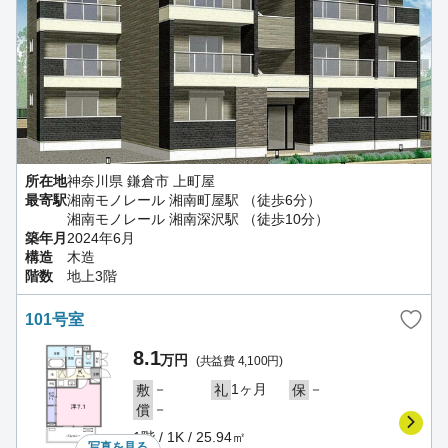
所在地
神奈川県 鎌倉市 上町屋
最寄駅
湘南モノレール 湘南町屋駅 （徒歩6分）
湘南モノレール 湘南深沢駅 （徒歩10分）
築年月
2024年6月
構造
木造
階数
地上3階
101号室
8.1
万円
(共益費 4,100円)
－
1ヶ月
－
敷
礼
保
－
償
1階 / 1K / 25.94㎡
写真を
見る