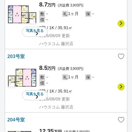
8.7
万円
(共益費 3,900円)
－
1ヶ月
－
敷
礼
保
－
償
2階 / 1K / 35.91㎡
写真を
見る
2026/08/09
更新
ハウスコム 藤沢店
203号室
8.5
万円
(共益費 3,900円)
－
1ヶ月
－
敷
礼
保
－
償
2階 / 1K / 35.91㎡
写真を
見る
2026/08/09
更新
ハウスコム 藤沢店
204号室
12.35
万円