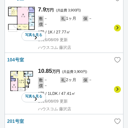
7.9
万円
(共益費 3,900円)
－
1ヶ月
－
敷
礼
保
－
償
1階 / 1K / 27.77㎡
写真を
見る
2026/08/09
更新
ハウスコム 藤沢店
104号室
10.85
万円
(共益費 3,900円)
－
2ヶ月
－
敷
礼
保
－
償
1階 / 1LDK / 47.41㎡
写真を
見る
2026/08/09
更新
ハウスコム 藤沢店
201号室