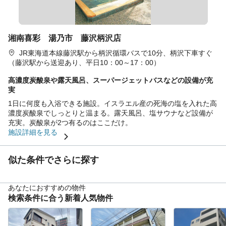
湘南喜彩 湯乃市 藤沢柄沢店
JR東海道本線藤沢駅から柄沢循環バスで10分、柄沢下車すぐ
（藤沢駅から送迎あり、平日10：00～17：00）
高濃度炭酸泉や露天風呂、スーパージェットバスなどの設備が充
実
1日に何度も入浴できる施設。イスラエル産の死海の塩を入れた高
濃度炭酸泉でしっとりと温まる。露天風呂、塩サウナなど設備が
充実。炭酸泉が2つ有るのはここだけ。
施設詳細を見る
似た条件でさらに探す
あなたにおすすめの物件
検索条件に合う新着人気物件