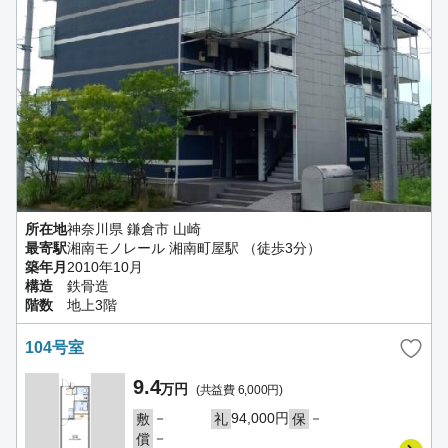
所在地
神奈川県 鎌倉市 山崎
最寄駅
湘南モノレール 湘南町屋駅 （徒歩3分）
築年月
2010年10月
構造
鉄骨造
階数
地上3階
104号室
9.4
万円
(共益費 6,000円)
－
94,000円
－
敷
礼
保
－
償