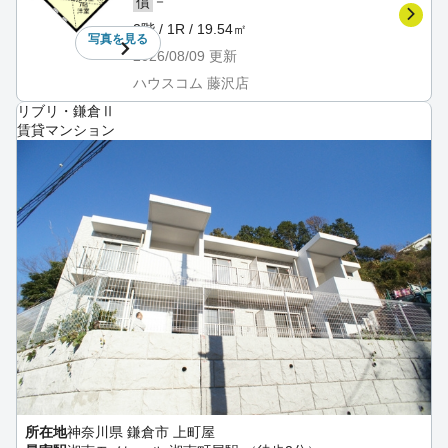
－
償
2階 / 1R / 19.54㎡
写真を
見る
2026/08/09
更新
ハウスコム 藤沢店
リブリ・鎌倉Ⅱ
賃貸マンション
所在地
神奈川県 鎌倉市 上町屋