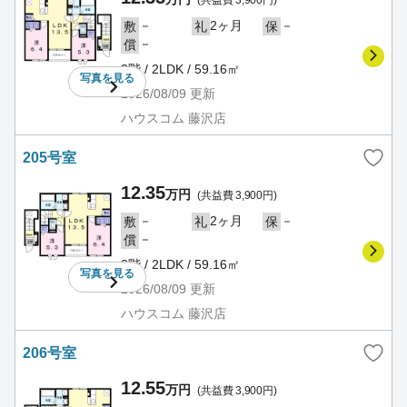
(共益費 3,900円)
－
2ヶ月
－
敷
礼
保
－
償
2階 / 2LDK / 59.16㎡
写真を
見る
2026/08/09
更新
ハウスコム 藤沢店
205号室
12.35
万円
(共益費 3,900円)
－
2ヶ月
－
敷
礼
保
－
償
2階 / 2LDK / 59.16㎡
写真を
見る
2026/08/09
更新
ハウスコム 藤沢店
206号室
12.55
万円
(共益費 3,900円)