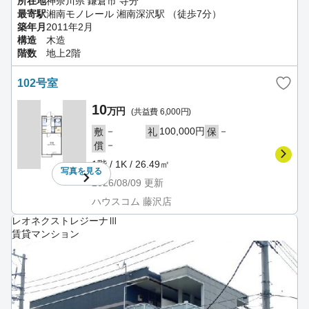
所在地
神奈川県 鎌倉市 寺分
最寄駅
湘南モノレール 湘南深沢駅 （徒歩7分）
築年月
2011年2月
構造
木造
階数
地上2階
102号室
10
万円
(共益費 6,000円)
－
100,000円
－
敷
礼
保
－
償
1階 / 1K / 26.49㎡
写真を
見る
2026/08/09
更新
ハウスコム 藤沢店
レオネクストレジーナⅢ
賃貸マンション