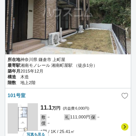
所在地
神奈川県 鎌倉市 上町屋
最寄駅
湘南モノレール 湘南町屋駅 （徒歩1分）
築年月
2015年12月
構造
木造
階数
地上2階
101号室
11.1
万円
(共益費 6,000円)
－
111,000円
－
敷
礼
保
－
償
1階 / 1K / 25.41㎡
写真を
見る