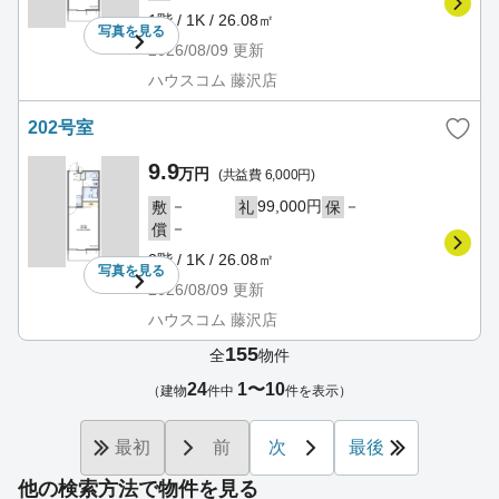
1階 / 1K / 26.08㎡
写真を
見る
2026/08/09
更新
ハウスコム 藤沢店
202号室
9.9
万円
(共益費 6,000円)
－
99,000円
－
敷
礼
保
－
償
2階 / 1K / 26.08㎡
写真を
見る
2026/08/09
更新
ハウスコム 藤沢店
155
全
物件
24
1〜10
（建物
件中
件を表示）
最初
前
次
最後
他の検索方法で物件を見る