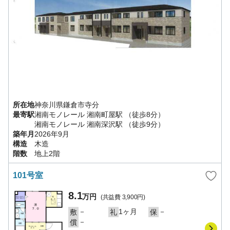
所在地
神奈川県
鎌倉市
寺分
最寄駅
湘南モノレール
湘南町屋駅
（徒歩8分）
湘南モノレール
湘南深沢駅
（徒歩9分）
築年月
2026年9月
構造
木造
階数
地上2階
101号室
8.1
万円
(共益費
3,900円
)
－
1ヶ月
－
敷
礼
保
－
償