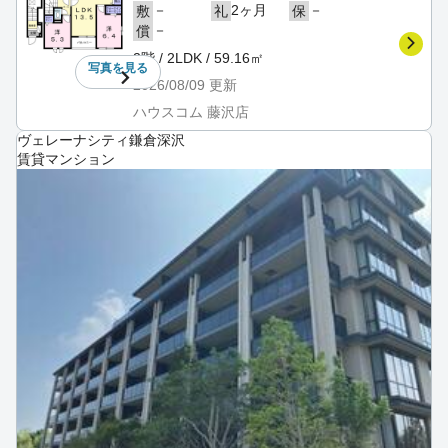
－
2ヶ月
－
敷
礼
保
－
償
2階 / 2LDK / 59.16㎡
写真を
見る
2026/08/09
更新
ハウスコム 藤沢店
ヴェレーナシティ鎌倉深沢
賃貸マンション