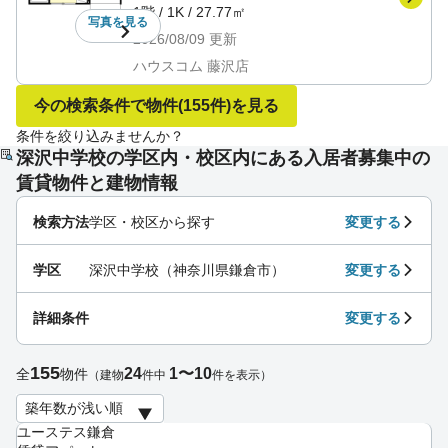
1階
/
1K
/
27.77㎡
写真を
見る
2026/08/09
更新
ハウスコム 藤沢店
今の検索条件で物件
(155件)
を見る
条件を絞り込みませんか？
深沢中学校の学区内・校区内にある入居者募集中の
賃貸物件と建物情報
検索方法
学区・校区から探す
変更する
学区
深沢中学校（神奈川県鎌倉市）
変更する
詳細条件
変更する
155
24
1〜10
全
物件
（建物
件中
件を表示）
ユーステス鎌倉