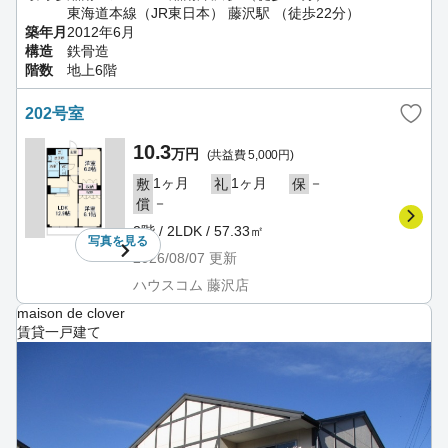
東海道本線（JR東日本） 藤沢駅 （徒歩22分）
築年月
2012年6月
構造
鉄骨造
階数
地上6階
202号室
10.3
万円
(共益費 5,000円)
1ヶ月
1ヶ月
－
敷
礼
保
－
償
2階 / 2LDK / 57.33㎡
写真を
見る
2026/08/07
更新
ハウスコム 藤沢店
maison de clover
賃貸一戸建て