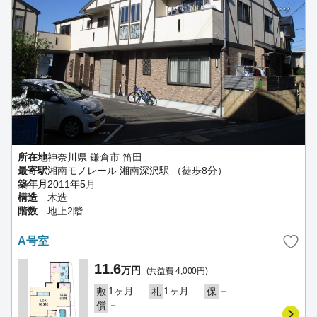
所在地
神奈川県 鎌倉市 笛田
最寄駅
湘南モノレール 湘南深沢駅 （徒歩8分）
築年月
2011年5月
構造
木造
階数
地上2階
A号室
11.6
万円
(共益費 4,000円)
1ヶ月
1ヶ月
－
敷
礼
保
－
償