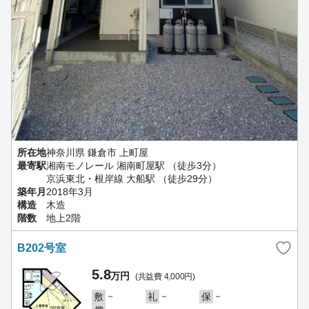
所在地
神奈川県 鎌倉市 上町屋
最寄駅
湘南モノレール 湘南町屋駅 （徒歩3分）
京浜東北・根岸線 大船駅 （徒歩29分）
築年月
2018年3月
構造
木造
階数
地上2階
B202号室
5.8
万円
(共益費 4,000円)
－
－
－
敷
礼
保