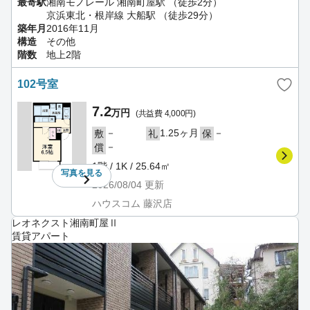
最寄駅
湘南モノレール 湘南町屋駅 （徒歩2分）
京浜東北・根岸線 大船駅 （徒歩29分）
築年月
2016年11月
構造
その他
階数
地上2階
102号室
7.2
万円
(共益費 4,000円)
－
1.25ヶ月
－
敷
礼
保
－
償
1階 / 1K / 25.64㎡
写真を
見る
2026/08/04
更新
ハウスコム 藤沢店
レオネクスト湘南町屋Ⅱ
賃貸アパート