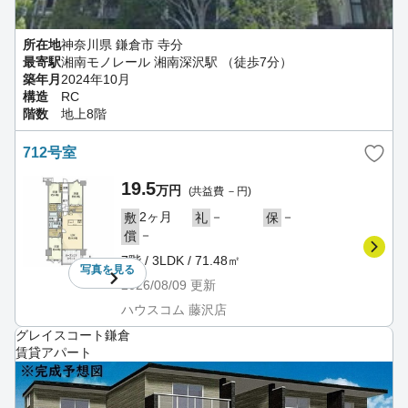
所在地
神奈川県 鎌倉市 寺分
最寄駅
湘南モノレール 湘南深沢駅 （徒歩7分）
築年月
2024年10月
構造
RC
階数
地上8階
712号室
19.5
万円
(共益費 －円)
2ヶ月
－
－
敷
礼
保
－
償
7階 / 3LDK / 71.48㎡
写真を
見る
2026/08/09
更新
ハウスコム 藤沢店
グレイスコート鎌倉
賃貸アパート