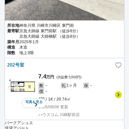
所在地
神奈川県 川崎市川崎区 東門前
最寄駅
京急大師線 東門前駅 （徒歩8分）
京急大師線 大師橋駅 （徒歩8分）
築年月
2025年1月
構造
木造
階数
地上3階
202号室
7.4
万円
(共益費 5,000円)
－
1ヶ月
－
敷
礼
保
－
償
2階 / 1K / 20.74㎡
写真を
見る
2026/08/08
更新
ハウスコム 川崎駅前店
パークアシュエ
賃貸アパート