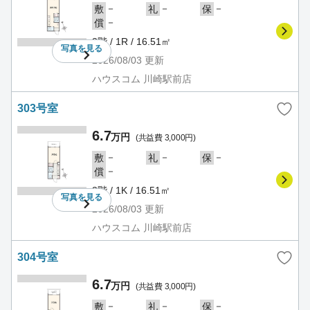
－
－
－
敷
礼
保
－
償
3階 / 1R / 16.51㎡
写真を
見る
2026/08/03
更新
ハウスコム 川崎駅前店
303号室
6.7
万円
(共益費 3,000円)
－
－
－
敷
礼
保
－
償
3階 / 1K / 16.51㎡
写真を
見る
2026/08/03
更新
ハウスコム 川崎駅前店
304号室
6.7
万円
(共益費 3,000円)
－
－
－
敷
礼
保