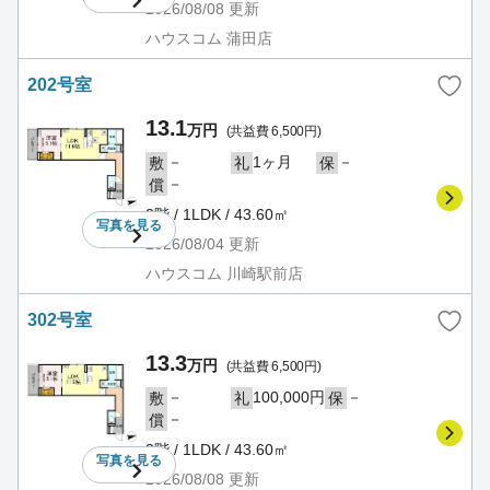
2026/08/08
更新
ハウスコム 蒲田店
202号室
13.1
万円
(共益費 6,500円)
－
1ヶ月
－
敷
礼
保
－
償
2階 / 1LDK / 43.60㎡
写真を
見る
2026/08/04
更新
ハウスコム 川崎駅前店
302号室
13.3
万円
(共益費 6,500円)
－
100,000円
－
敷
礼
保
－
償
3階 / 1LDK / 43.60㎡
写真を
見る
2026/08/08
更新