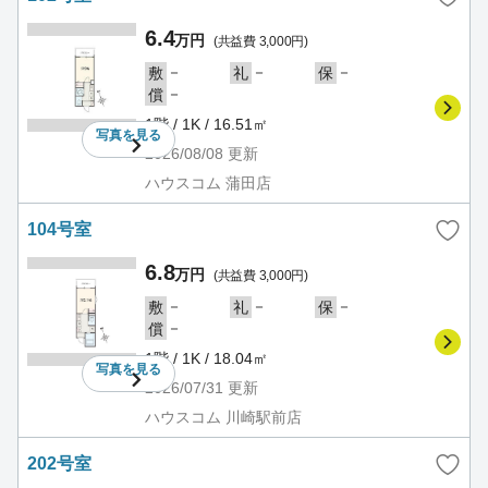
6.4
万円
(共益費 3,000円)
－
－
－
敷
礼
保
－
償
1階 / 1K / 16.51㎡
写真を
見る
2026/08/08
更新
ハウスコム 蒲田店
104号室
6.8
万円
(共益費 3,000円)
－
－
－
敷
礼
保
－
償
1階 / 1K / 18.04㎡
写真を
見る
2026/07/31
更新
ハウスコム 川崎駅前店
202号室