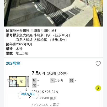
所在地
神奈川県 川崎市川崎区 殿町
最寄駅
京急大師線 小島新田駅 （徒歩10分）
京急大師線 大師橋駅 （徒歩15分）
築年月
2022年8月
構造
木造
階数
地上3階
202号室
7.5
万円
(共益費 4,000円)
－
1ヶ月
－
敷
礼
保
－
償
2階 / 1K / 23.24㎡
写真を
見る
2026/08/08
更新
ハウスコム 大森店