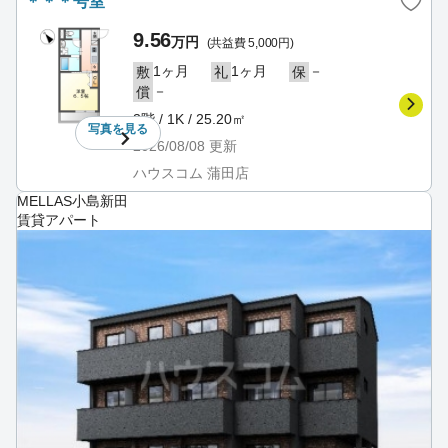
＊＊＊号室
9.56
万円
(共益費 5,000円)
1ヶ月
1ヶ月
－
敷
礼
保
－
償
3階 / 1K / 25.20㎡
写真を
見る
2026/08/08
更新
ハウスコム 蒲田店
MELLAS小島新田
賃貸アパート