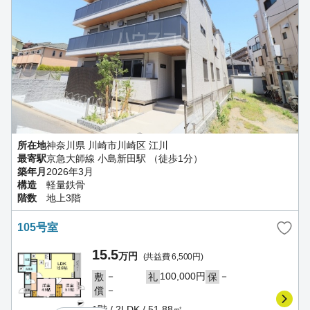
所在地
神奈川県 川崎市川崎区 江川
最寄駅
京急大師線 小島新田駅 （徒歩1分）
築年月
2026年3月
構造
軽量鉄骨
階数
地上3階
105号室
15.5
万円
(共益費 6,500円)
－
100,000円
－
敷
礼
保
－
償
1階 / 2LDK / 51.88㎡