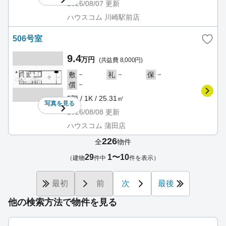
2026/08/07
更新
ハウスコム 川崎駅前店
506号室
9.4
万円
(共益費 8,000円)
－
－
－
敷
礼
保
－
償
5階 / 1K / 25.31㎡
写真を
見る
2026/08/08
更新
ハウスコム 蒲田店
226
全
物件
29
1〜10
（建物
件中
件を表示）
最初
前
次
最後
他の検索方法で物件を見る