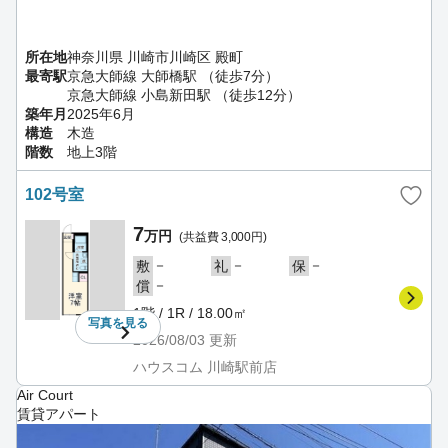
所在地
神奈川県 川崎市川崎区 殿町
最寄駅
京急大師線 大師橋駅 （徒歩7分）
京急大師線 小島新田駅 （徒歩12分）
築年月
2025年6月
構造
木造
階数
地上3階
102号室
7
万円
(共益費 3,000円)
－
－
－
敷
礼
保
－
償
1階 / 1R / 18.00㎡
写真を
見る
2026/08/03
更新
ハウスコム 川崎駅前店
Air Court
賃貸アパート