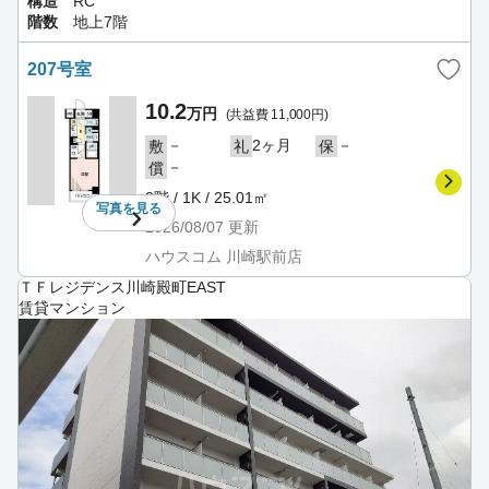
構造
RC
階数
地上7階
207号室
10.2
万円
(共益費 11,000円)
－
2ヶ月
－
敷
礼
保
－
償
2階 / 1K / 25.01㎡
写真を
見る
2026/08/07
更新
ハウスコム 川崎駅前店
ＴＦレジデンス川崎殿町EAST
賃貸マンション