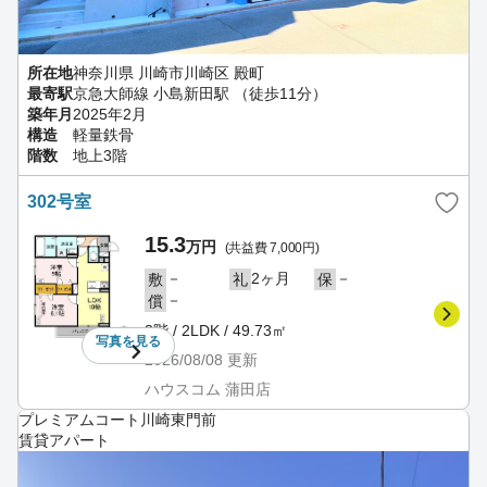
所在地
神奈川県 川崎市川崎区 殿町
最寄駅
京急大師線 小島新田駅 （徒歩11分）
築年月
2025年2月
構造
軽量鉄骨
階数
地上3階
302号室
15.3
万円
(共益費 7,000円)
－
2ヶ月
－
敷
礼
保
－
償
3階 / 2LDK / 49.73㎡
写真を
見る
2026/08/08
更新
ハウスコム 蒲田店
プレミアムコート川崎東門前
賃貸アパート