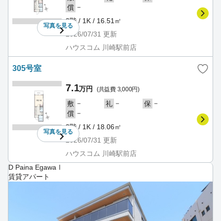
－
償
3階 / 1K / 16.51㎡
写真を
見る
2026/07/31
更新
ハウスコム 川崎駅前店
305号室
7.1
万円
(共益費 3,000円)
－
－
－
敷
礼
保
－
償
3階 / 1K / 18.06㎡
写真を
見る
2026/07/31
更新
ハウスコム 川崎駅前店
D Paina EgawaⅠ
賃貸アパート