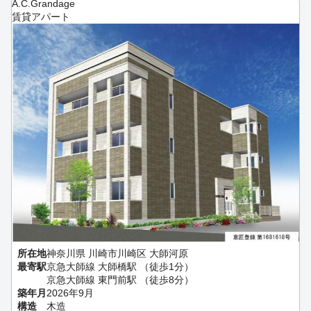
A.C.Grandage
賃貸アパート
所在地
神奈川県 川崎市川崎区 大師河原
最寄駅
京急大師線 大師橋駅 （徒歩1分）
京急大師線 東門前駅 （徒歩8分）
築年月
2026年9月
構造
木造