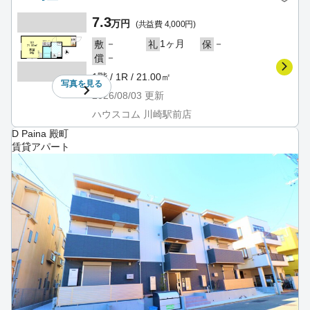
7.3
万円
(共益費 4,000円)
－
1ヶ月
－
敷
礼
保
－
償
1階 / 1R / 21.00㎡
写真を
見る
2026/08/03
更新
ハウスコム 川崎駅前店
D Paina 殿町
賃貸アパート