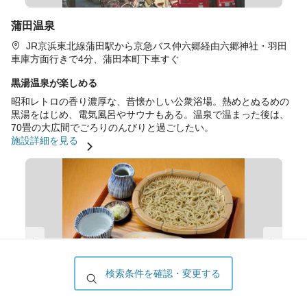
蒲田温泉
JR京浜東北線蒲田駅から京急バス仲六郷経由六郷神社・羽田
車庫方面行きで4分、蒲田本町下車すぐ
黒湯温泉が楽しめる
昭和レトロの香り濃厚な、昔懐かしい公衆浴場。熱めとぬるめの
黒湯をはじめ、電気風呂やサウナもある。温泉で温まった後は、
70畳の大広間でごろりのんびりと過ごしたい。
施設詳細を見る
検索条件を確認・変更する