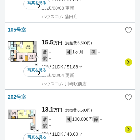
写真を
見る
2026/08/08
更新
ハウスコム 蒲田店
105号室
15.5
万円
(共益費 6,500円)
－
1ヶ月
－
敷
礼
保
－
償
1階 / 2LDK / 51.88㎡
写真を
見る
2026/08/04
更新
ハウスコム 川崎駅前店
202号室
13.1
万円
(共益費 6,500円)
－
100,000円
－
敷
礼
保
－
償
2階 / 1LDK / 43.60㎡
写真を
見る