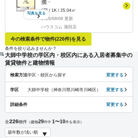
－
償
1階
/
1K
/
25.04㎡
写真を
見る
2026/08/08
更新
ハウスコム 蒲田店
今の検索条件で物件
(226件)
を見る
条件を絞り込みませんか？
大師中学校の学区内・校区内にある入居者募集中の
賃貸物件と建物情報
検索方法
学区・校区から探す
変更する
学区
大師中学校（神奈川県川崎市川崎区）
変更する
詳細条件
変更する
226
29
1〜10
全
物件
（建物
件中
件を表示）