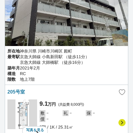
所在地
神奈川県 川崎市川崎区 殿町
最寄駅
京急大師線 小島新田駅 （徒歩11分）
京急大師線 大師橋駅 （徒歩16分）
築年月
2021年2月
構造
RC
階数
地上7階
205号室
9.1
万円
(共益費 8,000円)
－
－
－
敷
礼
保
－
償
2階 / 1K / 25.31㎡
写真を
見る