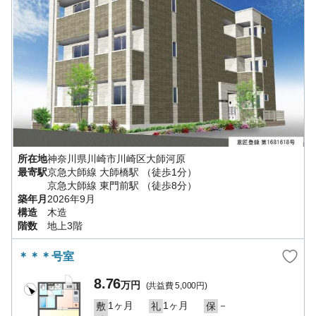
所在地
神奈川県
川崎市川崎区
大師河原
最寄駅
京急大師線
大師橋駅
（徒歩1分）
京急大師線
東門前駅
（徒歩8分）
築年月
2026年9月
構造
木造
階数
地上3階
＊＊＊号室
8.76
万円
(共益費
5,000円
)
1ヶ月
1ヶ月
－
敷
礼
保