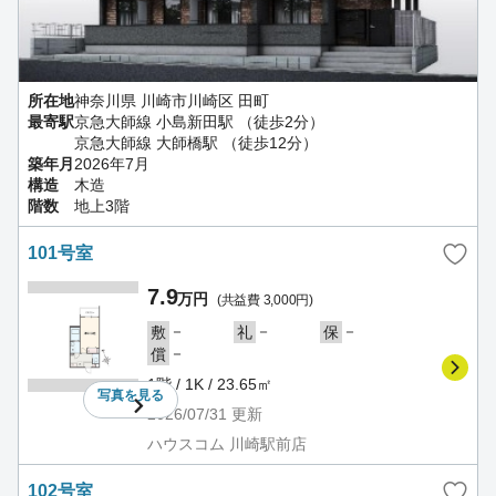
所在地
神奈川県 川崎市川崎区 田町
最寄駅
京急大師線 小島新田駅 （徒歩2分）
京急大師線 大師橋駅 （徒歩12分）
築年月
2026年7月
構造
木造
階数
地上3階
101号室
7.9
万円
(共益費 3,000円)
－
－
－
敷
礼
保
－
償
1階 / 1K / 23.65㎡
写真を
見る
2026/07/31
更新
ハウスコム 川崎駅前店
102号室