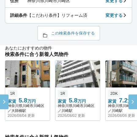
住所
神奈川県川崎市川崎区
変更する
詳細条件
【こだわり条件】リフォーム済
変更する
この検索条件を保存する
あなたにおすすめの物件
検索条件に合う新着人気物件
1R
1R
2DK
5.8
5.8
7.2
家賃
万円
家賃
万円
家賃
万円
神奈川県川崎市川崎区
神奈川県川崎市川崎区
神奈川県川崎市
／大師橋駅
／川崎駅
／川崎駅
2026/08/04 更新
2026/08/02 更新
2026/08/06 更新