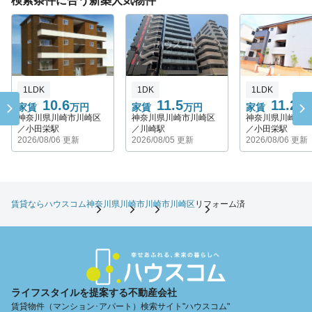
検索条件に合う新築人気物件
1LDK
1DK
1LDK
10.6
11.5
11.2
家賃
万円
家賃
万円
家賃
万
神奈川県川崎市川崎区
神奈川県川崎市川崎区
神奈川県川崎市
／小田栄駅
／川崎駅
／小田栄駅
2026/08/06 更新
2026/08/05 更新
2026/08/06 更新
賃貸ならハウスコム
神奈川県
川崎市
川崎市川崎区
リフォーム済
ライフスタイルを提案する不動産会社
賃貸物件（マンション･アパート）検索サイト"ハウスコム"