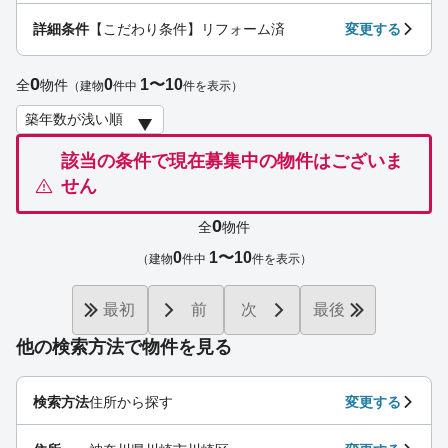
詳細条件
【こだわり条件】リフォーム済
変更する
0
0
1〜10
全
物件
（建物
件中
件を表示）
該当の条件で現在募集中の物件はございま
せん
0
全
物件
0
1〜10
（建物
件中
件を表示）
最初
前
次
最後
他の検索方法で物件を見る
検索方法
住所から探す
変更する