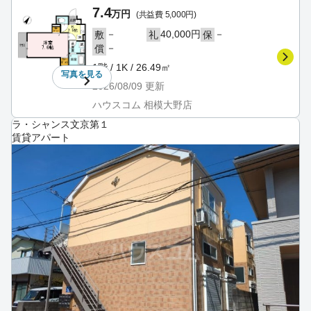
7.4
万円
(共益費 5,000円)
－
40,000円
－
敷
礼
保
－
償
1階 / 1K / 26.49㎡
写真を
見る
2026/08/09
更新
ハウスコム 相模大野店
ラ・シャンス文京第１
賃貸アパート