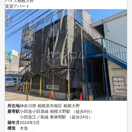
ハイズ相模大野
賃貸アパート
所在地
神奈川県 相模原市南区 相模大野
最寄駅
小田急小田原線 相模大野駅 （徒歩9分）
小田急江ノ島線 東林間駅 （徒歩24分）
築年月
2024年3月
構造
木造