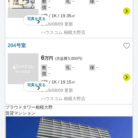
－
－
－
敷
礼
保
－
償
1階 / 1K / 19.35㎡
写真を
見る
2026/08/09
更新
ハウスコム 相模大野店
204号室
6
万円
(共益費 5,000円)
－
－
－
敷
礼
保
－
償
2階 / 1K / 19.15㎡
写真を
見る
2026/08/09
更新
ハウスコム 相模大野店
プラウドタワー相模大野
賃貸マンション