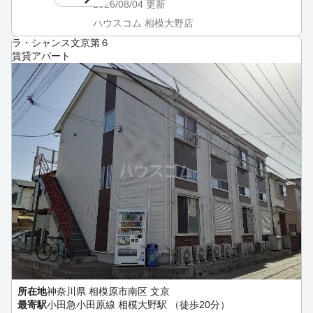
2026/08/04
更新
ハウスコム 相模大野店
ラ・シャンス文京第６
賃貸アパート
所在地
神奈川県 相模原市南区 文京
最寄駅
小田急小田原線 相模大野駅 （徒歩20分）