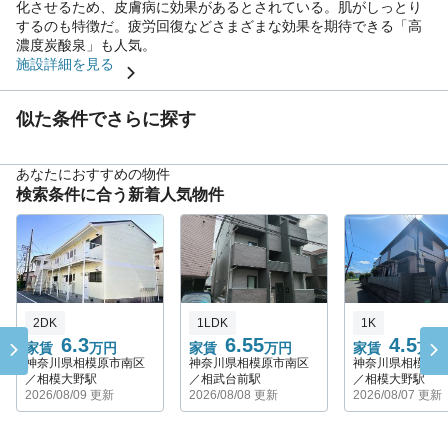
化させるため、皮膚病に効果があるとされている。肌がしっとり
するのも特徴だ。疲労回復などさまざまな効果を期待できる「高
濃度炭酸泉」も人気。
施設詳細を見る
似た条件でさらに探す
あなたにおすすめの物件
検索条件に合う新着人気物件
2DK
1LDK
1K
6.3
6.55
4.5
家賃
万円
家賃
万円
家賃
万円
神奈川県相模原市南区
神奈川県相模原市南区
神奈川県相模原
／相模大野駅
／相武台前駅
／相模大野駅
2026/08/09 更新
2026/08/08 更新
2026/08/07 更新