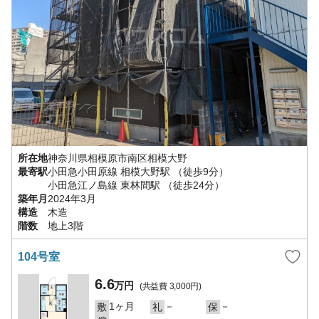
所在地
神奈川県
相模原市南区
相模大野
最寄駅
小田急小田原線
相模大野駅
（徒歩9分）
小田急江ノ島線
東林間駅
（徒歩24分）
築年月
2024年3月
構造
木造
階数
地上3階
104号室
6.6
万円
(共益費
3,000円
)
1ヶ月
－
－
敷
礼
保