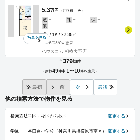
5.3
万円
(共益費 －円)
－
－
－
敷
礼
保
－
償
1階 / 1K / 22.35㎡
写真を
見る
2026/08/04
更新
ハウスコム 相模大野店
379
全
物件
49
1〜10
（建物
件中
件を表示）
最初
前
次
最後
他の検索方法で物件を見る
検索方法
学区・校区から探す
変更する
学区
谷口台小学校（神奈川県相模原市南区）
変更する