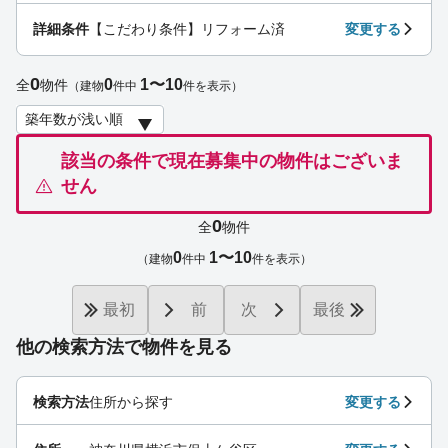
詳細条件
【こだわり条件】リフォーム済
変更する
0
0
1〜10
全
物件
（建物
件中
件を表示）
該当の条件で現在募集中の物件はございま
せん
0
全
物件
0
1〜10
（建物
件中
件を表示）
最初
前
次
最後
他の検索方法で物件を見る
検索方法
住所から探す
変更する