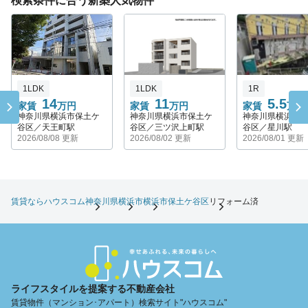
検索条件に合う新築人気物件
1LDK
1LDK
1R
14
11
5.5
家賃
万円
家賃
万円
家賃
万円
神奈川県横浜市保土ケ
神奈川県横浜市保土ケ
神奈川県横浜市
谷区／天王町駅
谷区／三ツ沢上町駅
谷区／星川駅
2026/08/08 更新
2026/08/02 更新
2026/08/01 更新
賃貸ならハウスコム
神奈川県
横浜市
横浜市保土ケ谷区
リフォーム済
ライフスタイルを提案する不動産会社
賃貸物件（マンション･アパート）検索サイト"ハウスコム"