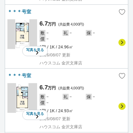
＊＊＊号室
6.7
万円
(共益費 4,000円)
－
－
－
敷
礼
保
－
償
1階 / 1K / 24.96㎡
写真を
見る
2026/08/07
更新
ハウスコム 金沢文庫店
＊＊＊号室
6.7
万円
(共益費 4,000円)
－
－
－
敷
礼
保
－
償
1階 / 1K / 24.93㎡
写真を
見る
2026/08/07
更新
ハウスコム 金沢文庫店