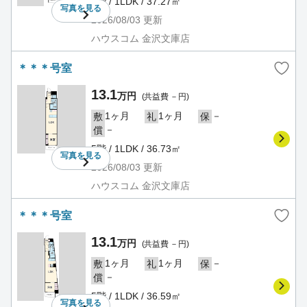
5階 / 1LDK / 37.27㎡
写真を
見る
2026/08/03
更新
ハウスコム 金沢文庫店
＊＊＊号室
13.1
万円
(共益費 －円)
1ヶ月
1ヶ月
－
敷
礼
保
－
償
5階 / 1LDK / 36.73㎡
写真を
見る
2026/08/03
更新
ハウスコム 金沢文庫店
＊＊＊号室
13.1
万円
(共益費 －円)
1ヶ月
1ヶ月
－
敷
礼
保
－
償
5階 / 1LDK / 36.59㎡
写真を
見る