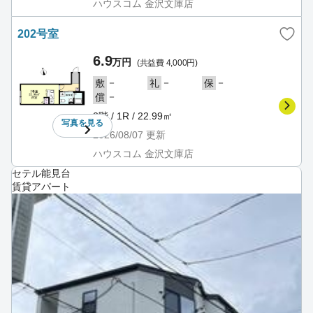
ハウスコム 金沢文庫店
202号室
6.9
万円
(共益費 4,000円)
－
－
－
敷
礼
保
－
償
2階 / 1R / 22.99㎡
写真を
見る
2026/08/07
更新
ハウスコム 金沢文庫店
セテル能見台
賃貸アパート