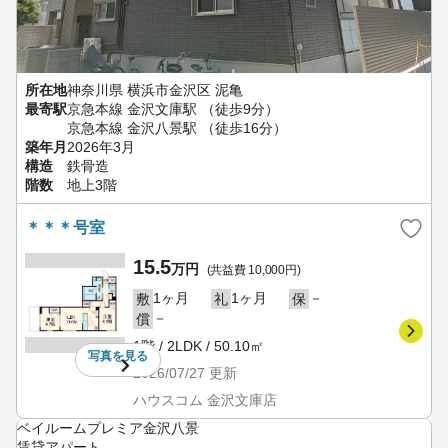
所在地
神奈川県 横浜市金沢区 泥亀
最寄駅
京急本線 金沢文庫駅 （徒歩9分）
京急本線 金沢八景駅 （徒歩16分）
築年月
2026年3月
構造
鉄骨造
階数
地上3階
＊＊＊号室
15.5
万円
(共益費 10,000円)
1ヶ月
1ヶ月
－
敷
礼
保
－
償
1階 / 2LDK / 50.10㎡
写真を
見る
2026/07/27
更新
ハウスコム 金沢文庫店
ベイルームプレミア金沢八景
賃貸アパート