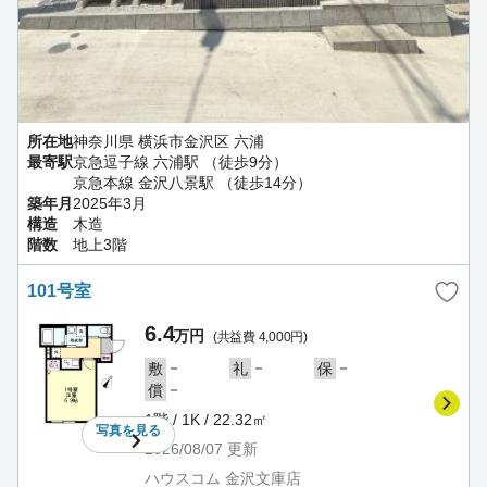
所在地
神奈川県 横浜市金沢区 六浦
最寄駅
京急逗子線 六浦駅 （徒歩9分）
京急本線 金沢八景駅 （徒歩14分）
築年月
2025年3月
構造
木造
階数
地上3階
101号室
6.4
万円
(共益費 4,000円)
－
－
－
敷
礼
保
－
償
1階 / 1K / 22.32㎡
写真を
見る
2026/08/07
更新
ハウスコム 金沢文庫店