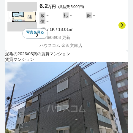
6.2
万円
(共益費 5,000円)
－
－
－
敷
礼
保
－
償
3階 / 1K / 18.01㎡
写真を
見る
2026/08/03
更新
ハウスコム 金沢文庫店
泥亀の2026/03築の賃貸マンション
賃貸マンション