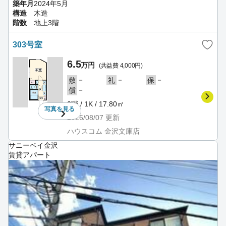
築年月
2024年5月
構造
木造
階数
地上3階
303号室
6.5
万円
(共益費 4,000円)
－
－
－
敷
礼
保
－
償
3階 / 1K / 17.80㎡
写真を
見る
2026/08/07
更新
ハウスコム 金沢文庫店
サニーベイ金沢
賃貸アパート