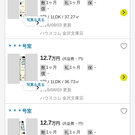
1ヶ月
1ヶ月
－
敷
礼
保
－
償
3階 / 1LDK / 37.27㎡
写真を
見る
2026/08/03
更新
ハウスコム 金沢文庫店
＊＊＊号室
12.7
万円
(共益費 －円)
1ヶ月
1ヶ月
－
敷
礼
保
－
償
3階 / 1LDK / 36.73㎡
写真を
見る
2026/08/03
更新
ハウスコム 金沢文庫店
＊＊＊号室
12.7
万円
(共益費 －円)
1ヶ月
1ヶ月
－
敷
礼
保