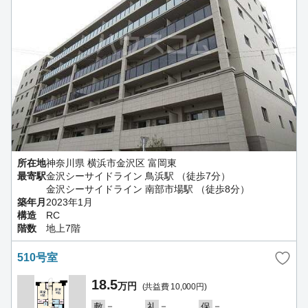
所在地
神奈川県 横浜市金沢区 富岡東
最寄駅
金沢シーサイドライン 鳥浜駅 （徒歩7分）
金沢シーサイドライン 南部市場駅 （徒歩8分）
築年月
2023年1月
構造
RC
階数
地上7階
510号室
18.5
万円
(共益費 10,000円)
－
－
－
敷
礼
保