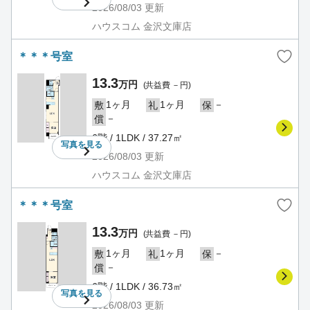
2026/08/03
更新
ハウスコム 金沢文庫店
＊＊＊号室
13.3
万円
(共益費 －円)
1ヶ月
1ヶ月
－
敷
礼
保
－
償
6階 / 1LDK / 37.27㎡
写真を
見る
2026/08/03
更新
ハウスコム 金沢文庫店
＊＊＊号室
13.3
万円
(共益費 －円)
1ヶ月
1ヶ月
－
敷
礼
保
－
償
6階 / 1LDK / 36.73㎡
写真を
見る
2026/08/03
更新