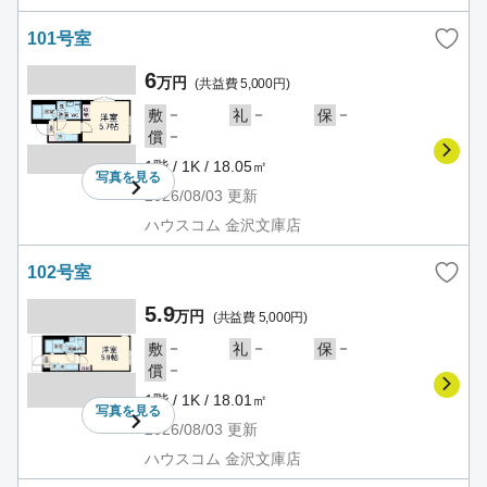
101号室
6
万円
(共益費 5,000円)
－
－
－
敷
礼
保
－
償
1階 / 1K / 18.05㎡
写真を
見る
2026/08/03
更新
ハウスコム 金沢文庫店
102号室
5.9
万円
(共益費 5,000円)
－
－
－
敷
礼
保
－
償
1階 / 1K / 18.01㎡
写真を
見る
2026/08/03
更新
ハウスコム 金沢文庫店