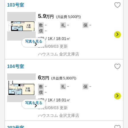
103号室
5.9
万円
(共益費 5,000円)
－
－
－
敷
礼
保
－
償
1階 / 1K / 18.01㎡
写真を
見る
2026/08/03
更新
ハウスコム 金沢文庫店
104号室
6
万円
(共益費 5,000円)
－
－
－
敷
礼
保
－
償
1階 / 1K / 18.01㎡
写真を
見る
2026/08/03
更新
ハウスコム 金沢文庫店
202号室