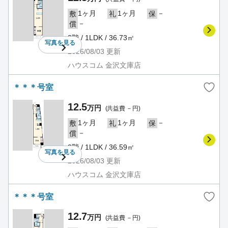
1ヶ月
1ヶ月
－
敷
礼
保
－
償
2階 / 1LDK / 36.73㎡
写真を
見る
2026/08/03
更新
ハウスコム 金沢文庫店
＊＊＊号室
12.5
万円
(共益費 －円)
1ヶ月
1ヶ月
－
敷
礼
保
－
償
2階 / 1LDK / 36.59㎡
写真を
見る
2026/08/03
更新
ハウスコム 金沢文庫店
＊＊＊号室
12.7
万円
(共益費 －円)