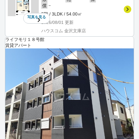
－
償
5階 / 3LDK / 54.00㎡
写真を
見る
2026/08/01
更新
ハウスコム 金沢文庫店
ライフモリ１８号館
賃貸アパート