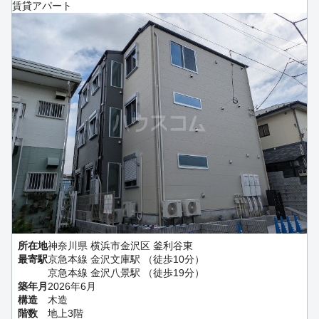
賃貸アパート
所在地
神奈川県 横浜市金沢区 釜利谷東
最寄駅
京急本線 金沢文庫駅 （徒歩10分）
京急本線 金沢八景駅 （徒歩19分）
築年月
2026年6月
構造
木造
階数
地上3階