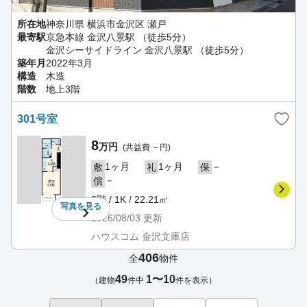
所在地
神奈川県 横浜市金沢区 瀬戸
最寄駅
京急本線 金沢八景駅 （徒歩5分）
金沢シーサイドライン 金沢八景駅 （徒歩5分）
築年月
2022年3月
構造
木造
階数
地上3階
301号室
8
万円
(共益費 －円)
1ヶ月
1ヶ月
－
敷
礼
保
－
償
3階 / 1K / 22.21㎡
写真を
見る
2026/08/03
更新
ハウスコム 金沢文庫店
406
全
物件
49
1〜10
（建物
件中
件を表示）