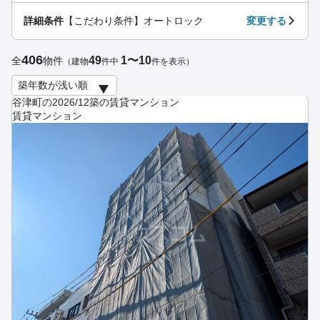
詳細条件
【こだわり条件】オートロック
変更する
406
49
1〜10
全
物件
（建物
件中
件を表示）
谷津町の2026/12築の賃貸マンション
賃貸マンション