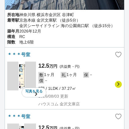
所在地
神奈川県 横浜市金沢区 谷津町
最寄駅
京急本線 金沢文庫駅 （徒歩5分）
金沢シーサイドライン 海の公園南口駅 （徒歩15分）
築年月
2026年12月
構造
RC
階数
地上6階
＊＊＊号室
12.5
万円
(共益費 －円)
1ヶ月
1ヶ月
－
敷
礼
保
－
償
2階 / 1LDK / 37.27㎡
写真を
見る
2026/08/03
更新
ハウスコム 金沢文庫店
＊＊＊号室
12.5
万円
(共益費 －円)