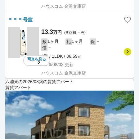
ハウスコム 金沢文庫店
＊＊＊号室
13.3
万円
(共益費 －円)
1ヶ月
1ヶ月
－
敷
礼
保
－
償
6階 / 1LDK / 36.59㎡
写真を
見る
2026/08/03
更新
ハウスコム 金沢文庫店
六浦東の2026/08築の賃貸アパート
賃貸アパート