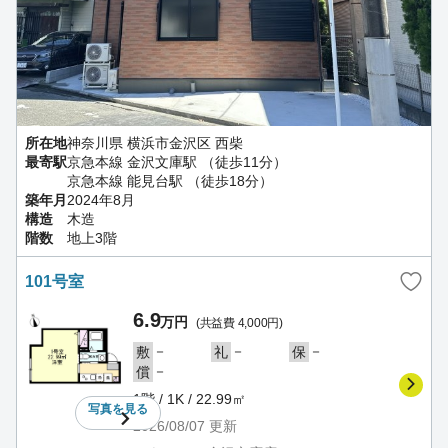
所在地
神奈川県 横浜市金沢区 西柴
最寄駅
京急本線 金沢文庫駅 （徒歩11分）
京急本線 能見台駅 （徒歩18分）
築年月
2024年8月
構造
木造
階数
地上3階
101号室
6.9
万円
(共益費 4,000円)
－
－
－
敷
礼
保
－
償
1階 / 1K / 22.99㎡
写真を
見る
2026/08/07
更新