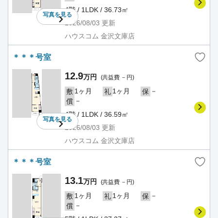
4階 / 1LDK / 36.73㎡
写真を
見る
2026/08/03
更新
ハウスコム 金沢文庫店
＊＊＊号室
12.9
万円
(共益費 －円)
1ヶ月
1ヶ月
－
敷
礼
保
－
償
4階 / 1LDK / 36.59㎡
写真を
見る
2026/08/03
更新
ハウスコム 金沢文庫店
＊＊＊号室
13.1
万円
(共益費 －円)
1ヶ月
1ヶ月
－
敷
礼
保
－
償