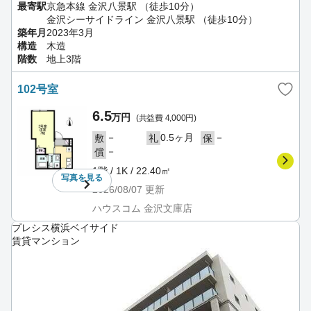
最寄駅
京急本線 金沢八景駅 （徒歩10分）
金沢シーサイドライン 金沢八景駅 （徒歩10分）
築年月
2023年3月
構造
木造
階数
地上3階
102号室
6.5
万円
(共益費 4,000円)
－
0.5ヶ月
－
敷
礼
保
－
償
1階 / 1K / 22.40㎡
写真を
見る
2026/08/07
更新
ハウスコム 金沢文庫店
プレシス横浜ベイサイド
賃貸マンション