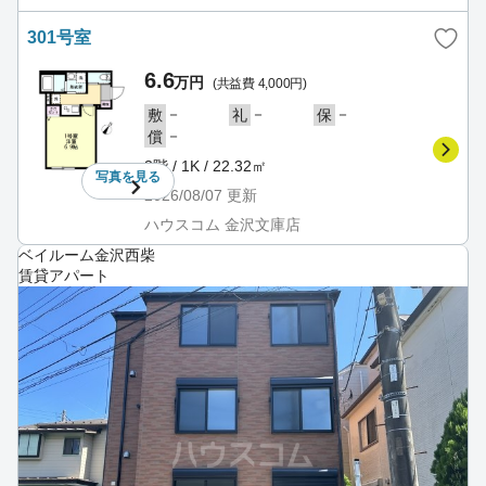
301号室
6.6
万円
(共益費 4,000円)
－
－
－
敷
礼
保
－
償
3階 / 1K / 22.32㎡
写真を
見る
2026/08/07
更新
ハウスコム 金沢文庫店
ベイルーム金沢西柴
賃貸アパート