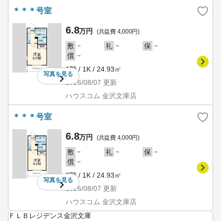
＊＊＊号室
6.8
万円
(共益費 4,000円)
－
－
－
敷
礼
保
－
償
1階 / 1K / 24.93㎡
写真を
見る
2026/08/07
更新
ハウスコム 金沢文庫店
＊＊＊号室
6.8
万円
(共益費 4,000円)
－
－
－
敷
礼
保
－
償
2階 / 1K / 24.93㎡
写真を
見る
2026/08/07
更新
ハウスコム 金沢文庫店
ＦＬＢレジデンス金沢文庫