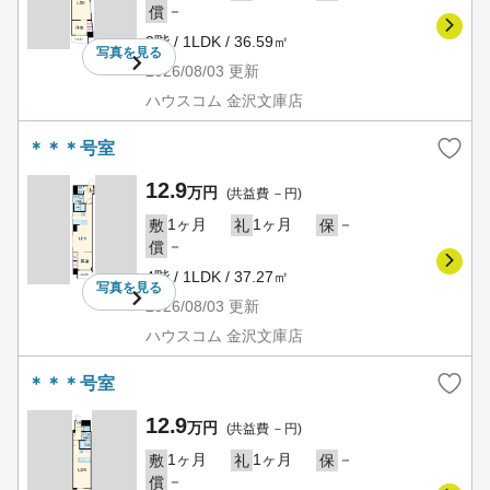
－
償
3階 / 1LDK / 36.59㎡
写真を
見る
2026/08/03
更新
ハウスコム 金沢文庫店
＊＊＊号室
12.9
万円
(共益費 －円)
1ヶ月
1ヶ月
－
敷
礼
保
－
償
4階 / 1LDK / 37.27㎡
写真を
見る
2026/08/03
更新
ハウスコム 金沢文庫店
＊＊＊号室
12.9
万円
(共益費 －円)
1ヶ月
1ヶ月
－
敷
礼
保
－
償