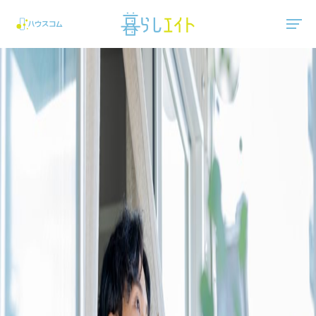
"ハウスコム"は、全国の最新の賃貸マンション・賃貸アパートの賃貸住宅情報をご紹介しています。