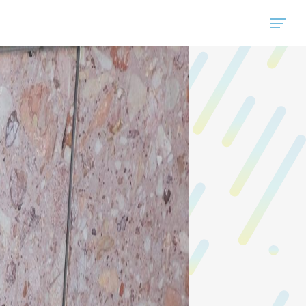
"ハウスコム"は、全国の最新の賃貸マンション・賃貸アパートの賃貸住宅情報をご紹介しています。