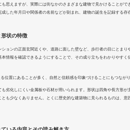
にも思えますが、実際には街なかのさまざまな建物で見かけることがで
完成した年月日や関係者の名前などが刻まれ、建物の誕生を記録する存
と形状の特徴
ンションの正面玄関近くや、道路に面した壁など、歩行者の目にとまり
基本情報を確認できるようにすることで、その成り立ちをわかりやすく
いえる位置にあることが多く、自然と信頼感を印象づけることにもつなが
ても劣化しにくい金属板や石材が用いられます。形状は四角や長方形が
ことも少なくありません。とくに歴史的な建築物に見られるものは、意
れている内容とその読み解き方