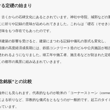
ける定礎の始まり
、古くからの石碑文化にあるとされています。神社や寺院、城郭などの
こに祈りや記録の意味が込められてきました。これらは「礎石（そせき
意味をもつ存在でもあったのです。
洋建築の影響を受けると、建築にまつわる記録や儀礼の形式も変化し、
戦後の高度経済成長期には、鉄筋コンクリート造のビルや公共施設が相
使われるようになりました。竣工年や施工者、施主名などが刻まれた定
くの都市の風景に組み込まれていきます。
念銘板”との比較
外にも見られます。代表的なものが欧米の「コーナーストーン（corner
による祈りなど、宗教的な儀式をともなうのが一般的です。起工のタイ
っています。