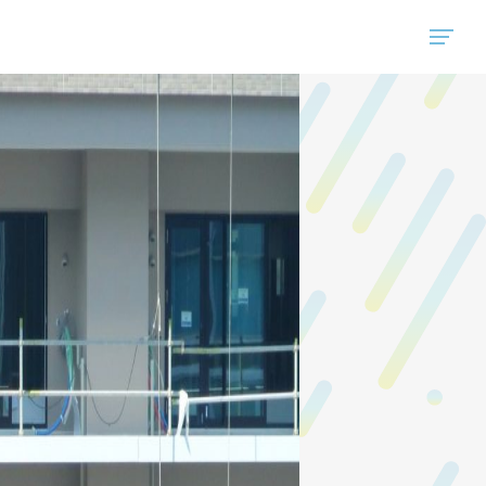
"ハウスコム"は、全国の最新の賃貸マンション・賃貸アパートの賃貸住宅情報をご紹介しています。