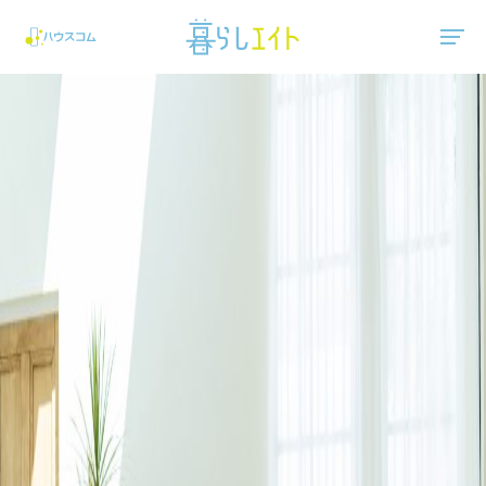
"ハウスコム"は、全国の最新の賃貸マンション・賃貸アパートの賃貸住宅情報をご紹介しています。