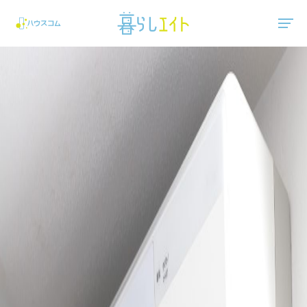
"ハウスコム"は、全国の最新の賃貸マンション・賃貸アパートの賃貸住宅情報をご紹介しています。