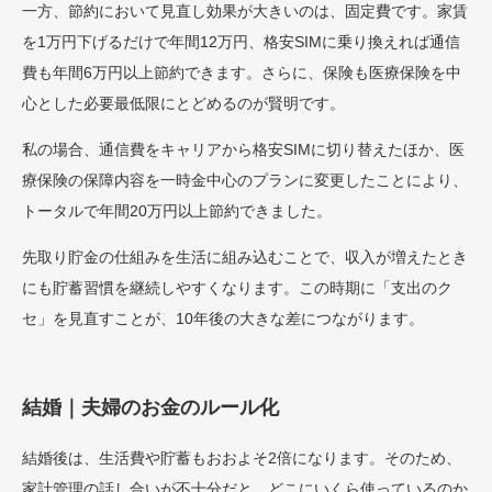
一方、節約において見直し効果が大きいのは、固定費です。家賃
を1万円下げるだけで年間12万円、格安SIMに乗り換えれば通信
費も年間6万円以上節約できます。さらに、保険も医療保険を中
心とした必要最低限にとどめるのが賢明です。
私の場合、通信費をキャリアから格安SIMに切り替えたほか、医
療保険の保障内容を一時金中心のプランに変更したことにより、
トータルで年間20万円以上節約できました。
先取り貯金の仕組みを生活に組み込むことで、収入が増えたとき
にも貯蓄習慣を継続しやすくなります。この時期に「支出のク
セ」を見直すことが、10年後の大きな差につながります。
結婚｜夫婦のお金のルール化
結婚後は、生活費や貯蓄もおおよそ2倍になります。そのため、
家計管理の話し合いが不十分だと、どこにいくら使っているのか