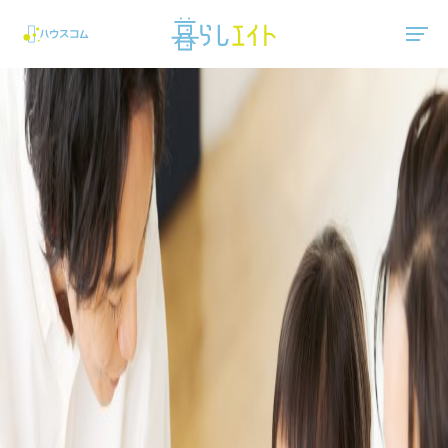
"ハウスコム"は、全国の最新の賃貸マンション・賃貸アパートの賃貸住宅情報をご紹介しています。