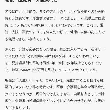
老後｜医療費・介護費など
老後に向けた準備で、多くの方が漠然とした不安を抱くのが医療
費と介護費です。厚生労働省のデータによると、75歳以上の医療
費は、1人あたり年間で約96万円といわれています。これは、通
院・入院・薬代のすべてを含んだ金額で、健康に自信のある人で
も無視できない水準でしょう。
さらに、介護が必要になった場合、施設に入らずとも、在宅サー
ビスだけで月5万円程度の自己負担が発生するといわれていま
す。要介護期間の平均は男性5年、女性は7年以上ともされてお
り、総額で300〜400万円を見積もっておくと安心でしょう。
現在は「人生100年時代」ともいわれ、長生きすること自体が経
済的リスクになり得る時代です。医療・介護費を年金や退職金だ
けでまかなうのは、現実的ではありません。自助努力としての貯
蓄と、保障型の民間保険をどのように組み合わせるかが、今後の
カギを握ります。