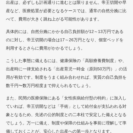
出産は、必ずしも計画通りに進むとは限りません。帝王切開や早
産など、医療処置が必要となるケースでは、通常の自然分娩に比
べて、費用が大きく跳ね上がる可能性があります。
具体的には、自然分娩にかかる自己負担額が12～13万円である
のに対し、帝王切開の場合は17～26万円となり、個室ベッドを
利用するとさらに費用がかかるでしょう。
こうした事態に備えるには、健康保険の「高額療養費制度」や、
出産時に一律支給される「出産育児一時金（原則50万円）」の活
用が有効です。制度をうまく組み合わせれば、実質の自己負担を
数千円〜数万円程度まで抑えられるでしょう。
また、民間の医療保険にある「女性疾病給付型の特約」に加入し
ていれば、帝王切開などは「手術」として給付金が支払われる対
象となるため、先述の公的制度との二本柱で安定した備えとなる
でしょう。万一に備え、制度や保障の仕組みを事前に理解して準
備しておくことが、安心した出産への第一歩となります。