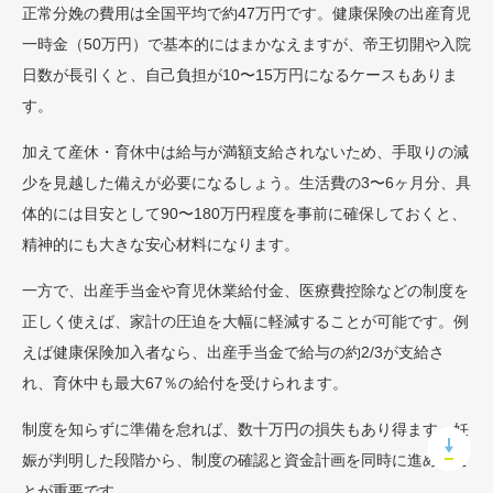
正常分娩の費用は全国平均で約47万円です。健康保険の出産育児
一時金（50万円）で基本的にはまかなえますが、帝王切開や入院
日数が長引くと、自己負担が10〜15万円になるケースもありま
す。
加えて産休・育休中は給与が満額支給されないため、手取りの減
少を見越した備えが必要になるしょう。生活費の3〜6ヶ月分、具
体的には目安として90〜180万円程度を事前に確保しておくと、
精神的にも大きな安心材料になります。
一方で、出産手当金や育児休業給付金、医療費控除などの制度を
正しく使えば、家計の圧迫を大幅に軽減することが可能です。例
えば健康保険加入者なら、出産手当金で給与の約2/3が支給さ
れ、育休中も最大67％の給付を受けられます。
制度を知らずに準備を怠れば、数十万円の損失もあり得ます。妊
娠が判明した段階から、制度の確認と資金計画を同時に進めるこ
とが重要です。