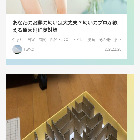
あなたのお家の匂いは大丈夫？匂いのプロが教
える原因別消臭対策
住まい
居室
玄関
風呂・バス
トイレ
洗面
その他住まい
しのぶ
2025.11.25