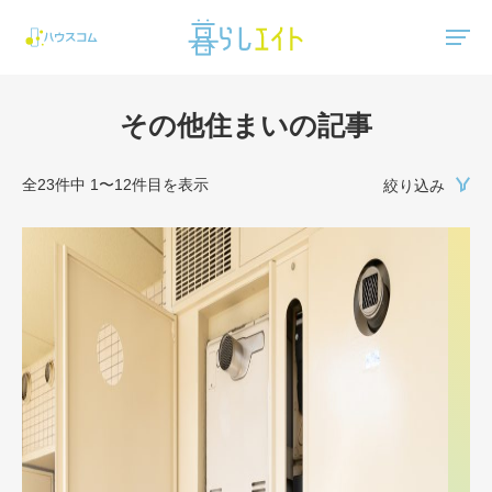
"ハウスコム"は、全国の最新の賃貸マンション・賃貸アパートの賃貸住宅情報をご紹介しています。
その他住まいの記事
全23件中 1〜12件目を表示
絞り込み