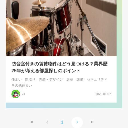
防音室付きの賃貸物件はどう見つける？業界歴
25年が考える部屋探しのポイント
住まい
間取り
内装・デザイン
居室
設備
セキュリティ
その他住まい
ks
2025.01.07
1