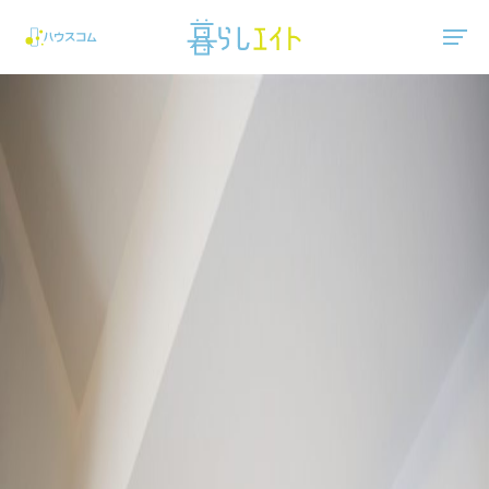
"ハウスコム"は、全国の最新の賃貸マンション・賃貸アパートの賃貸住宅情報をご紹介しています。