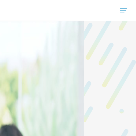
"ハウスコム"は、全国の最新の賃貸マンション・賃貸アパートの賃貸住宅情報をご紹介しています。