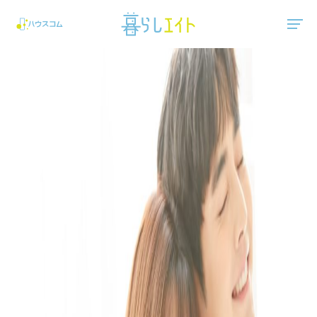
"ハウスコム"は、全国の最新の賃貸マンション・賃貸アパートの賃貸住宅情報をご紹介しています。