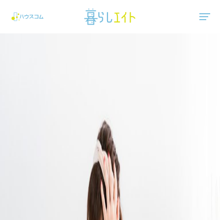
"ハウスコム"は、全国の最新の賃貸マンション・賃貸アパートの賃貸住宅情報をご紹介しています。