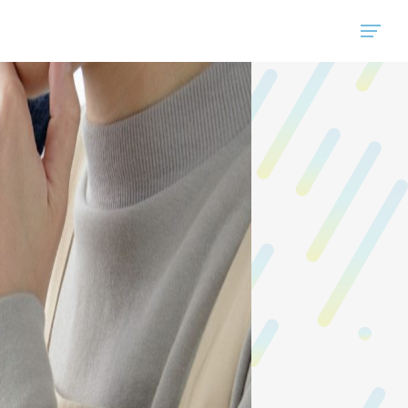
"ハウスコム"は、全国の最新の賃貸マンション・賃貸アパートの賃貸住宅情報をご紹介しています。