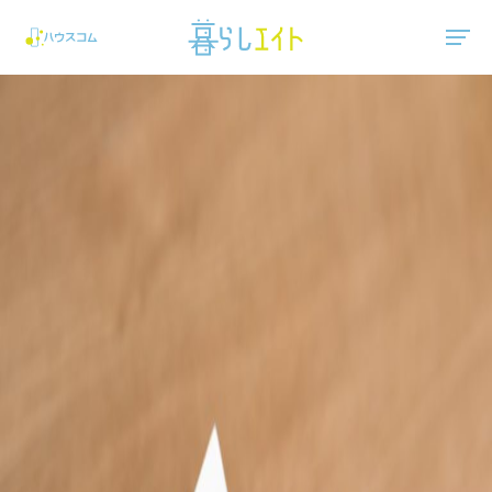
"ハウスコム"は、全国の最新の賃貸マンション・賃貸アパートの賃貸住宅情報をご紹介しています。