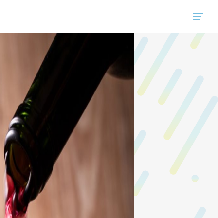
"ハウスコム"は、全国の最新の賃貸マンション・賃貸アパートの賃貸住宅情報をご紹介しています。