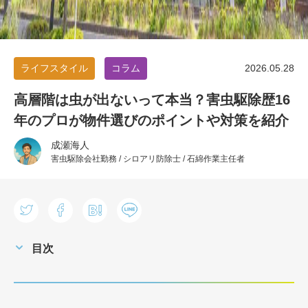
ライフスタイル
コラム
2026.05.28
高層階は虫が出ないって本当？害虫駆除歴16
年のプロが物件選びのポイントや対策を紹介
成瀬海人
害虫駆除会社勤務 / シロアリ防除士 / 石綿作業主任者
目次