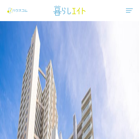
"ハウスコム"は、全国の最新の賃貸マンション・賃貸アパートの賃貸住宅情報をご紹介しています。