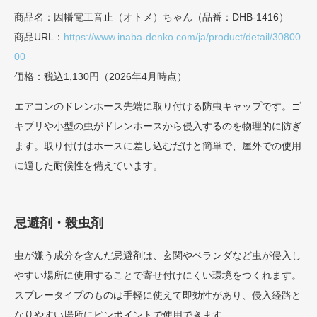
商品名：因幡電工音止（オトメ）ちゃん（品番：DHB-1416）
商品URL：
https://www.inaba-denko.com/ja/product/detail/30800
00
価格：税込1,130円（2026年4月時点）
エアコンのドレンホース先端に取り付ける防虫キャップです。ゴ
キブリや小型の虫がドレンホースから侵入するのを物理的に防ぎ
ます。取り付けはホースに差し込むだけと簡単で、屋外での使用
に適した耐候性を備えています。
忌避剤・殺虫剤
虫が嫌う成分を含んだ忌避剤は、玄関やベランダなど虫が侵入し
やすい場所に使用することで寄せ付けにくい環境をつくれます。
スプレータイプのものは手軽に使えて即効性があり、侵入経路と
なりやすい場所にピンポイントで使用できます。