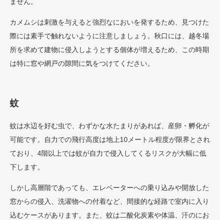
ません。
カメムシは刺激を与えると強烈なにおいを発するため、見つけた
際には素手で触れないように注意しましょう。秋口には、越冬場
所を求めて建物に侵入しようとする個体が増えるため、この時期
は特に窓や網戸の隙間に気をつけてください。
蚊
蚊は水辺を好む虫で、わずかな水たまりがあれば、産卵・孵化が
可能です。自力での飛行高度は地上10メートル程度が限界とされ
ており、4階以上では蚊が自力で侵入してくるリスクが大幅に低
下します。
しかし高層階であっても、エレベーターへの乗り込みや開放した
窓からの侵入、洗濯物への付着など、間接的な経路で室内に入り
込むケースがあります。また、蚊は二酸化炭素や体温、汗のにお