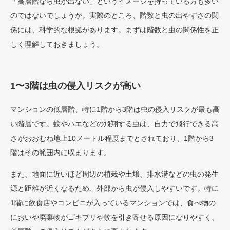
「高層階なら虫が出ない」というイメージを持っている方も多い
のではないでしょうか。実際のところ、階数と虫の出やすさの関
係には、科学的な根拠があります。まずは階数と虫の関係性を正
しく理解しておきましょう。
1〜3階は虫の侵入リスクが高い
マンションの低層階、特に1階から3階は虫の侵入リスクが最も高
い階層です。蚊やハエなどの飛翔する虫は、自力で飛行できる高
さがおおむね地上10メートル程度までとされており、1階から3
階はその範囲内に収まります。
また、地面に近いほど周辺の植栽や土壌、排水溝などの虫の発生
源と距離が近くなるため、外部から虫が侵入しやすいです。特に
1階に飲食店やコンビニが入っているマンションでは、食べ物の
においや廃棄物がゴキブリや蚊を引き寄せる原因になりやすく、