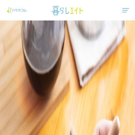
"ハウスコム"は、全国の最新の賃貸マンション・賃貸アパートの賃貸住宅情報をご紹介しています。