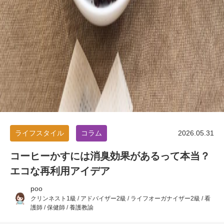
ライフスタイル
コラム
2026.05.31
コーヒーかすには消臭効果があるって本当？
エコな再利用アイデア
poo
クリンネスト1級 / アドバイザー2級 / ライフオーガナイザー2級 / 看
護師 / 保健師 / 養護教諭