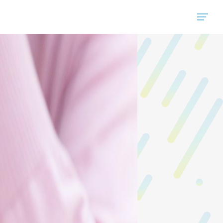
"ハウスコム"は、全国の最新の賃貸マンション・賃貸アパートの賃貸住宅情報をご紹介しています。