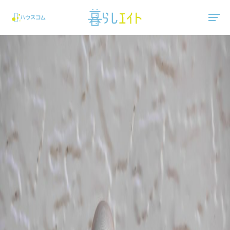
"ハウスコム"は、全国の最新の賃貸マンション・賃貸アパートの賃貸住宅情報をご紹介しています。