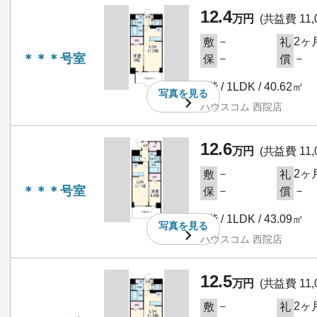
12.4
万円
(共益費 11,
－
2ヶ
敷
礼
＊＊＊号室
－
－
保
償
3階 / 1LDK / 40.62㎡
写真を
見る
ハウスコム 西院店
12.6
万円
(共益費 11,
－
2ヶ
敷
礼
＊＊＊号室
－
－
保
償
3階 / 1LDK / 43.09㎡
写真を
見る
ハウスコム 西院店
12.5
万円
(共益費 11,
－
2ヶ
敷
礼