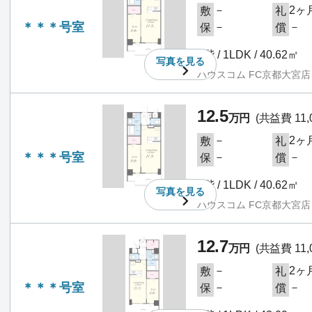
－
2ヶ
敷
礼
＊＊＊号室
－
－
保
償
3階 / 1LDK / 40.62㎡
写真を
見る
ハウスコム FC京都大宮店
12.5
万円
(共益費 11,
－
2ヶ
敷
礼
＊＊＊号室
－
－
保
償
4階 / 1LDK / 40.62㎡
写真を
見る
ハウスコム FC京都大宮店
12.7
万円
(共益費 11,
－
2ヶ
敷
礼
＊＊＊号室
－
－
保
償