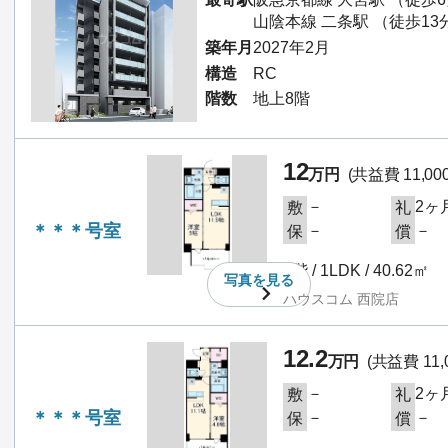
山陰本線 二条駅 （徒歩13
築年月
2027年2月
構造
RC
階数
地上8階
12
万円
(共益費 11,00
－
2ヶ
敷
礼
＊＊＊号室
－
－
保
償
1階 / 1LDK / 40.62㎡
写真を
見る
ハウスコム 西院店
12.2
万円
(共益費 11,
－
2ヶ
敷
礼
＊＊＊号室
－
－
保
償