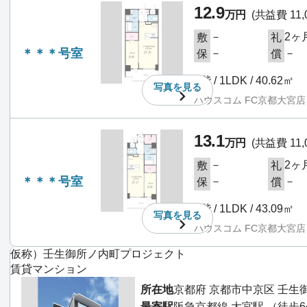
12.9
万円
(共益費 11,
－
2ヶ
敷
礼
＊＊＊号室
－
－
保
償
8階 / 1LDK / 40.62㎡
写真を
見る
ハウスコム FC京都大宮店
13.1
万円
(共益費 11,
－
2ヶ
敷
礼
＊＊＊号室
－
－
保
償
8階 / 1LDK / 43.09㎡
写真を
見る
ハウスコム FC京都大宮店
仮称）壬生御所ノ内町プロジェクト
賃貸マンション
所在地
京都府 京都市中京区 壬生
最寄駅
阪急京都線 大宮駅 （徒歩