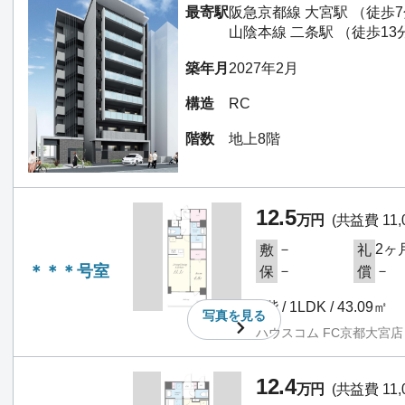
最寄駅
阪急京都線 大宮駅 （徒歩
山陰本線 二条駅 （徒歩13
築年月
2027年2月
構造
RC
階数
地上8階
12.5
万円
(共益費 11,
－
2ヶ
敷
礼
＊＊＊号室
－
－
保
償
2階 / 1LDK / 43.09㎡
写真を
見る
ハウスコム FC京都大宮店
12.4
万円
(共益費 11,