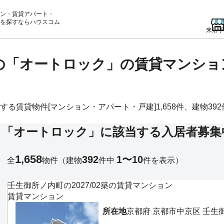
ン・賃貸アパート・
を
探すならハウスコム
来店予
)の「オートロック」の賃貸マンシ
賃貸物件[マンション・アパート・戸建]1,658件、建物392件
る「オートロック」に該当する入居者募集
1,658
392
1〜10
全
物件
（建物
件中
件を表示）
壬生御所ノ内町の2027/02築の賃貸マンション
賃貸マンション
所在地
京都府 京都市中京区 壬生