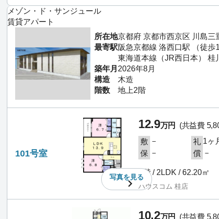
メゾン・ド・サンジュール
賃貸アパート
所在地
京都府 京都市西京区 川島三
最寄駅
阪急京都線 洛西口駅 （徒歩
東海道本線（JR西日本） 桂
築年月
2026年8月
構造
木造
階数
地上2階
12.9
万円
(共益費 5,8
－
1ヶ
敷
礼
101号室
－
－
保
償
1階 / 2LDK / 62.20㎡
写真を
見る
ハウスコム 桂店
10.2
万円
(共益費 5,8