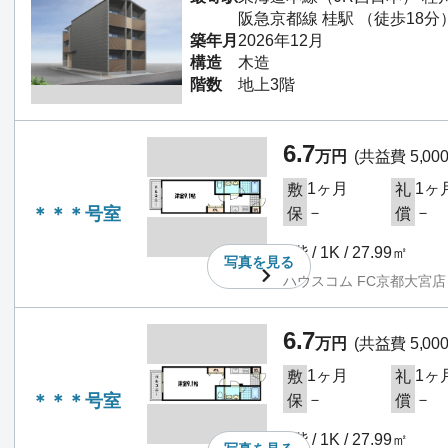
阪急京都線 桂駅 （徒歩18分
築年月
2026年12月
構造
木造
階数
地上3階
6.7
万円
(共益費 5,00
1ヶ月
1ヶ
敷
礼
＊＊＊号室
－
－
保
償
1階 / 1K / 27.99㎡
写真を
見る
ハウスコム FC京都大宮店
6.7
万円
(共益費 5,00
1ヶ月
1ヶ
敷
礼
＊＊＊号室
－
－
保
償
1階 / 1K / 27.99㎡