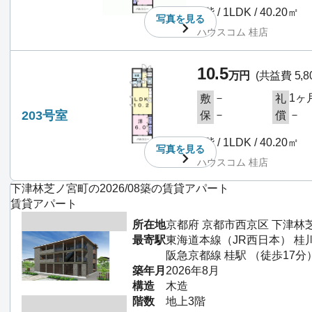
2階 / 1LDK / 40.20㎡
写真を
見る
ハウスコム 桂店
10.5
万円
(共益費 5,8
－
1ヶ
敷
礼
203号室
－
－
保
償
2階 / 1LDK / 40.20㎡
写真を
見る
ハウスコム 桂店
下津林芝ノ宮町の2026/08築の賃貸アパート
賃貸アパート
所在地
京都府 京都市西京区 下津林
最寄駅
東海道本線（JR西日本） 桂川
阪急京都線 桂駅 （徒歩17分
築年月
2026年8月
構造
木造
階数
地上3階