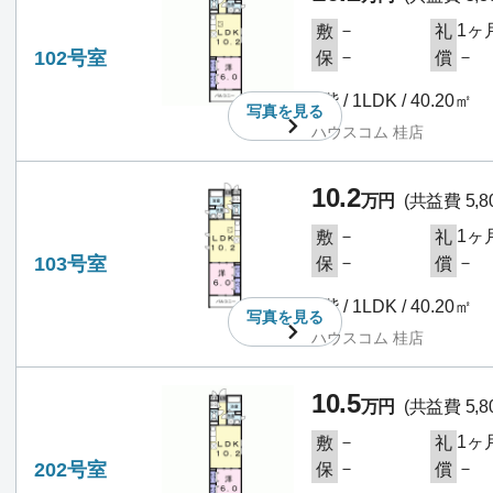
－
1ヶ
敷
礼
102号室
－
－
保
償
1階 / 1LDK / 40.20㎡
写真を
見る
ハウスコム 桂店
10.2
万円
(共益費 5,8
－
1ヶ
敷
礼
103号室
－
－
保
償
1階 / 1LDK / 40.20㎡
写真を
見る
ハウスコム 桂店
10.5
万円
(共益費 5,8
－
1ヶ
敷
礼
202号室
－
－
保
償