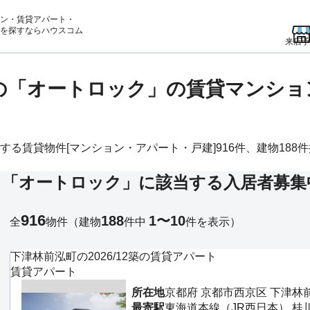
ン・賃貸アパート・
を
探すならハウスコム
来店予
)の「オートロック」の賃貸マンシ
賃貸物件[マンション・アパート・戸建]916件、建物188件掲
る「オートロック」に該当する入居者募集
916
188
1〜10
全
物件
（建物
件中
件を表示）
下津林前泓町の2026/12築の賃貸アパート
賃貸アパート
所在地
京都府 京都市西京区 下津林
最寄駅
東海道本線（JR西日本） 桂川