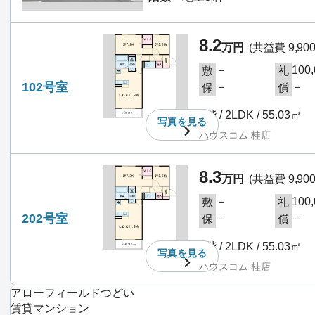
8.2
万円
(共益費 9,90
－
100
敷
礼
102号室
－
－
保
償
1階 / 2LDK / 55.03㎡
写真を
見る
ハウスコム 桂店
8.3
万円
(共益費 9,90
－
100
敷
礼
202号室
－
－
保
償
2階 / 2LDK / 55.03㎡
写真を
見る
ハウスコム 桂店
アローフィールドつどい
賃貸マンション