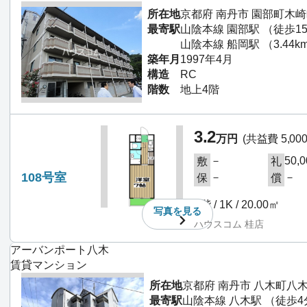
所在地
京都府 南丹市 園部町木
最寄駅
山陰本線 園部駅 （徒歩1
山陰本線 船岡駅 （3.44k
築年月
1997年4月
構造
RC
階数
地上4階
3.2
万円
(共益費 5,00
－
50,
敷
礼
108号室
－
－
保
償
1階 / 1K / 20.00㎡
写真を
見る
ハウスコム 桂店
アーバンポート八木
賃貸マンション
所在地
京都府 南丹市 八木町八
最寄駅
山陰本線 八木駅 （徒歩4