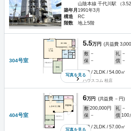
山陰本線 千代川駅 （3.5
築年月
1991年3月
構造
RC
階数
地上5階
5.5
万円
(共益費 3,00
－
－
敷
礼
304号室
－
－
保
償
3階 / 2LDK / 54.00㎡
写真を
見る
ハウスコム 桂店
6
万円
(共益費 －円)
200,000円
－
敷
礼
404号室
－
100
保
償
4階 / 2LDK / 57.00㎡
写真を
見る