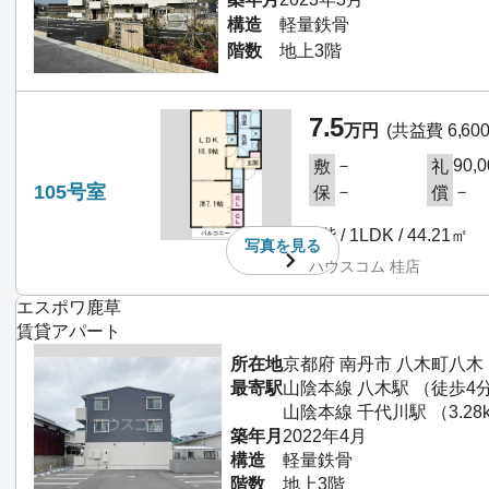
構造
軽量鉄骨
階数
地上3階
7.5
万円
(共益費 6,60
－
90,
敷
礼
105号室
－
－
保
償
1階 / 1LDK / 44.21㎡
写真を
見る
ハウスコム 桂店
エスポワ鹿草
賃貸アパート
所在地
京都府 南丹市 八木町八木
最寄駅
山陰本線 八木駅 （徒歩4
山陰本線 千代川駅 （3.28
築年月
2022年4月
構造
軽量鉄骨
階数
地上3階