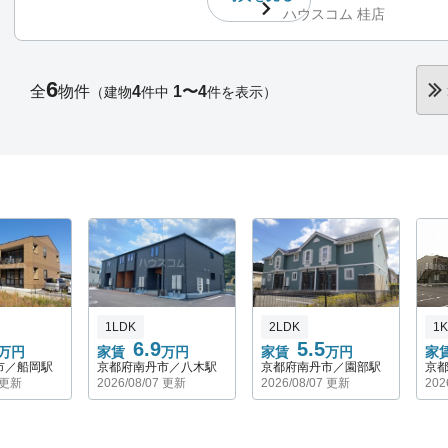
ハウスコム 桂店
6
全
物件
4
1〜4
（建物
件中
件を表示）
1LDK
2LDK
1K
6.9
5.5
万円
家賃
万円
家賃
万円
家
市／船岡駅
京都府南丹市／八木駅
京都府南丹市／園部駅
京
6 更新
2026/08/07 更新
2026/08/07 更新
202