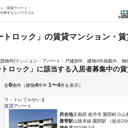
ン・賃貸アパート・
を
探すならハウスコム
来店予
オートロック」の賃貸マンション・
物件[マンション・アパート・戸建]6件、建物4件掲載中。物件更
ートロック」に該当する入居者募集中の賃
6
4
1〜4
全
物件
（建物
件中
件を表示）
ラ・トレフルせいま
賃貸アパート
所在地
京都府 南丹市 園部町小山
最寄駅
山陰本線 園部駅 （徒歩2
築年月
2023年3月