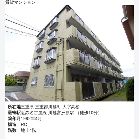
賃貸マンション
所在地
三重県 三重郡川越町 大字高松
最寄駅
近鉄名古屋線 川越富洲原駅 （徒歩10分）
築年月
1992年4月
構造
RC
階数
地上4階