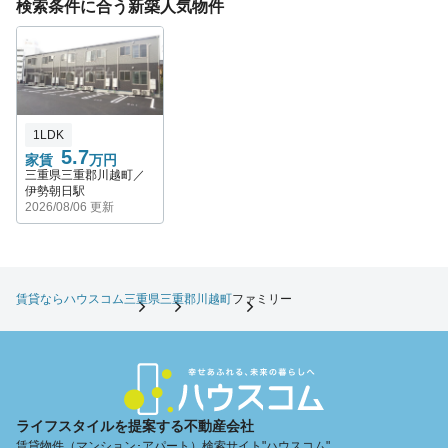
検索条件に合う新築人気物件
1LDK
5.7
家賃
万円
三重県三重郡川越町／
伊勢朝日駅
2026/08/06 更新
賃貸ならハウスコム
三重県
三重郡川越町
ファミリー
ライフスタイルを提案する不動産会社
賃貸物件（マンション･アパート）検索サイト"ハウスコム"