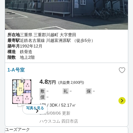
所在地
三重県 三重郡川越町 大字豊田
最寄駅
近鉄名古屋線 川越富洲原駅 （徒歩5分）
築年月
1992年12月
構造
鉄骨造
階数
地上2階
1-A号室
4.8
万円
(共益費 2,600円)
－
－
－
敷
礼
保
－
償
1階 / 3DK / 52.17㎡
写真を
見る
2026/08/06
更新
ハウスコム 四日市店
ユーズアーク