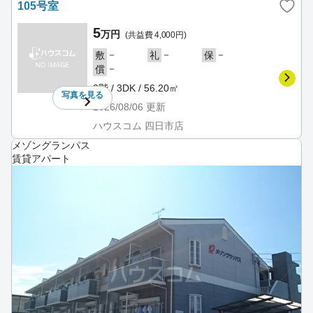
105号室
5
万円
(共益費 4,000円)
－
－
－
敷
礼
保
－
償
3階 / 3DK / 56.20㎡
写真を
見る
2026/08/06
更新
ハウスコム 四日市店
メゾングランパス
賃貸アパート