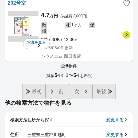
202号室
4.7
万円
(共益費 3,000円)
－
1ヶ月
－
敷
礼
保
－
償
2階 / 3DK / 42.36㎡
写真を
見る
2026/08/06
更新
ハウスコム 四日市店
6
全
物件
5
1〜5
（建物
件中
件を表示）
最初
前
次
最後
他の検索方法で物件を見る
検索方法
住所から探す
変更する
住所
三重県三重郡川越町
変更する