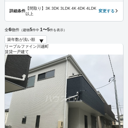
【間取り】3K 3DK 3LDK 4K 4DK 4LDK
詳細条件
変更する
以上
6
5
1〜5
全
物件
（建物
件中
件を表示）
リーブルファイン川越町
賃貸一戸建て