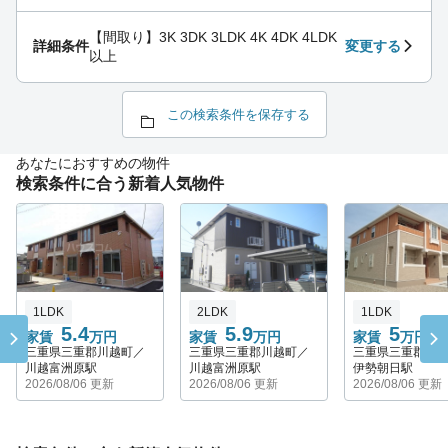
【間取り】3K 3DK 3LDK 4K 4DK 4LDK
詳細条件
変更する
以上
この検索条件を保存する
あなたにおすすめの物件
検索条件に合う新着人気物件
1LDK
2LDK
1LDK
5.4
5.9
5
家賃
万円
家賃
万円
家賃
万円
三重県三重郡川越町／
三重県三重郡川越町／
三重県三重郡川
川越富洲原駅
川越富洲原駅
伊勢朝日駅
2026/08/06 更新
2026/08/06 更新
2026/08/06 更新