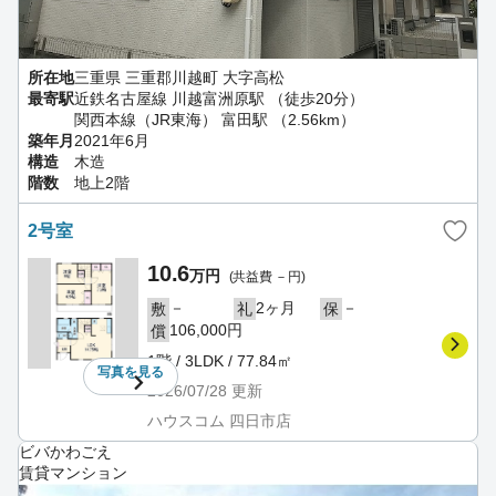
所在地
三重県 三重郡川越町 大字高松
最寄駅
近鉄名古屋線 川越富洲原駅 （徒歩20分）
関西本線（JR東海） 富田駅 （2.56km）
築年月
2021年6月
構造
木造
階数
地上2階
2号室
10.6
万円
(共益費 －円)
－
2ヶ月
－
敷
礼
保
106,000円
償
1階 / 3LDK / 77.84㎡
写真を
見る
2026/07/28
更新
ハウスコム 四日市店
ビバかわごえ
賃貸マンション