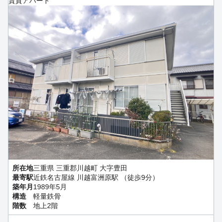
賃貸アパート
所在地
三重県 三重郡川越町 大字豊田
最寄駅
近鉄名古屋線 川越富洲原駅 （徒歩9分）
築年月
1989年5月
構造
軽量鉄骨
階数
地上2階