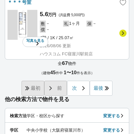
＊＊＊号室
5.6
万円
(共益費 5,000円)
－
1ヶ月
－
敷
礼
保
－
償
4階 / 1K / 25.07㎡
写真を
見る
2026/08/06
更新
ハウスコム FC寝屋川駅前店
67
全
物件
45
1〜10
（建物
件中
件を表示）
最初
前
次
最後
他の検索方法で物件を見る
検索方法
学区・校区から探す
変更する
学区
中央小学校（大阪府寝屋川市）
変更する