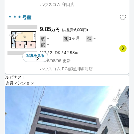
ハウスコム 守口店
＊＊＊号室
9.85
万円
(共益費 6,000円)
－
1ヶ月
－
敷
礼
保
－
償
1階 / 2LDK / 42.98㎡
写真を
見る
2026/08/06
更新
ハウスコム FC寝屋川駅前店
ルピナスⅠ
賃貸マンション