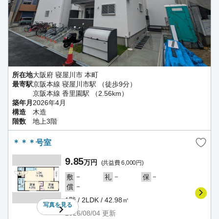
所在地
大阪府 寝屋川市 本町
最寄駅
京阪本線 寝屋川市駅 （徒歩9分）
京阪本線 香里園駅 （2.56km）
築年月
2026年4月
構造
木造
階数
地上3階
＊＊＊号室
9.85
万円
(共益費 6,000円)
－
－
－
敷
礼
保
－
償
1階 / 2LDK / 42.98㎡
写真を
見る
2026/08/04
更新