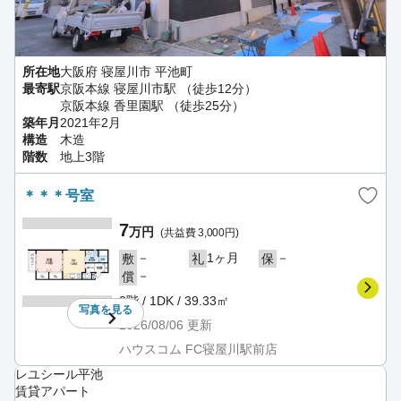
所在地
大阪府 寝屋川市 平池町
最寄駅
京阪本線 寝屋川市駅 （徒歩12分）
京阪本線 香里園駅 （徒歩25分）
築年月
2021年2月
構造
木造
階数
地上3階
＊＊＊号室
7
万円
(共益費 3,000円)
－
1ヶ月
－
敷
礼
保
－
償
2階 / 1DK / 39.33㎡
写真を
見る
2026/08/06
更新
ハウスコム FC寝屋川駅前店
レユシール平池
賃貸アパート