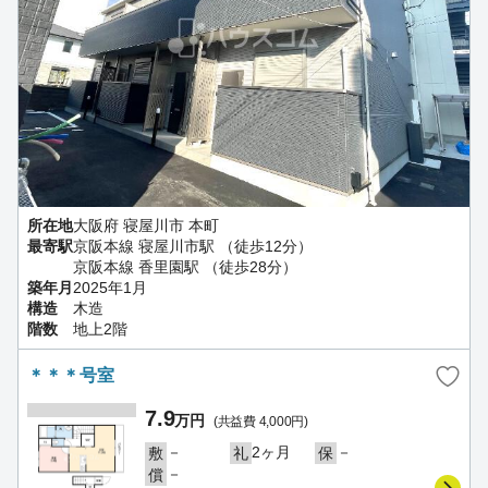
所在地
大阪府 寝屋川市 本町
最寄駅
京阪本線 寝屋川市駅 （徒歩12分）
京阪本線 香里園駅 （徒歩28分）
築年月
2025年1月
構造
木造
階数
地上2階
＊＊＊号室
7.9
万円
(共益費 4,000円)
－
2ヶ月
－
敷
礼
保
－
償