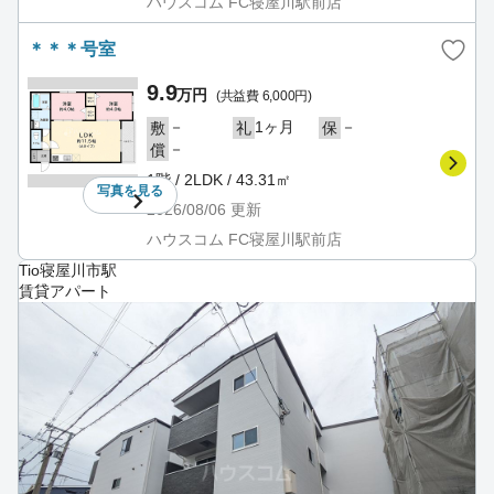
ハウスコム FC寝屋川駅前店
＊＊＊号室
9.9
万円
(共益費 6,000円)
－
1ヶ月
－
敷
礼
保
－
償
1階 / 2LDK / 43.31㎡
写真を
見る
2026/08/06
更新
ハウスコム FC寝屋川駅前店
Tio寝屋川市駅
賃貸アパート