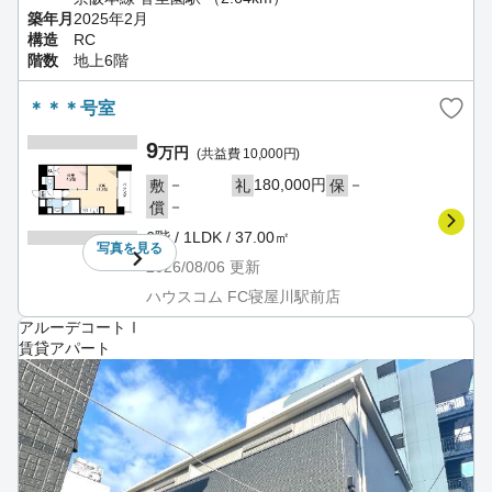
築年月
2025年2月
構造
RC
階数
地上6階
＊＊＊号室
9
万円
(共益費 10,000円)
－
180,000円
－
敷
礼
保
－
償
6階 / 1LDK / 37.00㎡
写真を
見る
2026/08/06
更新
ハウスコム FC寝屋川駅前店
アルーデコートⅠ
賃貸アパート