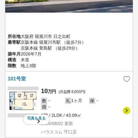
所在地
大阪府 寝屋川市 日之出町
最寄駅
京阪本線 寝屋川市駅 （徒歩7分）
京阪本線 萱島駅 （徒歩29分）
築年月
2026年7月
構造
木造
階数
地上3階
101号室
10
万円
(共益費 6,000円)
－
1ヶ月
－
敷
礼
保
－
償
1階 / 2LDK / 43.08㎡
写真を
見る
2026/08/02
更新
ハウスコム 守口店