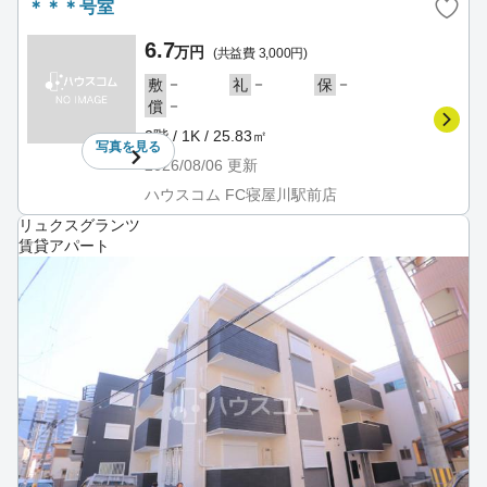
＊＊＊号室
6.7
万円
(共益費 3,000円)
－
－
－
敷
礼
保
－
償
2階 / 1K / 25.83㎡
写真を
見る
2026/08/06
更新
ハウスコム FC寝屋川駅前店
リュクスグランツ
賃貸アパート