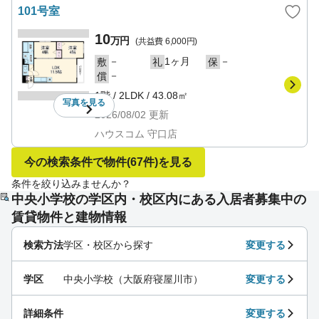
101号室
10
万円
(共益費
6,000円
)
－
1ヶ月
－
敷
礼
保
－
償
1階
/
2LDK
/
43.08㎡
写真を
見る
2026/08/02
更新
ハウスコム 守口店
今の検索条件で物件
(67件)
を見る
条件を絞り込みませんか？
中央小学校の学区内・校区内にある入居者募集中の
賃貸物件と建物情報
検索方法
学区・校区から探す
変更する
学区
中央小学校（大阪府寝屋川市）
変更する
詳細条件
変更する