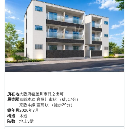
所在地
大阪府
寝屋川市
日之出町
最寄駅
京阪本線
寝屋川市駅
（徒歩7分）
京阪本線
萱島駅
（徒歩29分）
築年月
2026年7月
構造
木造
階数
地上3階