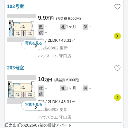
103号室
9.9
万円
(共益費 6,000円)
－
1ヶ月
－
敷
礼
保
－
償
1階 / 2LDK / 43.31㎡
写真を
見る
2026/08/02
更新
ハウスコム 守口店
203号室
10
万円
(共益費 6,000円)
－
1ヶ月
－
敷
礼
保
－
償
2階 / 2LDK / 43.31㎡
写真を
見る
2026/08/02
更新
ハウスコム 守口店
日之出町の2026/07築の賃貸アパート