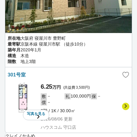
所在地
大阪府 寝屋川市 豊野町
最寄駅
京阪本線 寝屋川市駅 （徒歩10分）
築年月
2020年1月
構造
木造
階数
地上3階
301号室
6.25
万円
(共益費 3,500円)
－
100,000円
－
敷
礼
保
－
償
3階 / 1K / 30.00㎡
写真を
見る
2026/08/06
更新
ハウスコム 守口店
クレイノかもめ