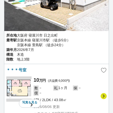
所在地
大阪府 寝屋川市 日之出町
最寄駅
京阪本線 寝屋川市駅 （徒歩5分）
京阪本線 萱島駅 （徒歩24分）
築年月
2026年7月
構造
木造
階数
地上3階
＊＊＊号室
10
万円
(共益費 6,000円)
－
1ヶ月
－
敷
礼
保
－
償
1階 / 2LDK / 43.08㎡
写真を
見る
2026/08/06
更新