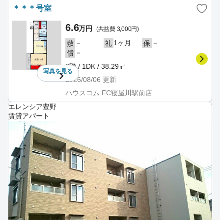
＊＊＊号室
6.6
万円
(共益費 3,000円)
－
1ヶ月
－
敷
礼
保
－
償
3階 / 1DK / 38.29㎡
写真を
見る
2026/08/06
更新
ハウスコム FC寝屋川駅前店
エレンシア豊野
賃貸アパート