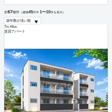
67
45
1〜10
全
物件
（建物
件中
件を表示）
Tio Alba
賃貸アパート