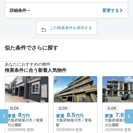
詳細条件
ー
変更する
この検索条件を保存する
似た条件でさらに探す
あなたにおすすめの物件
検索条件に合う新着人気物件
3LDK
2LDK
1LDK
8
8.5
7.6
家賃
万円
家賃
万円
家賃
万円
大阪府寝屋川市／寝屋
大阪府寝屋川市／萱島
大阪府寝屋川市
川公園駅
駅
川公園駅
2026/08/06 更新
2026/08/04 更新
2026/08/06 更新