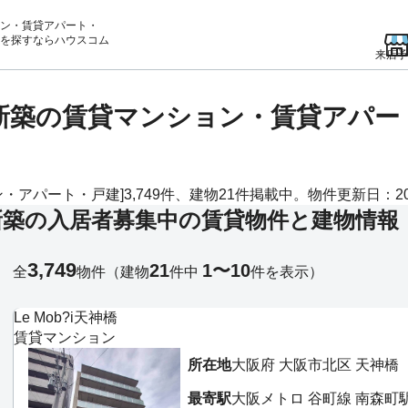
ン・賃貸アパート・
を
探すならハウスコム
来店予
の新築の賃貸マンション・賃貸アパ
アパート・戸建]3,749件、建物21件掲載中。物件更新日：202
新築の入居者募集中の賃貸物件と建物情報
3,749
21
1〜10
全
物件
（建物
件中
件を表示）
Le Mob?i天神橋
賃貸マンション
所在地
大阪府 大阪市北区 天神橋
最寄駅
大阪メトロ 谷町線 南森町