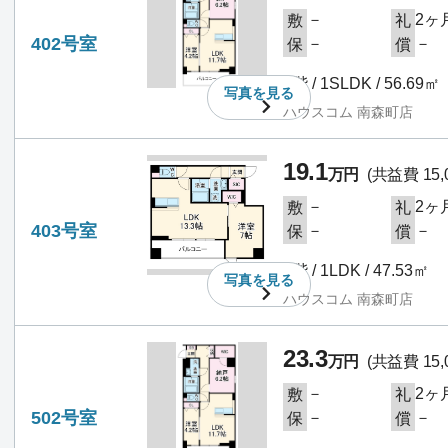
－
2ヶ
敷
礼
402号室
－
－
保
償
4階 / 1SLDK / 56.69㎡
写真を
見る
ハウスコム 南森町店
19.1
万円
(共益費 15,
－
2ヶ
敷
礼
403号室
－
－
保
償
4階 / 1LDK / 47.53㎡
写真を
見る
ハウスコム 南森町店
23.3
万円
(共益費 15,
－
2ヶ
敷
礼
502号室
－
－
保
償