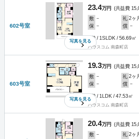
23.4
万円
(共益費 15,
－
2ヶ
敷
礼
602号室
－
－
保
償
6階 / 1SLDK / 56.69㎡
写真を
見る
ハウスコム 南森町店
19.3
万円
(共益費 15,
－
2ヶ
敷
礼
603号室
－
－
保
償
6階 / 1LDK / 47.53㎡
写真を
見る
ハウスコム 南森町店
20.4
万円
(共益費 15,
－
2ヶ
敷
礼