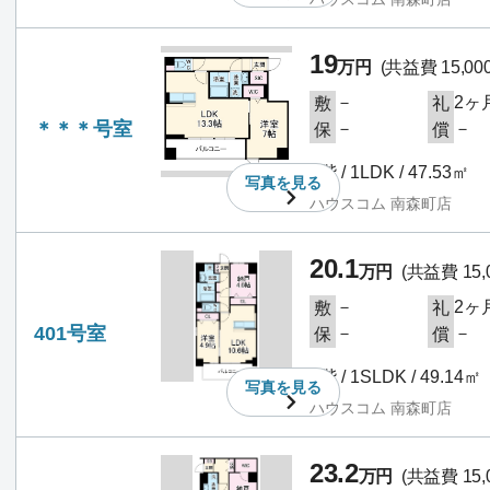
19
万円
(共益費 15,00
－
2ヶ
敷
礼
＊＊＊号室
－
－
保
償
3階 / 1LDK / 47.53㎡
写真を
見る
ハウスコム 南森町店
20.1
万円
(共益費 15,
－
2ヶ
敷
礼
401号室
－
－
保
償
4階 / 1SLDK / 49.14㎡
写真を
見る
ハウスコム 南森町店
23.2
万円
(共益費 15,