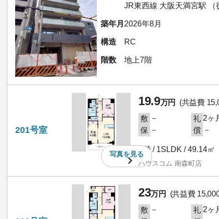
JR東西線 大阪天満宮駅 （
築年月
2026年8月
構造
RC
階数
地上7階
19.9
万円
(共益費 15,
－
2ヶ
敷
礼
201号室
－
－
保
償
2階 / 1SLDK / 49.14㎡
写真を
見る
ハウスコム 南森町店
23
万円
(共益費 15,00
－
2ヶ
敷
礼