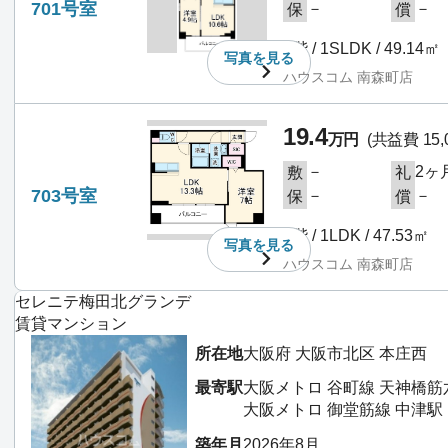
701号室
－
－
保
償
7階 / 1SLDK / 49.14㎡
写真を
見る
ハウスコム 南森町店
19.4
万円
(共益費 15,
－
2ヶ
敷
礼
703号室
－
－
保
償
7階 / 1LDK / 47.53㎡
写真を
見る
ハウスコム 南森町店
セレニテ梅田北グランデ
賃貸マンション
所在地
大阪府 大阪市北区 本庄西
最寄駅
大阪メトロ 谷町線 天神橋筋
大阪メトロ 御堂筋線 中津駅
築年月
2026年8月