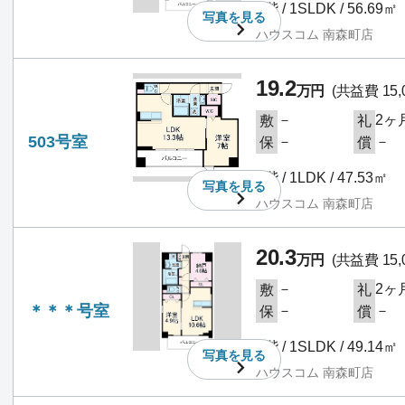
5階 / 1SLDK / 56.69㎡
写真を
見る
ハウスコム 南森町店
19.2
万円
(共益費 15,
－
2ヶ
敷
礼
503号室
－
－
保
償
5階 / 1LDK / 47.53㎡
写真を
見る
ハウスコム 南森町店
20.3
万円
(共益費 15,
－
2ヶ
敷
礼
＊＊＊号室
－
－
保
償
6階 / 1SLDK / 49.14㎡
写真を
見る
ハウスコム 南森町店