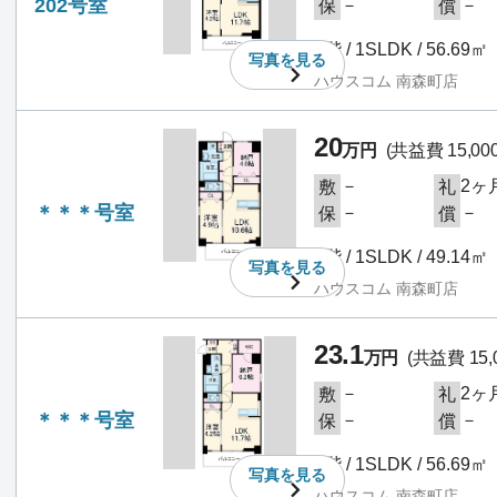
202号室
－
－
保
償
2階 / 1SLDK / 56.69㎡
写真を
見る
ハウスコム 南森町店
20
万円
(共益費 15,00
－
2ヶ
敷
礼
＊＊＊号室
－
－
保
償
3階 / 1SLDK / 49.14㎡
写真を
見る
ハウスコム 南森町店
23.1
万円
(共益費 15,
－
2ヶ
敷
礼
＊＊＊号室
－
－
保
償
3階 / 1SLDK / 56.69㎡
写真を
見る
ハウスコム 南森町店